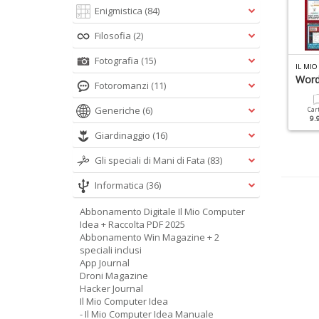
Enigmistica
(84)
Filosofia
(2)
Fotografia
(15)
IN MAGAZINE SPECIALE N.7
LINUX PRO SPECIALE N.21
IL MI
ffice
Raspberry Pi 5
Word
Fotoromanzi
(11)
Generiche
(6)
Cartacea
Digitale
Cartacea
Digitale
Car
12.90 €
5.90 €
9.90 €
4.90 €
9.
Giardinaggio
(16)
Gli speciali di Mani di Fata
(83)
Informatica
(36)
Abbonamento Digitale Il Mio Computer
Idea + Raccolta PDF 2025
Abbonamento Win Magazine + 2
speciali inclusi
App Journal
Droni Magazine
Hacker Journal
Il Mio Computer Idea
- Il Mio Computer Idea Manuale