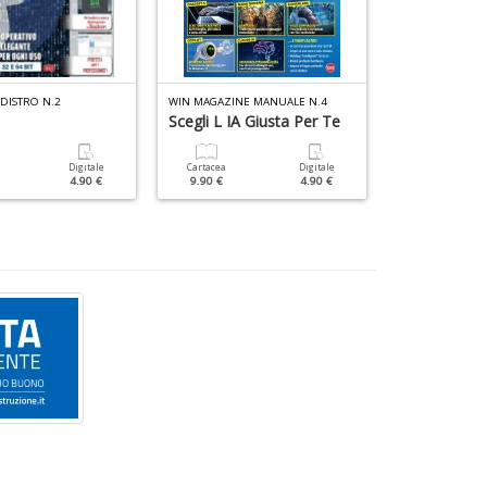
DISTRO N.2
WIN MAGAZINE MANUALE N.4
Scegli L IA Giusta Per Te
Ubuntu Faci
Digitale
Cartacea
Digitale
Cartacea
4.90 €
9.90 €
4.90 €
9.90 €