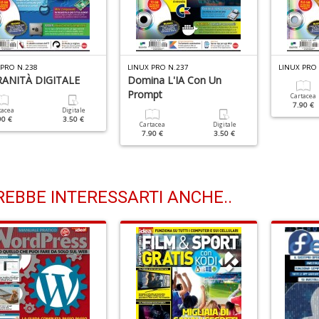
 PRO N.238
LINUX PRO N.237
LINUX PRO 
ANITÀ DIGITALE
Domina L'IA Con Un
Prompt
Cartacea
7.90 €
tacea
Digitale
90 €
3.50 €
Cartacea
Digitale
7.90 €
3.50 €
EBBE INTERESSARTI ANCHE..