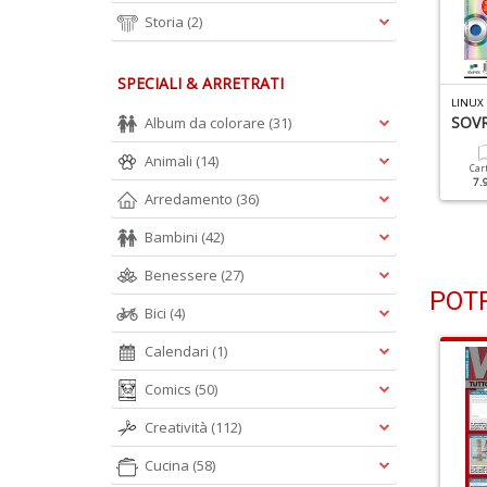
Storia
(2)
SPECIALI & ARRETRATI
INUX PRO N.225
LINUX PRO N.224
LINUX
atti Big Tech Con L'IA
50 Trucchi Da Guru
SOVR
Album da colorare
(31)
Animali
(14)
Cartacea
Digitale
Cartacea
Digitale
Car
7.90 €
3.50 €
7.90 €
3.50 €
7.
Arredamento
(36)
Bambini
(42)
Benessere
(27)
POTR
Bici
(4)
Calendari
(1)
Comics
(50)
Creatività
(112)
Cucina
(58)