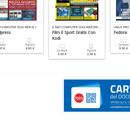
I
L MIO COMPUTER IDEA WEB SPECIALE N.1
O COMPUTER IDEA WEB N.1
LINUX PRO 
press
Film E Sport Gratis Con
Fedora
Kodi
tacea
Digitale
Cartacea
90 €
4.90 €
9.90 €
Cartacea
Digitale
3.50 €
2.00 €