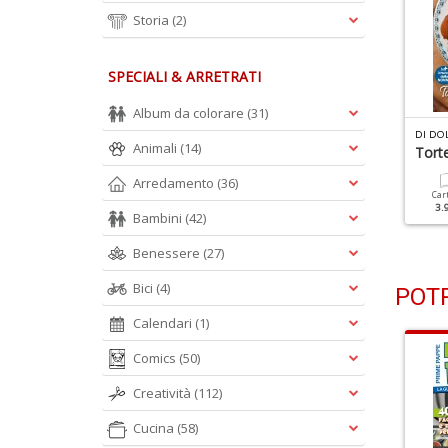
Storia
(2)
SPECIALI & ARRETRATI
Album da colorare
(31)
I DOLCE IN DOLCE N.110
DI DOLCE IN DOLCE N.109
DI DO
Animali
(14)
peciale Tiramisù Alla
Senza Glutine
Torte
rutta
Arredamento
(36)
Cartacea
Digitale
Car
2.90 €
1.50 €
3.
Cartacea
Digitale
Bambini
(42)
2.90 €
1.50 €
Benessere
(27)
Bici
(4)
POTR
Calendari
(1)
Comics
(50)
Creatività
(112)
Cucina
(58)