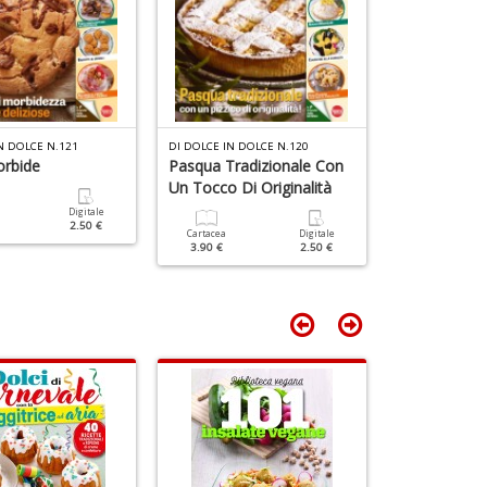
7
a
G
F
n
+
D
N DOLCE N.121
DI DOLCE IN DOLCE N.120
DI DOLCE IN DO
orbide
Pasqua Tradizionale Con
Frittelle E D
Un Tocco Di Originalità
Digitale
Cartacea
2.50 €
3.50 €
Cartacea
Digitale
3.90 €
2.50 €