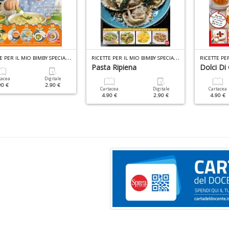
R
ICETTE PER IL MIO BIMBY SPECIALE N.15
R
ICETTE PER IL MIO BIMBY SPECIALE N.13
Pasta Ripiena
Dolci Di
tacea
Digitale
90 €
2.90 €
Cartacea
Digitale
Cartacea
4.90 €
2.90 €
4.90 €