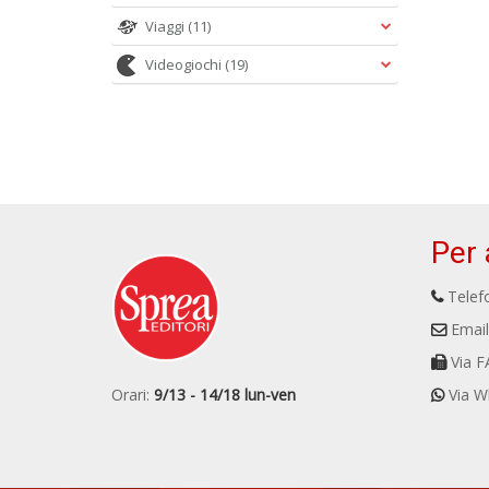
Viaggi
(11)
Videogiochi
(19)
Per 
Telefo
Email
Via F
Orari:
9/13 - 14/18 lun-ven
Via W