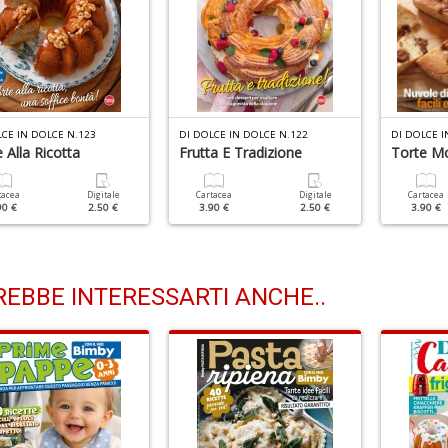
LCE IN DOLCE N.123
DI DOLCE IN DOLCE N.122
DI DOLCE I
 Alla Ricotta
Frutta E Tradizione
Torte M
tacea
Digitale
Cartacea
Digitale
Cartacea
90 €
2.50 €
3.90 €
2.50 €
3.90 €
EBBE INTERESSARTI ANCHE..