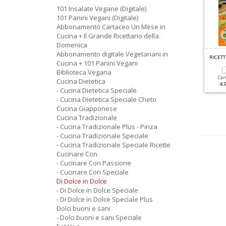
101 Insalate Vegane (Digitale)
101 Panini Vegani (Digitale)
Abbonamento Cartaceo Un Mese in
Cucina + Il Grande Ricettario della
Domenica
Abbonamento digitale Vegetariani in
R
ICETTE PER IL MIO BIMBY SPECIALE N.3
T
ORTE DELLA NONNA SPECIALE N.53
Cucina + 101 Panini Vegani
orte Soffici
Torte Soffici Chiffon Cake
Biblioteca Vegana
Car
Cucina Dietetica
4.
Cartacea
Digitale
Cartacea
Digitale
- Cucina Dietetica Speciale
4.90 €
2.90 €
6.90 €
3.90 €
- Cucina Dietetica Speciale Cheto
Cucina Giapponese
Cucina Tradizionale
- Cucina Tradizionale Plus - Pinza
- Cucina Tradizionale Speciale
- Cucina Tradizionale Speciale Ricette
Cucinare Con
- Cucinare Con Passione
- Cucinare Con Speciale
Di Dolce in Dolce
- Di Dolce in Dolce Speciale
- Di Dolce in Dolce Speciale Plus
Dolci buoni e sani
- Dolci buoni e sani Speciale