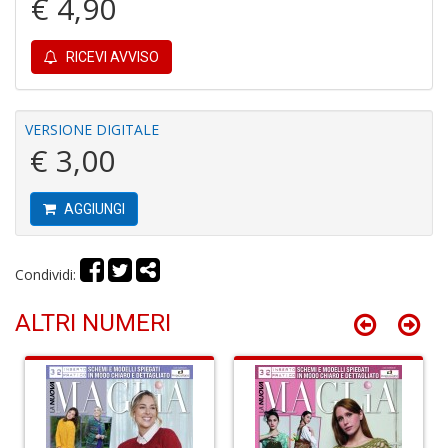
€ 4,90
RICEVI AVVISO
VERSIONE DIGITALE
C
€ 3,00
B
H
T
AGGIUNGI
n
+
D
Condividi:
ALTRI NUMERI
G
fa
a
C
W