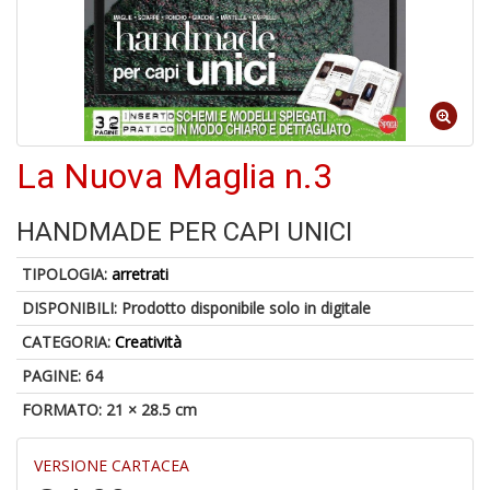
6
f
+
di
in
La Nuova Maglia n.3
r
HANDMADE PER CAPI UNICI
TIPOLOGIA:
arretrati
DISPONIBILI:
Prodotto disponibile solo in digitale
CATEGORIA:
Creatività
A
PAGINE: 64
a
FORMATO: 21 × 28.5 cm
a
O
d
VERSIONE CARTACEA
V