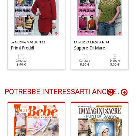
M
M
n
+
D
LA NUOVA MAGLIA N.35
LA NUOVA MAGLIA N.34
Primi Freddi
Sapore Di Mare
Cartacea
Cartacea
Digitale
M
5.90 €
5.90 €
3.00 €
M
M
di
F
POTREBBE INTERESSARTI ANCHE..
S
n
+
D