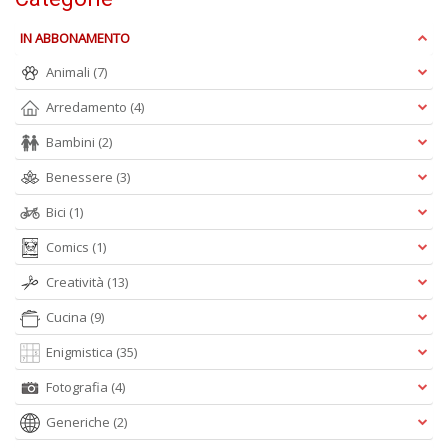
Pr
IN ABBONAMENTO
Fi
Animali
(7)
n
+
Arredamento
(4)
D
Bambini
(2)
Benessere
(3)
Bici
(1)
Comics
(1)
A
Creatività
(13)
L
Cucina
(9)
O
C
Enigmistica
(35)
n
Fotografia
(4)
Generiche
(2)