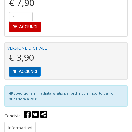
€ 7,90
P
P
C
n
+
AGGIUNGI
D
VERSIONE DIGITALE
€ 3,90
Il
M
AGGIUNGI
O
P
Il
M
Spedizione immediata, gratis per ordini con importo pari o
O
superiore a
20 €
P
n
+
Condividi:
D
Informazioni