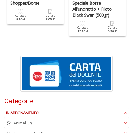
Shopper/Borse
Speciale Borse
R
All'uncinetto + Filato
P
Black Swan (500gr)
n
Cartacea
Digitale
5.90 €
3.00 €
+
D
Cartacea
Digitale
12.90 €
5.90 €
S
L
n
+
D
Categorie
IN ABBONAMENTO
I
C
Animali
(7)
Fa
n