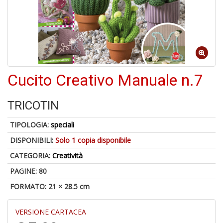
U
a
c
Il
C
Cucito Creativo Manuale n.7
TRICOTIN
6
n
TIPOLOGIA:
speciali
in
di
DISPONIBILI:
Solo 1 copia disponibile
CATEGORIA:
Creatività
PAGINE: 80
FORMATO: 21 × 28.5 cm
VERSIONE CARTACEA
C