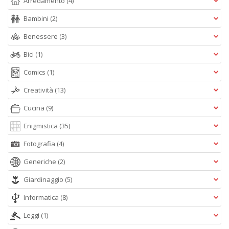
Arredamento
(4)
+
D
Bambini
(2)
Benessere
(3)
Bici
(1)
Comics
(1)
Creatività
(13)
A
Cucina
(9)
L
O
Enigmistica
(35)
C
n
Fotografia
(4)
Generiche
(2)
Giardinaggio
(5)
Informatica
(8)
Leggi
(1)