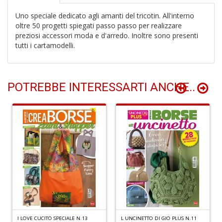
Uno speciale dedicato agli amanti del tricotin. All'interno
oltre 50 progetti spiegati passo passo per realizzare
A
preziosi accessori moda e d'arredo. Inoltre sono presenti
I
tutti i cartamodelli.
L
P
C
S
POTREBBE INTERESSARTI ANCHE..
n
+
D
5
a
di
P
I LOVE CUCITO SPECIALE N.13
L UNCINETTO DI GIO PLUS N.11