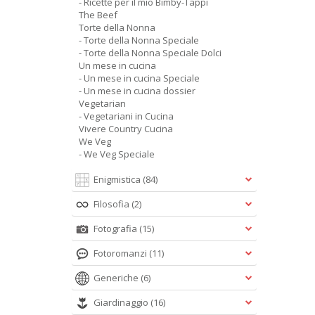
- Ricette per il mio Bimby-Tappi
The Beef
Torte della Nonna
- Torte della Nonna Speciale
- Torte della Nonna Speciale Dolci
Un mese in cucina
- Un mese in cucina Speciale
- Un mese in cucina dossier
Vegetarian
- Vegetariani in Cucina
Vivere Country Cucina
We Veg
- We Veg Speciale
Enigmistica
(84)
Filosofia
(2)
Fotografia
(15)
Fotoromanzi
(11)
Generiche
(6)
Giardinaggio
(16)