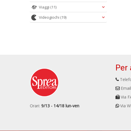
Viaggi
(11)
Videogiochi
(19)
Per 
Telefo
Email
Via F
Orari:
9/13 - 14/18 lun-ven
Via W