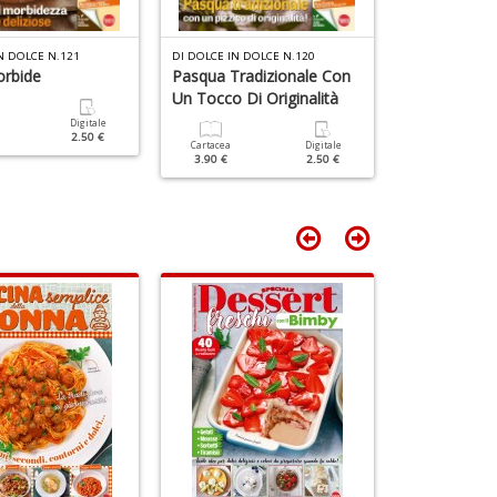
T
n
N DOLCE N.121
DI DOLCE IN DOLCE N.120
DI DOLCE IN DO
+
orbide
Pasqua Tradizionale Con
Frittelle E D
D
Un Tocco Di Originalità
Digitale
Cartacea
2.50 €
3.50 €
Cartacea
Digitale
3.90 €
2.50 €