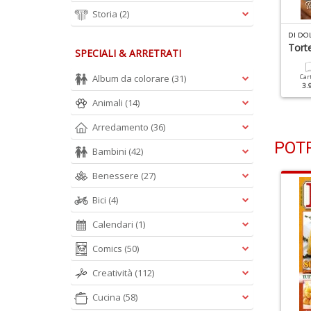
Storia
(2)
I DOLCE IN DOLCE N.110
DI DOLCE IN DOLCE N.109
DI DO
peciale Tiramisù Alla
Senza Glutine
Torte
SPECIALI & ARRETRATI
rutta
Album da colorare
(31)
Cartacea
Digitale
Car
2.90 €
1.50 €
3.
Cartacea
Digitale
2.90 €
1.50 €
Animali
(14)
Arredamento
(36)
POTR
Bambini
(42)
Benessere
(27)
Bici
(4)
Calendari
(1)
Comics
(50)
Creatività
(112)
Cucina
(58)