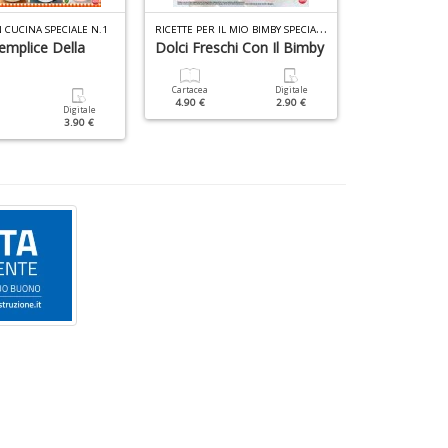
R
ICETTE PER IL MIO BIMBY SPECIALE N.8
 CUCINA SPECIALE N.1
emplice Della
Dolci Freschi Con Il Bimby
Ricette Del
Cartacea
Digitale
Cartacea
4.90 €
2.90 €
6.90 €
Digitale
3.90 €