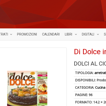
TRATI
PROMOZIONI
CALENDARI
LIBRI
DIGITALI
S
Di Dolce 
DOLCI AL C
TIPOLOGIA:
arretrat
DISPONIBILI:
Prodot
CATEGORIA:
Cucina
PAGINE: 96
FORMATO: 14.2 × 2