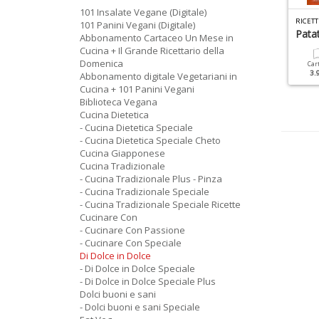
101 Insalate Vegane (Digitale)
N MESE IN CUCINA DOSSIER N.1
UN MESE IN CUCINA SPECIALE N.2
101 Panini Vegani (Digitale)
ecchi Rimedi Della
Il Grande Ricettario Della
Pata
Abbonamento Cartaceo Un Mese in
onna Vol.1
Domenica
Cucina + Il Grande Ricettario della
Domenica
Car
3.
Abbonamento digitale Vegetariani in
Cartacea
Digitale
Cartacea
Digitale
9.90 €
4.90 €
Cucina + 101 Panini Vegani
7.90 €
3.90 €
Biblioteca Vegana
Cucina Dietetica
- Cucina Dietetica Speciale
- Cucina Dietetica Speciale Cheto
Cucina Giapponese
Cucina Tradizionale
- Cucina Tradizionale Plus - Pinza
- Cucina Tradizionale Speciale
- Cucina Tradizionale Speciale Ricette
Cucinare Con
- Cucinare Con Passione
- Cucinare Con Speciale
Di Dolce in Dolce
- Di Dolce in Dolce Speciale
- Di Dolce in Dolce Speciale Plus
Dolci buoni e sani
- Dolci buoni e sani Speciale