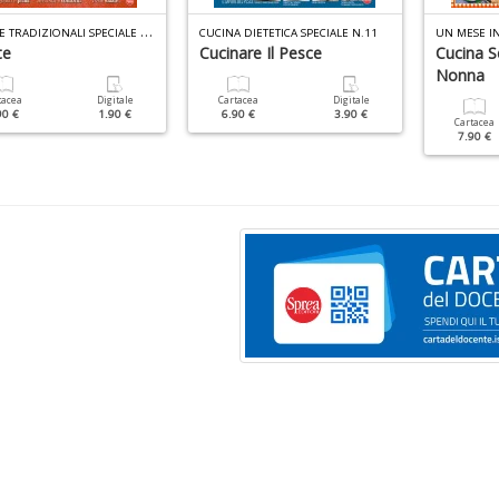
R
ICETTE TRADIZIONALI SPECIALE N.3
CUCINA DIETETICA SPECIALE N.11
UN MESE IN
te
Cucinare Il Pesce
Cucina S
Nonna
tacea
Digitale
Cartacea
Digitale
90 €
1.90 €
6.90 €
3.90 €
Cartacea
7.90 €