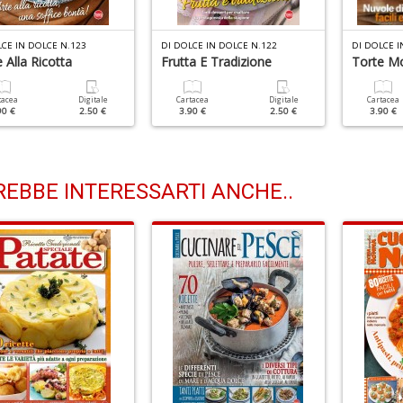
LCE IN DOLCE N.123
DI DOLCE IN DOLCE N.122
DI DOLCE I
 Alla Ricotta
Frutta E Tradizione
Torte M
tacea
Digitale
Cartacea
Digitale
Cartacea
90 €
2.50 €
3.90 €
2.50 €
3.90 €
EBBE INTERESSARTI ANCHE..