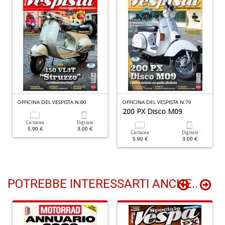
di
G
H
D
n
+
D
OFFICINA DEL VESPISTA N.80
OFFICINA DEL VESPISTA N.79
200 PX Disco M09
Il
Cartacea
Digitale
m
5.90 €
3.00 €
Cartacea
Digitale
c
5.90 €
3.00 €
7
a
G
F
POTREBBE INTERESSARTI ANCHE..
n
+
D