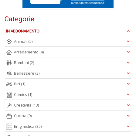
Categorie
IN ABBONAMENTO
L
Il
Animali
(5)
n
+
Arredamento
(4)
D
Bambini
(2)
Benessere
(3)
Bici
(1)
Comics
(1)
Creatività
(13)
A
L
Cucina
(9)
O
C
Enigmistica
(35)
n