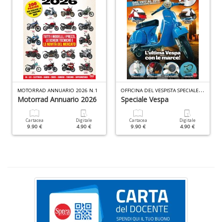
F
V
B
d
O
FFICINA DEL VESPISTA SPECIALE N.4
MOTORRAD ANNUARIO 2026 N.1
e
Motorrad Annuario 2026
Speciale Vespa
n
+
Cartacea
Digitale
Cartacea
Digitale
D
9.90 €
4.90 €
9.90 €
4.90 €
Fa
C
n
+
D