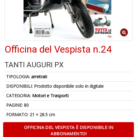
5
n
Officina del Vespista n.24
in
di
TANTI AUGURI PX
TIPOLOGIA:
arretrati
DISPONIBILI:
Prodotto disponibile solo in digitale
CATEGORIA:
Motori e Trasporti
U
a
PAGINE: 80
c
FORMATO: 21 × 28.5 cm
S
T
OFFICINA DEL VESPISTA È DISPONIBILE IN
ABBONAMENTO!