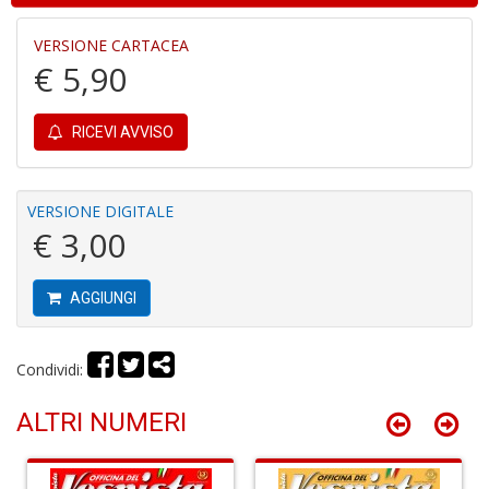
VERSIONE CARTACEA
€ 5,90
R
RICEVI AVVISO
le
t
f
a
VERSIONE DIGITALE
V
€ 3,00
C
N
n
AGGIUNGI
+
D
Condividi:
ALTRI NUMERI
L
v
st