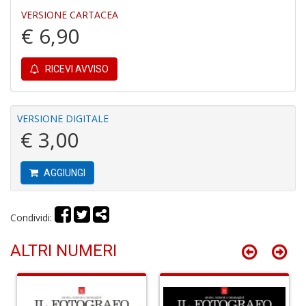
P
VERSIONE CARTACEA
P
€ 6,90
C
n
+
RICEVI AVVISO
D
VERSIONE DIGITALE
€ 3,00
Il
M
O
AGGIUNGI
P
Il
M
Condividi:
O
P
ALTRI NUMERI
n
+
D