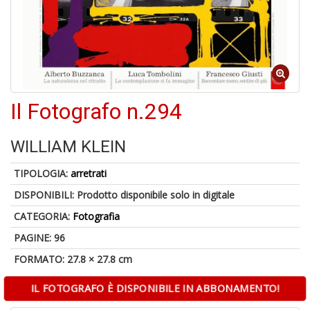
U
a
c
Il
C
Il Fotografo n.294
WILLIAM KLEIN
6
n
TIPOLOGIA:
arretrati
in
di
DISPONIBILI:
Prodotto disponibile solo in digitale
CATEGORIA:
Fotografia
PAGINE: 96
FORMATO: 27.8 × 27.8 cm
IL FOTOGRAFO È DISPONIBILE IN ABBONAMENTO!
C