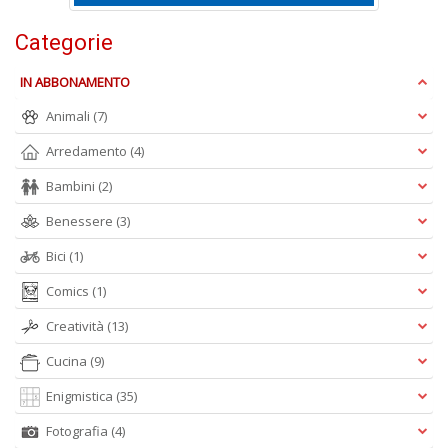
+
D
Categorie
IN ABBONAMENTO
Animali
(7)
Arredamento
(4)
Bambini
(2)
A
L
Benessere
(3)
O
C
Bici
(1)
n
Comics
(1)
Creatività
(13)
Cucina
(9)
Enigmistica
(35)
Fotografia
(4)