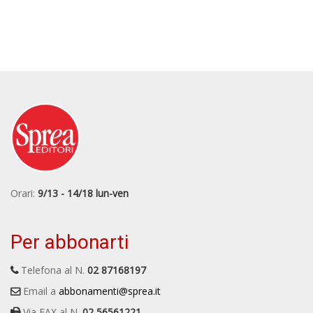
Orari:
9/13 - 14/18 lun-ven
Per abbonarti
Telefona al N.
02 87168197
Email a
abbonamenti@sprea.it
Via FAX al N.
02 56561221