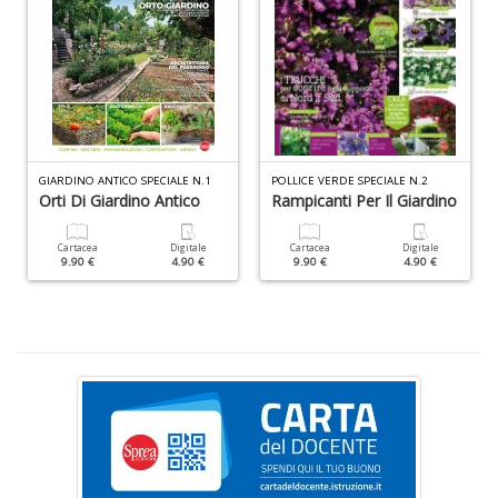
A
f
B
T
G
n
+
D
GIARDINO ANTICO SPECIALE N.1
POLLICE VERDE SPECIALE N.2
Orti Di Giardino Antico
Rampicanti Per Il Giardino
Cartacea
Digitale
Cartacea
Digitale
D
9.90 €
4.90 €
9.90 €
4.90 €
Q
n
+
D
C
G