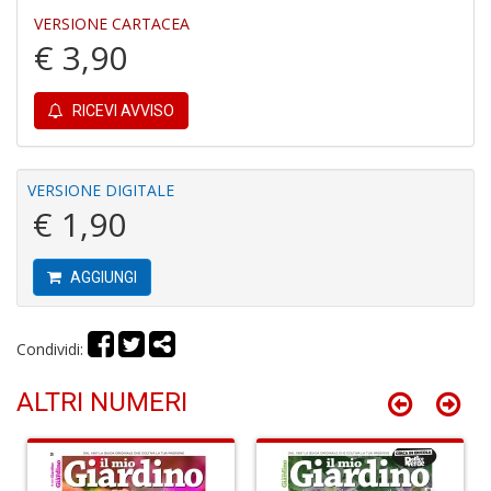
VERSIONE CARTACEA
P
€ 3,90
pi
r
R
RICEVI AVVISO
T
S
P
Pi
VERSIONE DIGITALE
n
€ 1,90
+
D
AGGIUNGI
Condividi:
D
G
ALTRI NUMERI
St
M
S
n
+