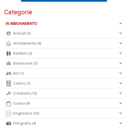
n
+
Categorie
D
IN ABBONAMENTO
Animali
(5)
Arredamento
(4)
Bambini
(2)
A
Benessere
(3)
L
Bici
(1)
O
C
Comics
(1)
n
Creatività
(13)
Cucina
(9)
Enigmistica
(35)
Fotografia
(4)