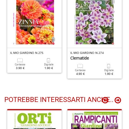
D
A
d
p
IL MIO GIARDINO N.275
IL MIO GIARDINO N.274
P
Clematide
D
Cartacea
Digitale
M
3.90 €
1.90 €
n
Cartacea
Digitale
4.90 €
1.90 €
+
D
POTREBBE INTERESSARTI ANCHE..