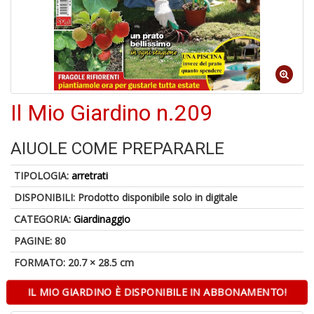
A
di
a
a
R
Il Mio Giardino n.209
AIUOLE COME PREPARARLE
TIPOLOGIA:
arretrati
5
n
DISPONIBILI:
Prodotto disponibile solo in digitale
in
CATEGORIA:
Giardinaggio
di
PAGINE: 80
FORMATO: 20.7 × 28.5 cm
IL MIO GIARDINO È DISPONIBILE IN ABBONAMENTO!