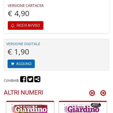
VERSIONE CARTACEA
€ 4,90
Fi
a
RICEVI AVVISO
p
c
Pr
VERSIONE DIGITALE
P
€ 1,90
C
S
n
+
AGGIUNGI
D
Condividi:
ALTRI NUMERI
P
C
R
S