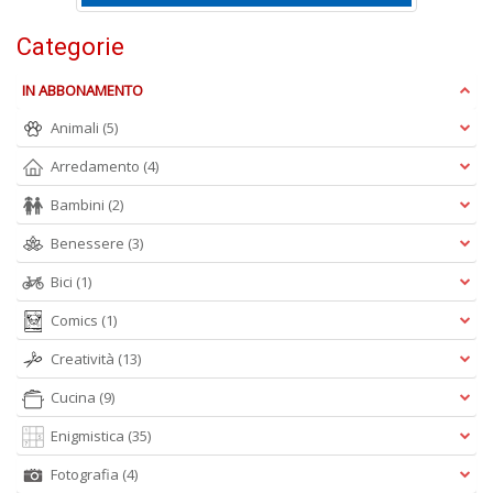
e
t
Categorie
D
M
IN ABBONAMENTO
n
+
Animali
(5)
D
Arredamento
(4)
Bambini
(2)
Benessere
(3)
Bici
(1)
Comics
(1)
A
L
Creatività
(13)
O
C
Cucina
(9)
n
Enigmistica
(35)
Fotografia
(4)