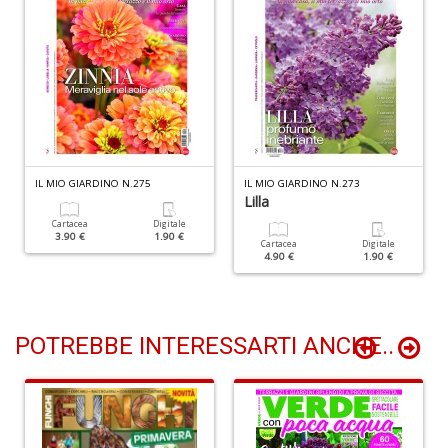
n
+
D
Li
De
IL MIO GIARDINO N.275
IL MIO GIARDINO N.273
al
Lilla
M
Cartacea
Digitale
n
3.90 €
1.90 €
Cartacea
Digitale
+
4.90 €
1.90 €
D
POTREBBE INTERESSARTI ANCHE..
L