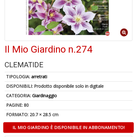
S
p
u
a
-
C
Il Mio Giardino n.274
CLEMATIDE
TIPOLOGIA:
arretrati
DISPONIBILI:
Prodotto disponibile solo in digitale
A
CATEGORIA:
Giardinaggio
a
a
PAGINE: 80
P
C
FORMATO: 20.7 × 28.5 cm
IL MIO GIARDINO È DISPONIBILE IN ABBONAMENTO!