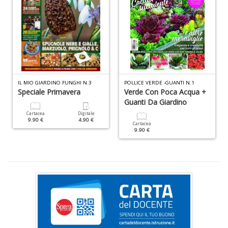
ci
d
ga
G
M
n
+
D
IL MIO GIARDINO FUNGHI N.3
POLLICE VERDE -GUANTI N.1
Speciale Primavera
Verde Con Poca Acqua +
Guanti Da Giardino
Cartacea
Digitale
9.90 €
4.90 €
Cartacea
C
9.90 €
G
n
+
D
S