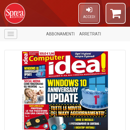
ACCEDI
ABBONAMENTI
ARRETRATI
Menù
1
f
+
di
in
o