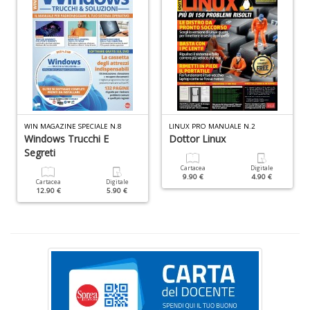
L
P
n
+
D
WIN MAGAZINE SPECIALE N.8
LINUX PRO MANUALE N.2
Windows Trucchi E
Dottor Linux
S
Segreti
P
P
Cartacea
Digitale
9.90 €
4.90 €
M
Cartacea
Digitale
n
12.90 €
5.90 €
+
D
c
C