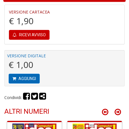
r
VERSIONE CARTACEA
€ 1,90
RICEVI AVVISO
Fa
C
VERSIONE DIGITALE
S
€ 1,00
n
+
D
AGGIUNGI
Condividi:
6
ALTRI NUMERI
t
Il
M
A