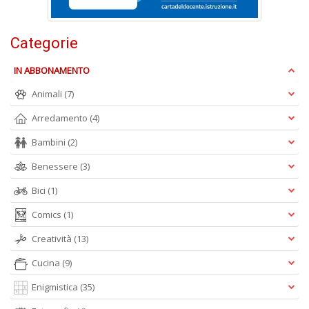
n
+
D
Categorie
IN ABBONAMENTO
Animali
(7)
Arredamento
(4)
Bambini
(2)
A
Benessere
(3)
L
O
Bici
(1)
C
n
Comics
(1)
Creatività
(13)
Cucina
(9)
Enigmistica
(35)