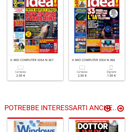
S
n
+
D
Y
L
IL MIO COMPUTER IDEA N.367
IL MIO COMPUTER IDEA N.366
n
+
Cartacea
Cartacea
Digitale
D
2.50 €
2.50 €
1.50 €
POTREBBE INTERESSARTI ANCHE..
H
W