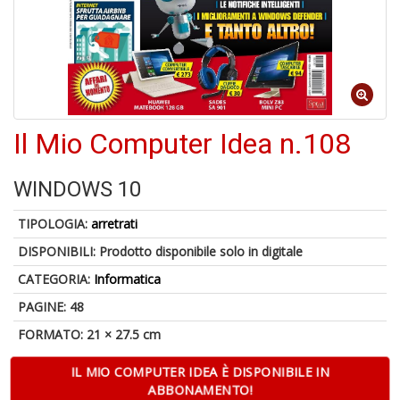
A
a
Il Mio Computer Idea n.108
a
L
P
WINDOWS 10
TIPOLOGIA:
arretrati
DISPONIBILI:
Prodotto disponibile solo in digitale
CATEGORIA:
Informatica
PAGINE: 48
6
FORMATO: 21 × 27.5 cm
f
+
di
IL MIO COMPUTER IDEA È DISPONIBILE IN
in
ABBONAMENTO!