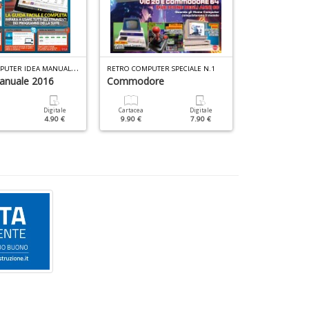
I
L MIO COMPUTER IDEA MANUALE N.3
RETRO COMPUTER SPECIALE N.1
RETRO COMPUTER
anuale 2016
Commodore
Videogioch
Digitale
Cartacea
Digitale
Cartacea
4.90 €
9.90 €
7.90 €
14.90 €