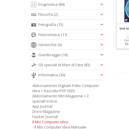
Enigmistica
(84)
Filosofia
(2)
Fotografia
(15)
IN MAGAZINE HACKER N.2
LINUX PRO SPECIALE N.11
WIN M
Passa A Linux
Fotoromanzi
(11)
Cartacea
Digitale
Car
9.90 €
4.90 €
Generiche
(6)
12.
Cartacea
Digitale
9.90 €
4.90 €
Giardinaggio
(16)
Gli speciali di Mani di Fata
(83)
Informatica
(36)
Abbonamento Digitale Il Mio Computer
Idea + Raccolta PDF 2025
Abbonamento Win Magazine + 2
speciali inclusi
App Journal
Droni Magazine
Hacker Journal
Il Mio Computer Idea
- Il Mio Computer Idea Manuale