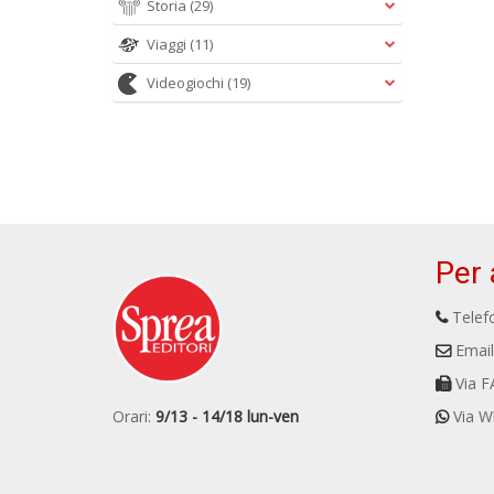
Storia
(29)
Viaggi
(11)
Videogiochi
(19)
Per 
Telefo
Email
Via F
Orari:
9/13 - 14/18 lun-ven
Via W