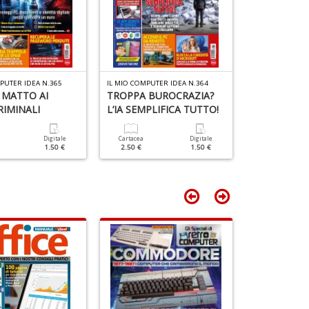
S
D
n
+
D
PUTER IDEA N.365
IL MIO COMPUTER IDEA N.364
IL MIO COMPUTE
 MATTO AI
TROPPA BUROCRAZIA?
TRUCCHI E 
IMINALI
L’IA SEMPLIFICA TUTTO!
VACANZA R
Digitale
Cartacea
Digitale
Cartacea
1.50 €
2.50 €
1.50 €
2.50 €