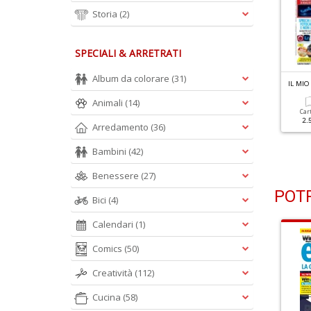
Storia
(2)
SPECIALI & ARRETRATI
Album da colorare
(31)
L MIO COMPUTER IDEA N.354
IL MIO COMPUTER IDEA N.353
IL MI
rucca Il Tuo Windows
21 Top Software Gratis
Animali
(14)
on L'IA
Per Sempre
Car
2.
Arredamento
(36)
Cartacea
Digitale
Cartacea
Digitale
2.50 €
1.50 €
2.50 €
1.50 €
Bambini
(42)
Benessere
(27)
POTR
Bici
(4)
Calendari
(1)
Comics
(50)
Creatività
(112)
Cucina
(58)