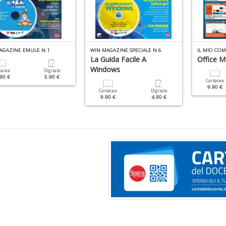
AGAZINE EMULE N.1
WIN MAGAZINE SPECIALE N.6
La Guida Facile A
Office M
Windows
tacea
Digitale
90 €
5.90 €
Cartacea
9.90 €
Cartacea
Digitale
9.90 €
4.90 €