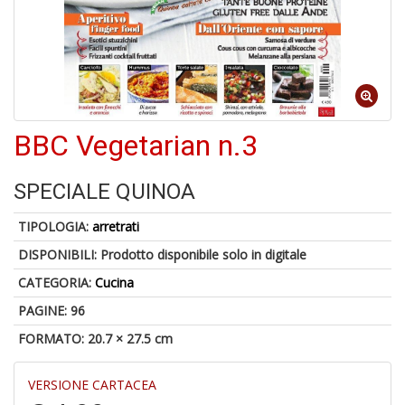
6
n
in
di
BBC Vegetarian n.3
SPECIALE QUINOA
TIPOLOGIA:
arretrati
DISPONIBILI:
Prodotto disponibile solo in digitale
U
a
CATEGORIA:
Cucina
di
a
PAGINE: 96
a
FORMATO: 20.7 × 27.5 cm
Il
M
C
VERSIONE CARTACEA
I