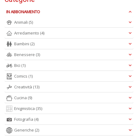
Ci
M
IN ABBONAMENTO
n
+
Animali
(5)
D
Arredamento
(4)
Bambini
(2)
Benessere
(3)
1
d
Bici
(1)
H
Comics
(1)
R
Vi
Creatività
(13)
n
+
Cucina
(9)
D
Enigmistica
(35)
Fotografia
(4)
Generiche
(2)