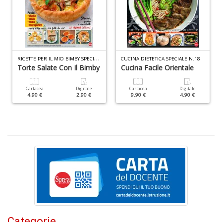
D
R
ICETTE PER IL MIO BIMBY SPECIALE N.7
CUCINA DIETETICA SPECIALE N.18
Torte Salate Con Il Bimby
Cucina Facile Orientale
N
Cartacea
Digitale
Cartacea
Digitale
E
4.90 €
2.90 €
9.90 €
4.90 €
T
n
+
D
Il
ri
d
t
Categorie