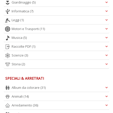
Giardinaggio
(5)
Informatica
(7)
A
L
Leggi
(1)
O
C
Motori e Trasporti
(11)
n
Musica
(5)
Raccolte PDF
(1)
Scienze
(3)
Storia
(2)
SPECIALI & ARRETRATI
Album da colorare
(31)
Animali
(14)
Arredamento
(36)