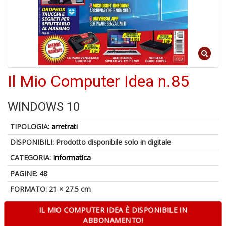
o
A
Il Mio Computer Idea n.85
a
R
WINDOWS 10
TIPOLOGIA:
arretrati
DISPONIBILI:
Prodotto disponibile solo in digitale
6
CATEGORIA:
Informatica
n
in
PAGINE: 48
di
FORMATO: 21 × 27.5 cm
IL MIO COMPUTER IDEA È DISPONIBILE IN
ABBONAMENTO!