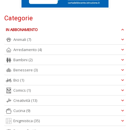
Categorie
IN ABBONAMENTO
A
Animali
(7)
L
O
Arredamento
(4)
C
Bambini
(2)
n
Benessere
(3)
Bici
(1)
Comics
(1)
Creatività
(13)
Cucina
(9)
Enigmistica
(35)