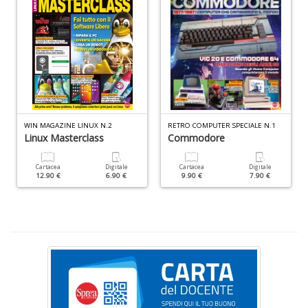
D
I
ci
in
V
WIN MAGAZINE LINUX N.2
RETRO COMPUTER SPECIALE N.1
n
Linux Masterclass
Commodore
+
D
Cartacea
Digitale
Cartacea
Digitale
12.90 €
6.90 €
9.90 €
7.90 €
S
S
n
+
D