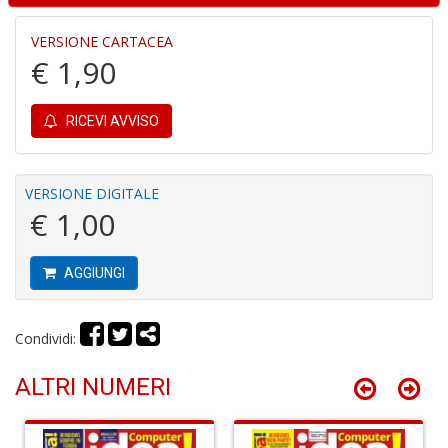
VERSIONE CARTACEA
€ 1,90
Fr
R
T
RICEVI AVVISO
S
n
+
D
VERSIONE DIGITALE
€ 1,00
AGGIUNGI
B
Condividi:
T
G
R
ALTRI NUMERI
P
(d
n