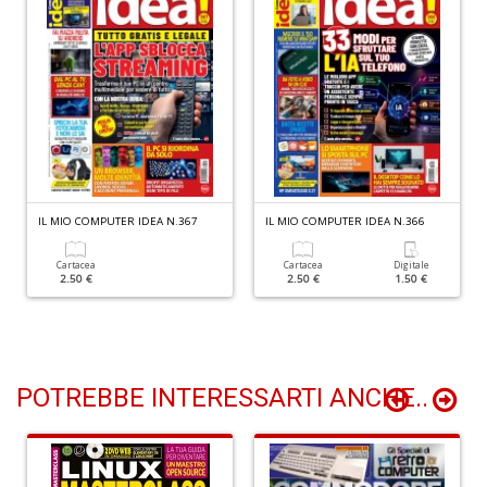
+
D
G
S
n
+
IL MIO COMPUTER IDEA N.367
IL MIO COMPUTER IDEA N.366
D
Cartacea
Cartacea
Digitale
2.50 €
2.50 €
1.50 €
POTREBBE INTERESSARTI ANCHE..
E
M
n
+