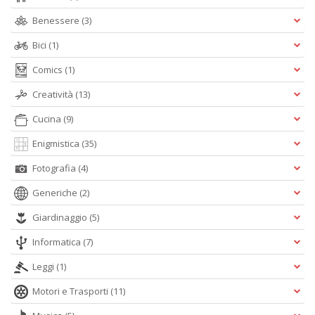
D
Benessere
(3)
Bici
(1)
Comics
(1)
Q
Creatività
(13)
P
n
Cucina
(9)
+
Enigmistica
(35)
D
Fotografia
(4)
Generiche
(2)
Giardinaggio
(5)
Informatica
(7)
A
Leggi
(1)
L
O
Motori e Trasporti
(11)
C
n