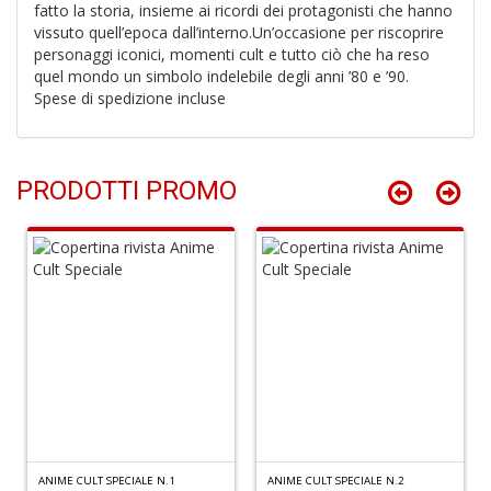
fatto la storia, insieme ai ricordi dei protagonisti che hanno
vissuto quell’epoca dall’interno.Un’occasione per riscoprire
personaggi iconici, momenti cult e tutto ciò che ha reso
U
quel mondo un simbolo indelebile degli anni ’80 e ’90.
fa
Spese di spedizione incluse
d
a
C
S
n
PRODOTTI PROMO
+
D
Fr
D
D
in
D
S
n
ANIME CULT SPECIALE N.1
ANIME CULT SPECIALE N.2