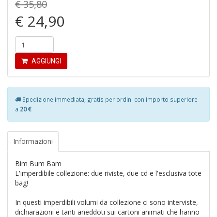
€ 35,80
di
€ 24,90
AGGIUNGI
P
e
fi
Spedizione immediata, gratis per ordini con importo superiore
p
a
20 €
la
m
c
Informazioni
C
C
P
Bim Bum Bam
n
L'imperdibile collezione: due riviste, due cd e l'esclusiva tote
+
bag!
D
In questi imperdibili volumi da collezione ci sono interviste,
dichiarazioni e tanti aneddoti sui cartoni animati che hanno