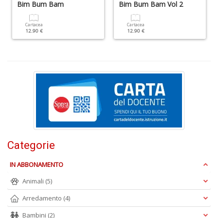
+
Bim Bum Bam
Bim Bum Bam Vol 2
D
Cartacea
Cartacea
12.90 €
12.90 €
S
S
n
+
D
Categorie
IN ABBONAMENTO
A
Animali
(5)
P
Arredamento
(4)
V
n
Bambini
(2)
+