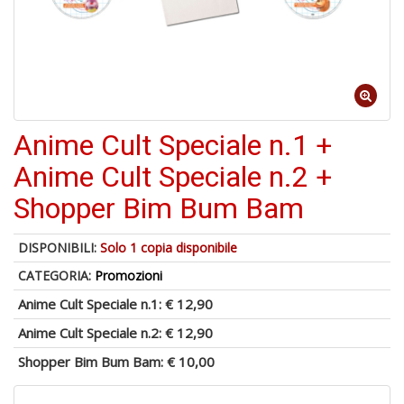
Anime Cult Speciale n.1 +
1
n
Anime Cult Speciale n.2 +
c
c
Shopper Bim Bum Bam
di
in
o
DISPONIBILI:
Solo 1 copia disponibile
CATEGORIA:
Promozioni
Anime Cult Speciale n.1:
€ 12,90
Anime Cult Speciale n.2:
€ 12,90
1
Shopper Bim Bum Bam:
€ 10,00
n
in