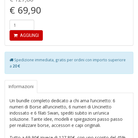
€ 69,90
R
c
AGGIUNGI
il
B
C
C
Spedizione immediata, gratis per ordini con importo superiore
S
a
20 €
n
+
D
Informazioni
Un bundle completo dedicato a chi ama l’uncinetto: 6
numeri di Borse all’uncinetto, 6 numeri di Uncinetto
B
indossato e 6 filati Swan, spediti subito in un’unica
cl
soluzione. Tante idee, modelli e spiegazioni passo passo
L
per realizzare borse, accessori e capi originali.
S
n
Tutto a 69,90€ invece di 127,80€, con uno sconto del 45%.