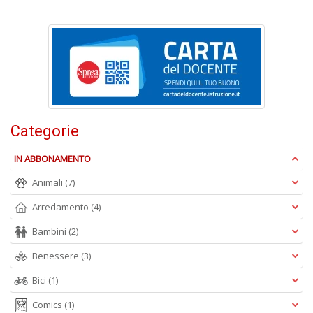
s
la
r
r
di
c
M
M
n
+
Categorie
D
IN ABBONAMENTO
Animali
(7)
Arredamento
(4)
C
Bambini
(2)
n
+
Benessere
(3)
D
Bici
(1)
Comics
(1)