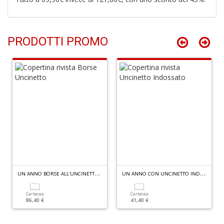
+
D
PRODOTTI PROMO
B
S
C
R
M
n
+
D
U
N ANNO BORSE ALL'UNCINETTO + 6 FILATI SWAN + DIGITALE IN OMAGGIO
U
N ANNO CON UNCINETTO INDOSSATO - CARTACEA
Cartacea
Cartacea
86,40 €
41,40 €
R