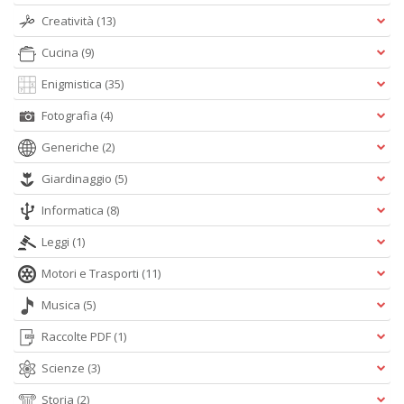
Creatività
(13)
S
R
Cucina
(9)
P
C
Enigmistica
(35)
n
Fotografia
(4)
+
D
Generiche
(2)
Giardinaggio
(5)
Informatica
(8)
Leggi
(1)
Motori e Trasporti
(11)
A
L
Musica
(5)
O
C
Raccolte PDF
(1)
n
Scienze
(3)
Storia
(2)