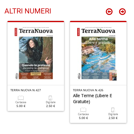
di
ALTRI NUMERI
F
tu
i
p
n
+
D
In
C
C
TERRA NUOVA N.427
TERRA NUOVA N.426
C
Alle Terme (libere E
S
Gratuite)
Cartacea
Digitale
n
5.00 €
2.50 €
+
Cartacea
Digitale
D
5.00 €
2.50 €