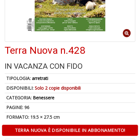
6
n
Terra Nuova n.428
in
di
IN VACANZA CON FIDO
TIPOLOGIA:
arretrati
DISPONIBILI:
Solo 2 copie disponibili
4
CATEGORIA:
Benessere
n
in
PAGINE: 96
di
FORMATO: 19.5 × 27.5 cm
TERRA NUOVA È DISPONIBILE IN ABBONAMENTO!