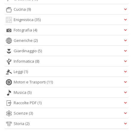
Cucina
(9)
Enigmistica
(35)
Fotografia
(4)
A
L
Generiche
(2)
O
C
Giardinaggio
(5)
n
Informatica
(8)
Leggi
(1)
Motori e Trasporti
(11)
Musica
(5)
Raccolte PDF
(1)
Scienze
(3)
Storia
(2)