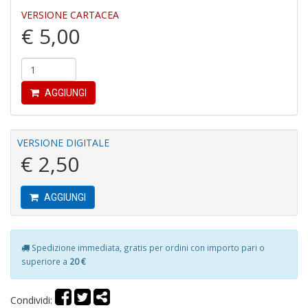
VERSIONE CARTACEA
€ 5,00
C
fo
e
fe
c
AGGIUNGI
lo
y
V
VERSIONE DIGITALE
lo
€ 2,50
Y
M
n
+
AGGIUNGI
D
Spedizione immediata, gratis per ordini con importo pari o
superiore a
20 €
M
v
2
Condividi:
M