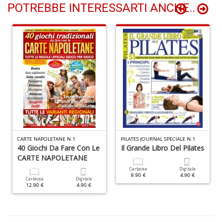
POTREBBE INTERESSARTI ANCHE..
L
d
t
I
L
C
n
+
D
CARTE NAPOLETANE N.1
PILATES JOURNAL SPECIALE N.1
40 Giochi Da Fare Con Le
Il Grande Libro Del Pilates
CARTE NAPOLETANE
Cartacea
Digitale
9.90 €
4.90 €
Cartacea
Digitale
E
12.90 €
4.90 €
c
c
n
s