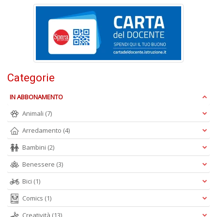
P
F
n
+
D
Categorie
IN ABBONAMENTO
R
+
Animali
(7)
ki
2
Arredamento
(4)
m
Pr
Bambini
(2)
P
C
Benessere
(3)
n
+
Bici
(1)
D
Comics
(1)
Creatività
(13)