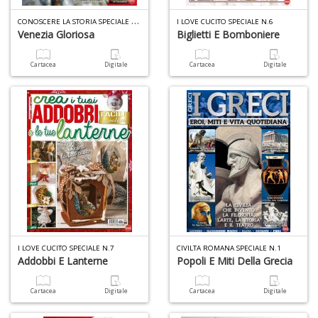
C
ONOSCERE LA STORIA SPECIALE N.11
I LOVE CUCITO SPECIALE N.6
Venezia Gloriosa
Biglietti E Bomboniere
Cartacea
Digitale
Cartacea
Digitale
4
n
in
di
4
n
in
di
I LOVE CUCITO SPECIALE N.7
CIVILTA ROMANA SPECIALE N.1
Addobbi E Lanterne
Popoli E Miti Della Grecia
Cartacea
Digitale
Cartacea
Digitale