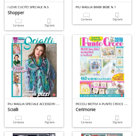
I LOVE CUCITO SPECIALE N.5
PIU MAGLIA BIMBI BEBE N.1
Shopper
Cartacea
Digitale
Cartacea
Digitale
P
IU MAGLIA SPECIALE ACCESSORI N.5
P
ICCOLI MOTIVI A PUNTO CROCE SPECIALE N.6
Scialli
Cerimonie
Cartacea
Digitale
Cartacea
Digitale