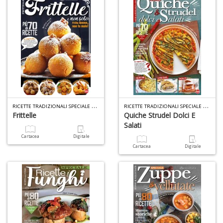
R
ICETTE TRADIZIONALI SPECIALE N.10
R
ICETTE TRADIZIONALI SPECIALE N.11
Frittelle
Quiche Strudel Dolci E
Salati
Cartacea
Digitale
Cartacea
Digitale