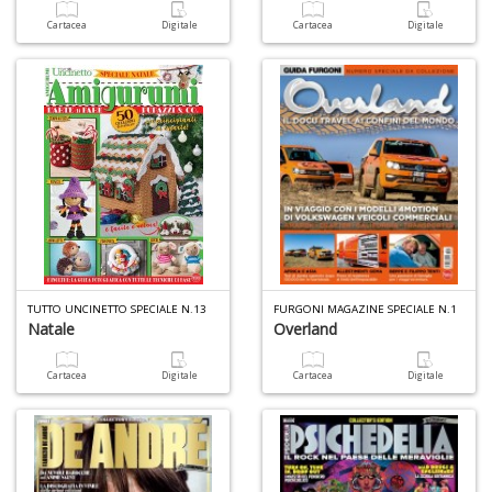
Cartacea
Digitale
Cartacea
Digitale
I
C
Fa
n
+
D
I
TUTTO UNCINETTO SPECIALE N.13
FURGONI MAGAZINE SPECIALE N.1
L
Natale
Overland
P
C
Cartacea
Digitale
Cartacea
Digitale
n
+
D