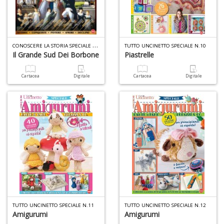
T
C
ONOSCERE LA STORIA SPECIALE N.12
TUTTO UNCINETTO SPECIALE N.10
H
Il Grande Sud Dei Borbone
Piastrelle
S
n
Cartacea
Digitale
Cartacea
Digitale
+
D
R
n
+
D
TUTTO UNCINETTO SPECIALE N.11
TUTTO UNCINETTO SPECIALE N.12
Amigurumi
Amigurumi