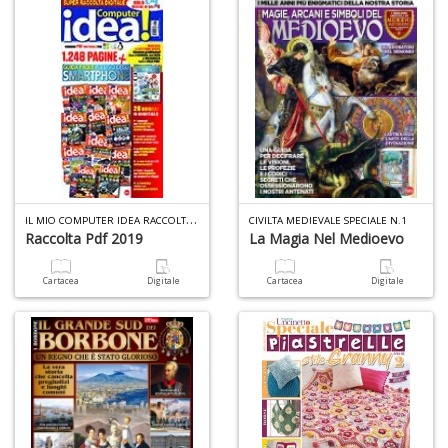
Tu
i
s
d
N
N
P
S
n
I
L MIO COMPUTER IDEA RACCOLTA PDF N.5
+
CIVILTA MEDIEVALE SPECIALE N.1
Raccolta Pdf 2019
La Magia Nel Medioevo
D
Cartacea
Digitale
Cartacea
Digitale
H
S
n
+
D