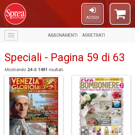
ACCEDI
ABBONAMENTI
ARRETRATI
Menù
Speciali - Pagina 59 di 63
Mostrando
24
di
1491
risultati.
6
f
+
di
in
r