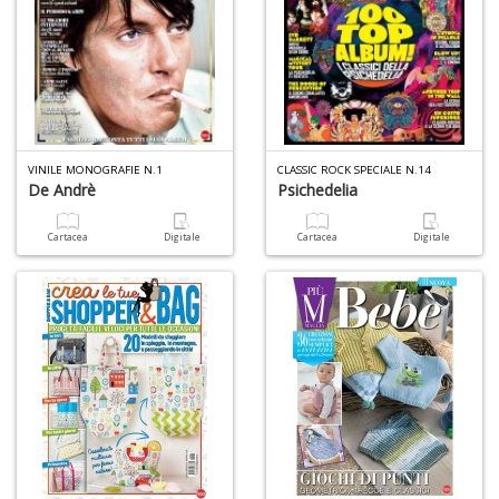
A
L
O
VINILE MONOGRAFIE N.1
CLASSIC ROCK SPECIALE N.14
C
De Andrè
Psichedelia
n
Cartacea
Digitale
Cartacea
Digitale