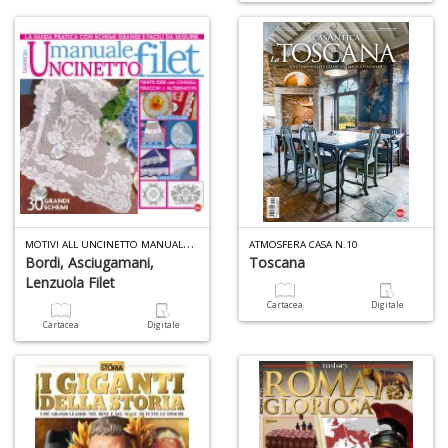
M
OTIVI ALL UNCINETTO MANUALE N.13
ATMOSFERA CASA N.10
Bordi, Asciugamani,
Toscana
Lenzuola Filet
Cartacea
Digitale
Cartacea
Digitale