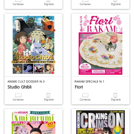
D
Cartacea
Digitale
Cartacea
Digitale
Q
P
n
+
D
ANIME CULT DOSSIER N.3
RAKAM SPECIALE N.1
Studio Ghibli
Fiori
Cartacea
Digitale
Cartacea
Digitale
A
L
O
C
n