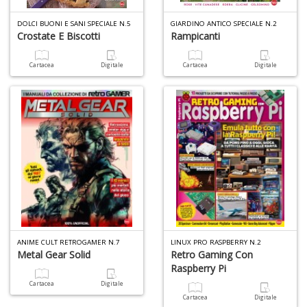
DOLCI BUONI E SANI SPECIALE N.5
GIARDINO ANTICO SPECIALE N.2
Crostate E Biscotti
Rampicanti
Cartacea
Digitale
Cartacea
Digitale
ANIME CULT RETROGAMER N.7
LINUX PRO RASPBERRY N.2
Metal Gear Solid
Retro Gaming Con
Raspberry Pi
Cartacea
Digitale
Cartacea
Digitale