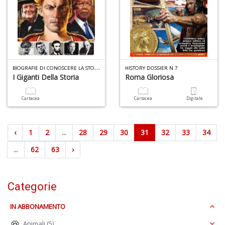
B
IOGRAFIE DI CONOSCERE LA STORIA N.1
HISTORY DOSSIER N.7
I Giganti Della Storia
Roma Gloriosa
Cartacea
Cartacea
Digitale
‹
1
2
...
28
29
30
31
32
33
34
...
62
63
›
Categorie
IN ABBONAMENTO
Animali
(5)