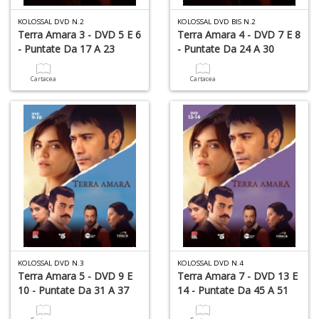
KOLOSSAL DVD N.2
KOLOSSAL DVD BIS N.2
Terra Amara 3 - DVD 5 E 6
Terra Amara 4 - DVD 7 E 8
- Puntate Da 17 A 23
- Puntate Da 24 A 30
Cartacea
Cartacea
1
n
c
c
di
in
o
KOLOSSAL DVD N.3
KOLOSSAL DVD N.4
Terra Amara 5 - DVD 9 E
Terra Amara 7 - DVD 13 E
1
10 - Puntate Da 31 A 37
14 - Puntate Da 45 A 51
n
in