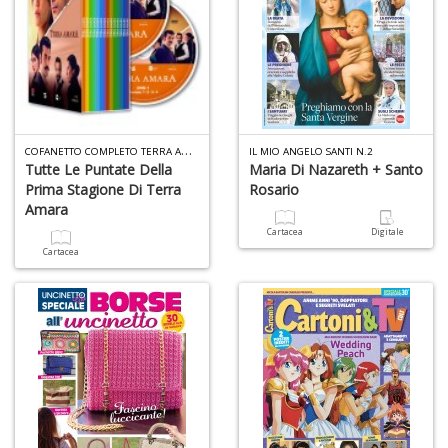
U
fa
d
a
C
C
OFANETTO COMPLETO TERRA AMARA N.1
S
IL MIO ANGELO SANTI N.2
n
Tutte Le Puntate Della
Maria Di Nazareth + Santo
+
Prima Stagione Di Terra
Rosario
D
Amara
Cartacea
Digitale
Cartacea
Fr
D
D
in
D
S
n