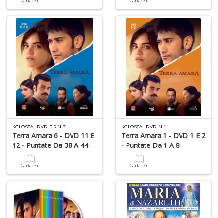
Cartacea
Cartacea
di
P
e
fi
p
la
m
KOLOSSAL DVD BIS N.3
KOLOSSAL DVD N.1
Terra Amara 6 - DVD 11 E
Terra Amara 1 - DVD 1 E 2
c
12 - Puntate Da 38 A 44
- Puntate Da 1 A 8
C
C
P
Cartacea
Cartacea
n
+
D