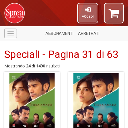
ACCEDI
ABBONAMENTI
ARRETRATI
Menù
Speciali - Pagina 31 di 63
Mostrando
24
di
1490
risultati.
4
f
+
S
in
o