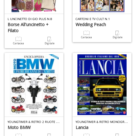
+
D
L UNCINETTO DI GIO PLUS N.8
CARTONI E TV CULT N.1
Borse All'uncinetto +
Wedding Peach
Filato
Cartacea
Digitale
Cartacea
Digitale
S
S
n
+
D
A
P
Y
OUNGTIMER & RETRO 2 RUOTE N.1
Y
OUNGTIMER & RETRO MONOGRAFIE N.1
V
Moto BMW
Lancia
n
+