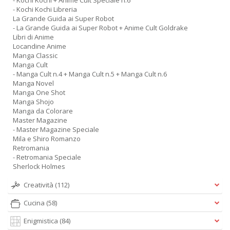
- Kochi Kochi + Anime Cult Speciale n.6
- Kochi Kochi Libreria
La Grande Guida ai Super Robot
- La Grande Guida ai Super Robot + Anime Cult Goldrake
Libri di Anime
Locandine Anime
Manga Classic
Manga Cult
- Manga Cult n.4 + Manga Cult n.5 + Manga Cult n.6
Manga Novel
Manga One Shot
Manga Shojo
Manga da Colorare
Master Magazine
- Master Magazine Speciale
Mila e Shiro Romanzo
Retromania
- Retromania Speciale
Sherlock Holmes
Creatività
(112)
Cucina
(58)
Enigmistica
(84)