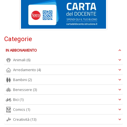
al
M
L
P
n
+
D
Categorie
IN ABBONAMENTO
Animali
(6)
I
Arredamento
(4)
ba
d
Bambini
(2)
fe
Benessere
(3)
S
n
Bici
(1)
+
D
Comics
(1)
Creatività
(13)