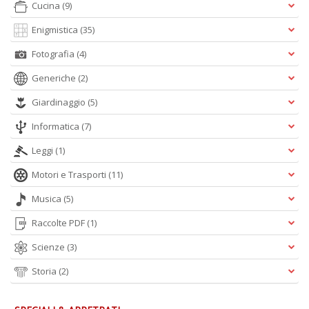
Cucina
(9)
S
Enigmistica
(35)
Pi
M
Fotografia
(4)
al
Generiche
(2)
u
n
Giardinaggio
(5)
+
D
Informatica
(7)
Leggi
(1)
Motori e Trasporti
(11)
Musica
(5)
Raccolte PDF
(1)
A
Scienze
(3)
L
O
Storia
(2)
C
n