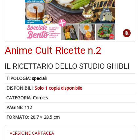
1
n
Anime Cult Ricette n.2
in
di
IL RICETTARIO DELLO STUDIO GHIBLI
TIPOLOGIA:
speciali
DISPONIBILI:
Solo 1 copia disponibile
CATEGORIA:
Comics
6
PAGINE: 112
f
FORMATO: 20.7 × 28.5 cm
+
di
in
VERSIONE CARTACEA
r