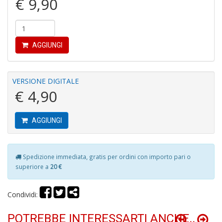
€ 9,90
AGGIUNGI
In
C
VERSIONE DIGITALE
C
€ 4,90
C
S
n
AGGIUNGI
+
D
Spedizione immediata, gratis per ordini con importo pari o
superiore a
20 €
G
Condividi:
S
S
POTREBBE INTERESSARTI ANCHE..
I