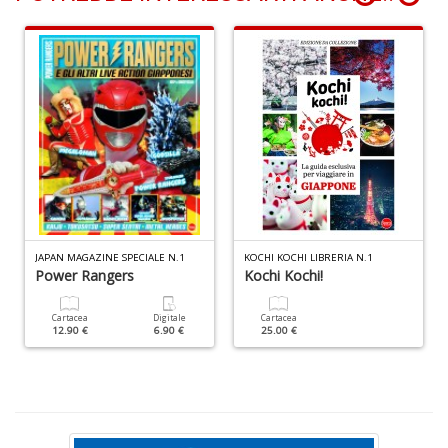
n
+
D
P
A
C
P
n
JAPAN MAGAZINE SPECIALE N.1
KOCHI KOCHI LIBRERIA N.1
+
Power Rangers
Kochi Kochi!
D
Cartacea
Digitale
Cartacea
12.90 €
6.90 €
25.00 €
G