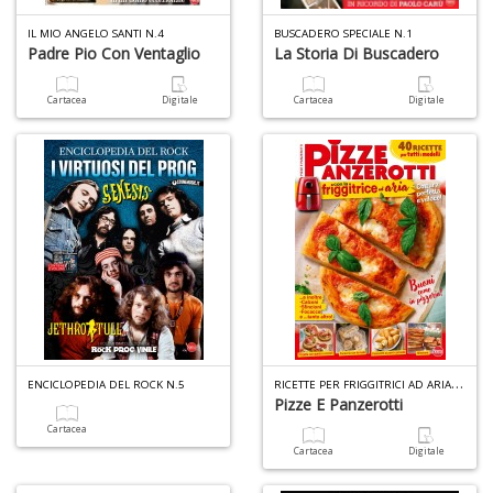
IL MIO ANGELO SANTI N.4
BUSCADERO SPECIALE N.1
Padre Pio Con Ventaglio
La Storia Di Buscadero
Il
m
Cartacea
Digitale
Cartacea
Digitale
c
+
di
in
o
1
f
R
ICETTE PER FRIGGITRICI AD ARIA SPECIALE N.4
ENCICLOPEDIA DEL ROCK N.5
Pizze E Panzerotti
Cartacea
Cartacea
Digitale
K-