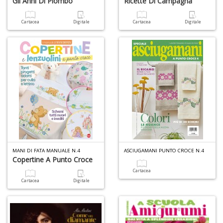
Gli Anni Di Piombo
Ricette Di Campagna
Cartacea
Digitale
Cartacea
Digitale
MANI DI FATA MANUALE N.4
ASCIUGAMANI PUNTO CROCE N.4
Copertine A Punto Croce
Cartacea
Cartacea
Digitale