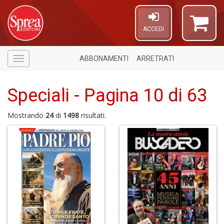
ACCEDI
ABBONAMENTI
ARRETRATI
Menù
Speciali - Pagina 10 di 63
Mostrando
24
di
1498
risultati.
6
n
in
di