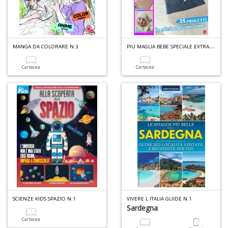
C
P
IU MAGLIA BEBE SPECIALE EXTRA N.2
MANGA DA COLORARE N.3
c
R
Cartacea
Cartacea
C
C
n
+
D
I
SCIENZE KIDS SPAZIO N.1
VIVERE L ITALIA GUIDE N.1
S
Sardegna
O
Cartacea
D