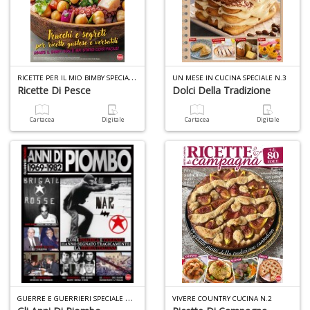
D
R
ICETTE PER IL MIO BIMBY SPECIALE N.10
UN MESE IN CUCINA SPECIALE N.3
Ricette Di Pesce
Dolci Della Tradizione
A
Cartacea
Digitale
Cartacea
Digitale
L
O
C
n
G
UERRE E GUERRIERI SPECIALE N.12
VIVERE COUNTRY CUCINA N.2