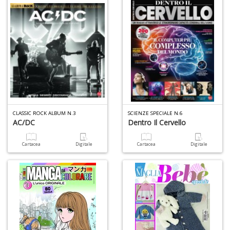
P
M
P
n
+
D
L
CLASSIC ROCK ALBUM N.3
SCIENZE SPECIALE N.6
G
AC/DC
Dentro Il Cervello
C
d
Cartacea
Digitale
Cartacea
Digitale
S
C
la
S
S
n
+
D