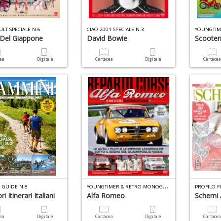
LT SPECIALE N.6
CIAO 2001 SPECIALE N.3
 Del Giappone
David Bowie
Scoote
cea
Digitale
Cartacea
Digitale
Cartace
Y
OUNGTIMER & RETRO MONOGRAFIE N.3
 GUIDE N.8
PROFILO F
ri Itinerari Italiani
Alfa Romeo
Schemi A
cea
Digitale
Cartacea
Digitale
Cartace