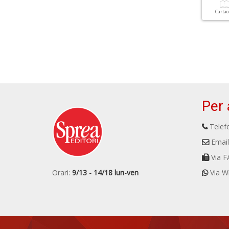
Carta
Per 
Telefo
Email
Via F
Orari:
9/13 - 14/18 lun-ven
Via W