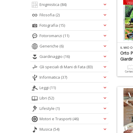
Enigmistica
(84)
Filosofia
(2)
Fotografia
(15)
Fotoromanzi
(11)
Generiche
(6)
IL MIO O
Orto P
Giardinaggio
(16)
Giardi
Gli speciali di Mani di Fata
(83)
Carta
Informatica
(37)
Leggi
(11)
Libri
(52)
Lifestyle
(1)
Motori e Trasporti
(46)
Musica
(54)