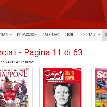
TRATI
PROMOZIONI
CALENDARI
LIBRI
DIGITALI
S
ciali - Pagina 11 di 63
ndo
24
di
1498
risultati.