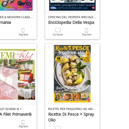
S
D
1
L
f
n
Y
OUNGTIMER & MODERN CLASSIC SP. N.1
O
FFICINA DEL VESPISTA SPECIALE N.8
+
rmania
Enciclopedia Della Vespa
D
a
Digitale
Cartacea
Digitale
T
e
U
e
A
L
T
c
G
le
B
P
n
di
P
L
M
Il
n
n
+
+
D
D
R
ICETTE PER FRIGGITRICI AD ARIA PLUS N.1
ILET SCHEMI N.1
 Filet Primaverili
Ricette Di Pesce + Spray
Olio
a
Digitale
B