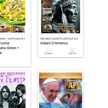
REEN - GRATTUGIA N.1
FAR WEST GAZETTE SPECIALE N.6
Cucina
Indiani D'America
iana Green +
ia
Cartacea
Digitale
a