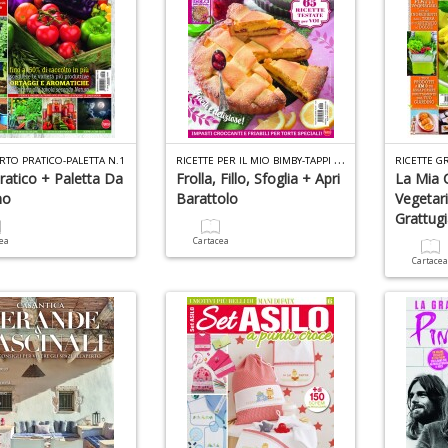
R
ICETTE PER IL MIO BIMBY-TAPPI N.1
RTO PRATICO-PALETTA N.1
RICETTE G
ratico + Paletta Da
Frolla, Fillo, Sfoglia + Apri
La Mia 
no
Barattolo
Vegetar
Grattug
cea
Cartacea
Cartace