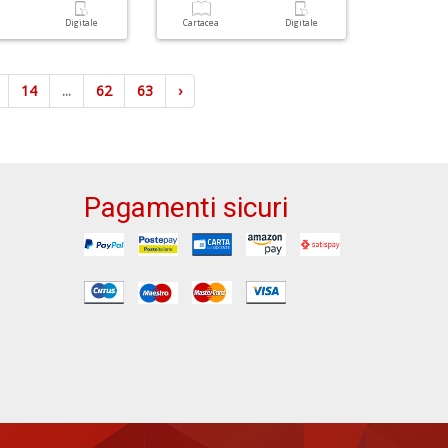
a
Digitale
Cartacea
Digitale
14
...
62
63
›
Pagamenti sicuri