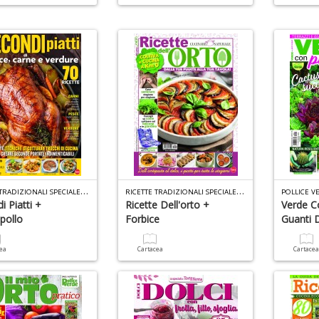
R
ICETTE TRADIZIONALI SPECIALE PLUS N.1
R
ICETTE TRADIZIONALI SPECIALE PLUS N.2
POLLICE V
i Piatti +
Ricette Dell'orto +
Verde C
apollo
Forbice
Guanti 
cea
Cartacea
Cartace