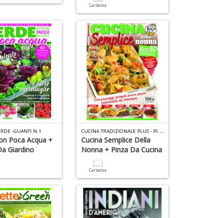
Cartacea
It
L
n
+
D
C
UCINA TRADIZIONALE PLUS - PINZA N.1
ERDE -GUANTI N.1
on Poca Acqua +
Cucina Semplice Della
Da Giardino
Nonna + Pinza Da Cucina
a
Cartacea