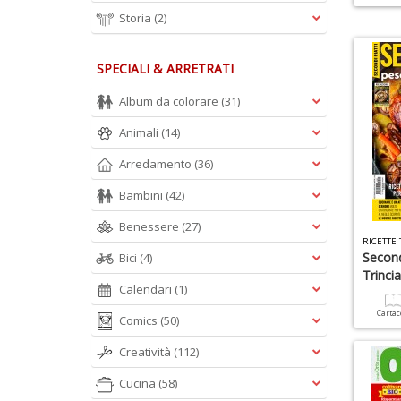
Storia
(2)
SPECIALI & ARRETRATI
Album da colorare
(31)
Animali
(14)
Arredamento
(36)
Bambini
(42)
Benessere
(27)
Second
Bici
(4)
Trinci
Calendari
(1)
Carta
Comics
(50)
Creatività
(112)
Cucina
(58)