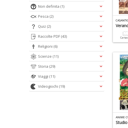
Non definita
(1)
Pesca
(2)
CASANTI
Verand
Quiz
(2)
Raccolte PDF
(43)
Carta
Religioni
(6)
Scienze
(11)
Storia
(29)
Viaggi
(11)
Videogiochi
(19)
ANIME C
Studio 