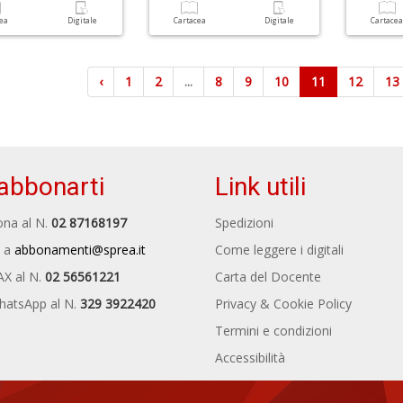
cea
Digitale
Cartacea
Digitale
Cartace
‹
1
2
...
8
9
10
11
12
13
abbonarti
Link utili
na al N.
02 87168197
Spedizioni
 a
abbonamenti@sprea.it
Come leggere i digitali
AX al N.
02 56561221
Carta del Docente
hatsApp al N.
329 3922420
Privacy & Cookie Policy
Termini e condizioni
Accessibilità