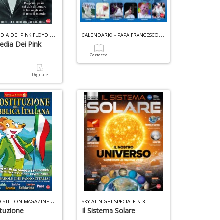
E
NCICLOPEDIA DEI PINK FLOYD N.5
C
ALENDARIO - PAPA FRANCESCO N.1
edia Dei Pink
Cartacea
a
Digitale
G
ERONIMO STILTON MAGAZINE SPECIALE N.4
SKY AT NIGHT SPECIALE N.3
ituzione
Il Sistema Solare