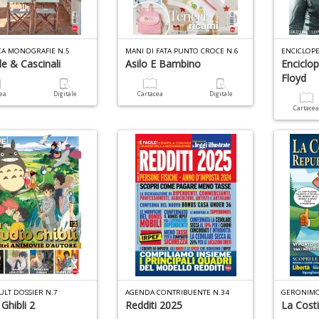
CA MONOGRAFIE N.5
MANI DI FATA PUNTO CROCE N.6
e & Cascinali
Asilo E Bambino
Enciclop
Floyd
cea
Digitale
Cartacea
Digitale
Cartace
ULT DOSSIER N.7
AGENDA CONTRIBUENTE N.34
Ghibli 2
Redditi 2025
La Cost