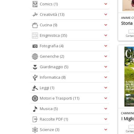
Comics
(1)
Creatività
(13)
ANIME CU
Storia
Cucina
(9)
Enigmistica
(35)
Carta
Fotografia
(4)
Generiche
(2)
Giardinaggio
(5)
Informatica
(8)
Leggi
(1)
Motori e Trasporti
(11)
Musica
(5)
CAMMINI
I Miglio
Raccolte PDF
(1)
Scienze
(3)
Carta