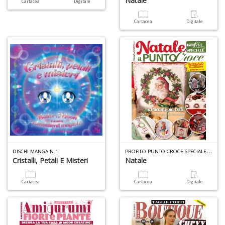
Natale
Cartacea
Digitale
S
Cartacea
Digitale
S
n
+
D
F
C
B
d
e
P
ROFILO PUNTO CROCE SPECIALE N.3
DISCHI MANGA N.1
n
Cristalli, Petali E Misteri
Natale
+
D
Cartacea
Cartacea
Digitale