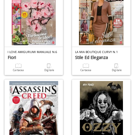
Is
di
po
K
n
+
D
I LOVE AMIGURUMI MANUALE N.6
LA MIA BOUTIQUE CURVY N.1
Fiori
Stile Ed Eleganza
Cartacea
Digitale
Cartacea
Digitale
A
L
O
C
n