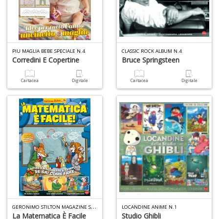
PIU MAGLIA BEBE SPECIALE N.4
CLASSIC ROCK ALBUM N.4
Corredini E Copertine
Bruce Springsteen
Cartacea
Digitale
Cartacea
Digitale
G
ERONIMO STILTON MAGAZINE SPECIALE N.6
LOCANDINE ANIME N.1
La Matematica È Facile
Studio Ghibli