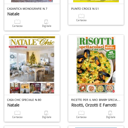
CASANTICA MONOGRAFIE N.7
PUNTO CROCE N.51
Natale
6
Cartacea
n
Cartacea
Digitale
in
di
A
a
a
R
ICETTE PER IL MIO BIMBY SPECIALE N.12
CASA CHIC SPECIALE N.80
O
Natale
Risotti, Orzotti E Farrotti
d
V
Cartacea
Digitale
Cartacea
Digitale