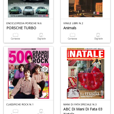
(d
n
+
D
ENCICLOPEDIA PORSCHE N.6
VINILE LIBRI N.2
PORSCHE TURBO
Animals
Cartacea
Digitale
Cartacea
Digitale
Gl
u
d
D
H
S
n
+
D
CLASSIFICHE ROCK N.1
MANI DI FATA SPECIALE N.3
ABC Di Mani Di Fata 03