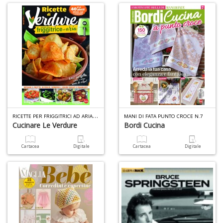
R
ICETTE PER FRIGGITRICI AD ARIA SPECIALE N.5
MANI DI FATA PUNTO CROCE N.7
Cucinare Le Verdure
Bordi Cucina
Cartacea
Digitale
Cartacea
Digitale