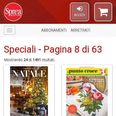
ACCEDI
ABBONAMENTI
ARRETRATI
Menù
Speciali - Pagina 8 di 63
Mostrando
24
di
1491
risultati.
U
a
c
C
S