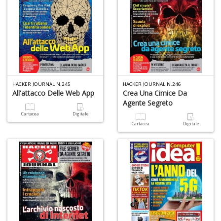
+
D
C
G
HACKER JOURNAL N.245
HACKER JOURNAL N.246
R
All'attacco Delle Web App
Crea Una Cimice Da
n
Agente Segreto
+
Cartacea
Digitale
D
Cartacea
Digitale
M
f
i