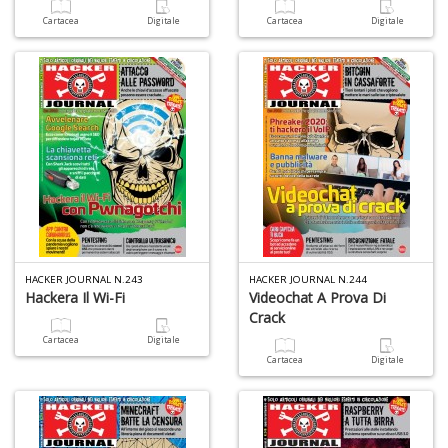
Cartacea
Digitale
Cartacea
Digitale
D
a
D
D
in
D
S
n
+
D
HACKER JOURNAL N.243
HACKER JOURNAL N.244
Hackera Il Wi-Fi
Videochat A Prova Di
Il
Crack
s
Cartacea
Digitale
s
Cartacea
Digitale
S
a
n
S
n