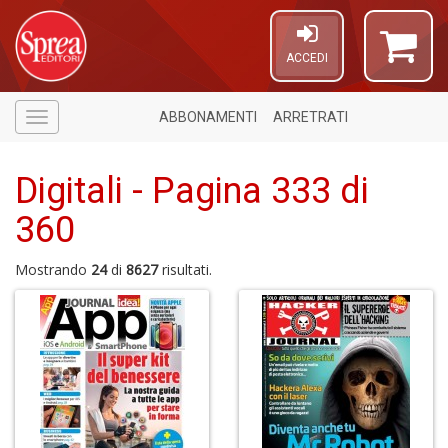
ACCEDI
ABBONAMENTI
ARRETRATI
Menù
Digitali - Pagina 333 di
360
1
f
Mostrando
24
di
8627
risultati.
A
di