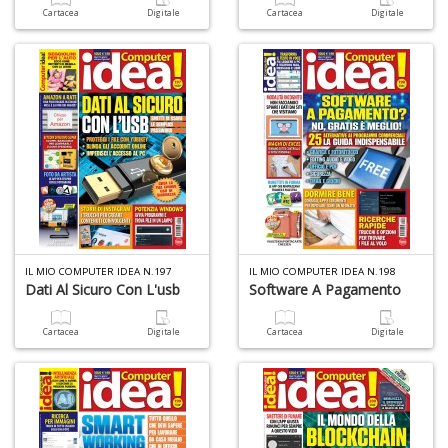
Cartacea
Digitale
Cartacea
Digitale
C
E
C
C
n
+
D
IL MIO COMPUTER IDEA N.197
IL MIO COMPUTER IDEA N.198
Dati Al Sicuro Con L'usb
Software A Pagamento
Cartacea
Digitale
Cartacea
Digitale
A
L
O
C
n