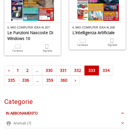
IL MIO COMPUTER IDEA N.207
IL MIO COMPUTER IDEA N.208
Le Funzioni Nascoste Di
L'intelligenza Artificiale
Windows 10
Cartacea
Digitale
Cartacea
Digitale
‹
1
2
...
330
331
332
333
334
335
336
...
359
360
›
Categorie
IN ABBONAMENTO
Animali
(7)