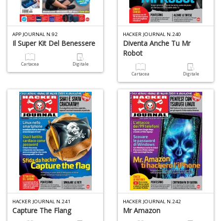
a
a
G
APP JOURNAL N.92
HACKER JOURNAL N.240
S
Il Super Kit Del Benessere
Diventa Anche Tu Mr
Robot
Cartacea
Digitale
Cartacea
Digitale
U
a
c
Y
&
re
HACKER JOURNAL N.241
HACKER JOURNAL N.242
Capture The Flang
Mr Amazon