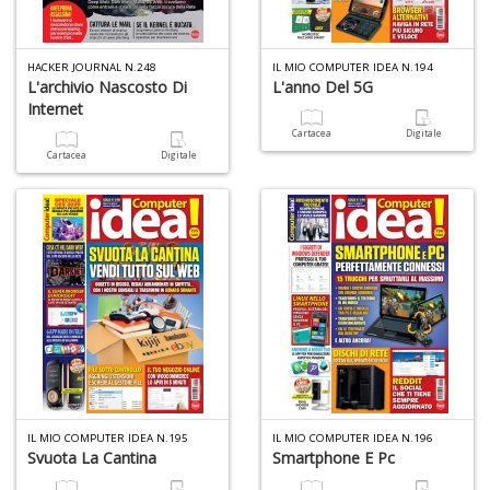
di
A
di
HACKER JOURNAL N.248
IL MIO COMPUTER IDEA N.194
C
L'archivio Nascosto Di
L'anno Del 5G
n
Internet
+
D
Cartacea
Digitale
Cartacea
Digitale
W
1
p
Il
M
C
I
n
+
IL MIO COMPUTER IDEA N.195
IL MIO COMPUTER IDEA N.196
D
Svuota La Cantina
Smartphone E Pc