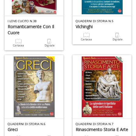
a
a
G
I LOVE CUCITO N.38
QUADERNI DI STORIA N.5
S
Romanticamente Con Il
Vichinghi
Cuore
Cartacea
Digitale
Cartacea
Digitale
U
a
c
Y
&
re
QUADERNI DI STORIA N.6
QUADERNI DI STORIA N.7
Greci
Rinascimento Storia E Arte