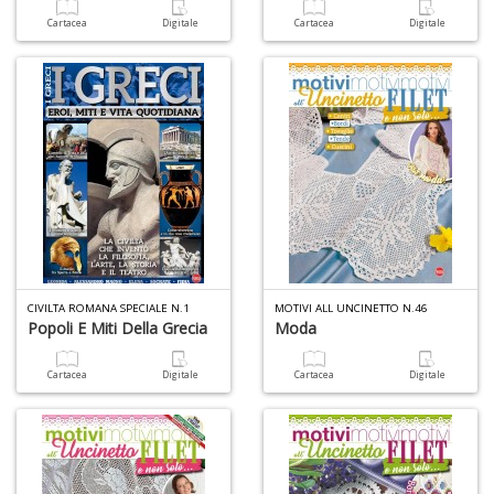
Cartacea
Digitale
Cartacea
Digitale
D
a
D
D
in
D
S
n
+
D
CIVILTA ROMANA SPECIALE N.1
MOTIVI ALL UNCINETTO N.46
Popoli E Miti Della Grecia
Moda
Il
s
Cartacea
Digitale
Cartacea
Digitale
s
S
a
n
S
n