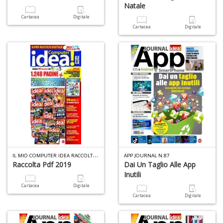
Natale
Cartacea
Digitale
Cartacea
Digitale
I
L MIO COMPUTER IDEA RACCOLTA PDF N.5
APP JOURNAL N.87
Raccolta Pdf 2019
Dai Un Taglio Alle App
Inutili
Cartacea
Digitale
Cartacea
Digitale