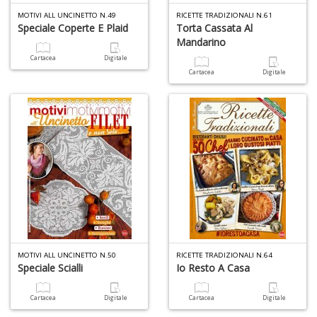
di
MOTIVI ALL UNCINETTO N.49
RICETTE TRADIZIONALI N.61
A
Speciale Coperte E Plaid
Torta Cassata Al
di
Mandarino
C
Cartacea
Digitale
n
Cartacea
Digitale
+
D
W
1
p
Il
M
C
I
MOTIVI ALL UNCINETTO N.50
RICETTE TRADIZIONALI N.64
n
Speciale Scialli
Io Resto A Casa
+
D
Cartacea
Digitale
Cartacea
Digitale