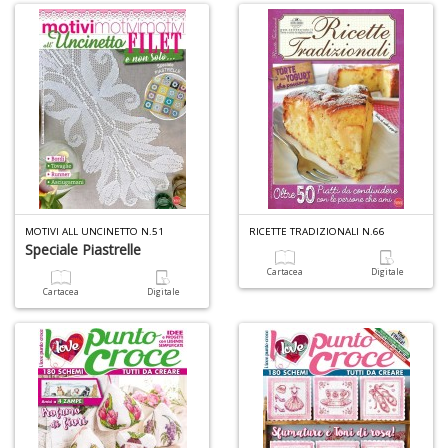
C
E
C
C
n
+
D
MOTIVI ALL UNCINETTO N.51
RICETTE TRADIZIONALI N.66
Speciale Piastrelle
Cartacea
Digitale
Cartacea
Digitale
A
L
O
C
n