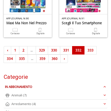
APP JOURNAL N.90
APP JOURNAL N.91
Maxi Ma Non Nel Prezzo
Scegli Il Tuo Smartphone
Cartacea
Digitale
Cartacea
Digitale
‹
1
2
...
329
330
331
332
333
334
335
...
359
360
›
Categorie
IN ABBONAMENTO
Animali
(7)
Arredamento
(4)