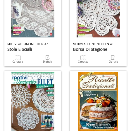
+
D
C
MOTIVI ALL UNCINETTO N.47
MOTIVI ALL UNCINETTO N.48
G
Stole E Scialli
Borsa Di Stagione
R
n
Cartacea
Digitale
Cartacea
Digitale
+
D
M
f
i