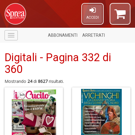
ACCEDI
ABBONAMENTI
ARRETRATI
Menù
Digitali - Pagina 332 di
360
1
f
Mostrando
24
di
8627
risultati.
A
di