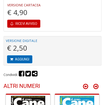
Gh
VERSIONE CARTACEA
A
€ 4,90
C
D
n
RICEVI AVVISO
+
D
VERSIONE DIGITALE
€ 2,50
D
A
AGGIUNGI
Vi
M
n
Condividi:
+
D
ALTRI NUMERI