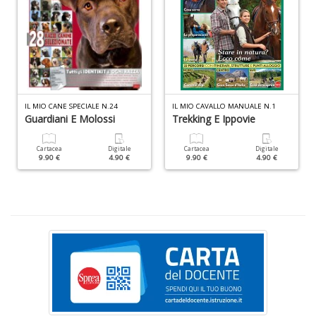
P
al
P
B
M
n
+
D
IL MIO CANE SPECIALE N.24
IL MIO CAVALLO MANUALE N.1
Guardiani E Molossi
Trekking E Ippovie
Cartacea
Digitale
Cartacea
Digitale
9.90 €
4.90 €
9.90 €
4.90 €
S
S
n
+
D