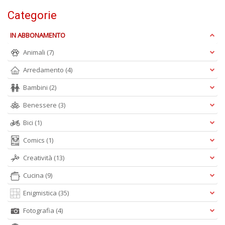
Categorie
A
IN ABBONAMENTO
L
O
Animali
(7)
C
n
Arredamento
(4)
Bambini
(2)
Benessere
(3)
Bici
(1)
Comics
(1)
Creatività
(13)
Cucina
(9)
Enigmistica
(35)
Fotografia
(4)