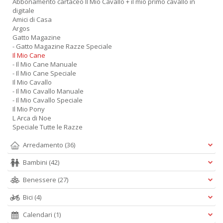
Abbonamento cartaceo Il Mio Cavallo + il mio primo cavallo in
digitale
Amici di Casa
Argos
Gatto Magazine
- Gatto Magazine Razze Speciale
Il Mio Cane
- Il Mio Cane Manuale
- Il Mio Cane Speciale
Il Mio Cavallo
- Il Mio Cavallo Manuale
- Il Mio Cavallo Speciale
Il Mio Pony
L Arca di Noe
Speciale Tutte le Razze
Arredamento
(36)
Bambini
(42)
Benessere
(27)
Bici
(4)
Calendari
(1)