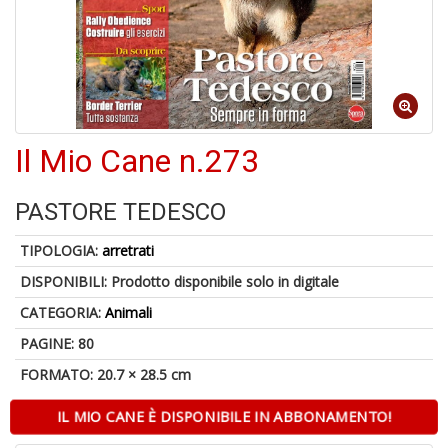
Il
F
Il Mio Cane n.273
1
f
PASTORE TEDESCO
+
2
TIPOLOGIA:
arretrati
s
c
DISPONIBILI:
Prodotto disponibile solo in digitale
CATEGORIA:
Animali
PAGINE: 80
FORMATO: 20.7 × 28.5 cm
IL MIO CANE È DISPONIBILE IN ABBONAMENTO!
S