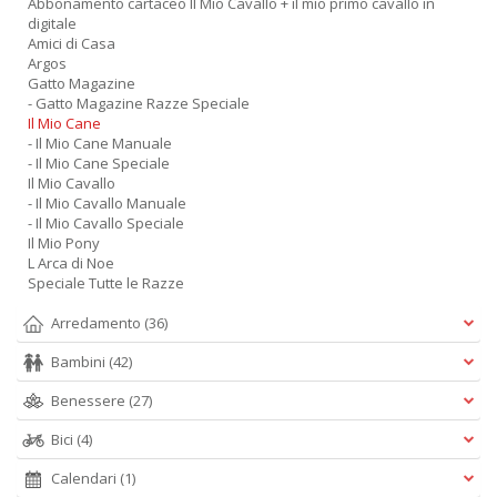
Abbonamento cartaceo Il Mio Cavallo + il mio primo cavallo in
digitale
Amici di Casa
Argos
Gatto Magazine
- Gatto Magazine Razze Speciale
Il Mio Cane
- Il Mio Cane Manuale
- Il Mio Cane Speciale
Il Mio Cavallo
- Il Mio Cavallo Manuale
- Il Mio Cavallo Speciale
Il Mio Pony
L Arca di Noe
Speciale Tutte le Razze
Arredamento
(36)
Bambini
(42)
Benessere
(27)
Bici
(4)
Calendari
(1)