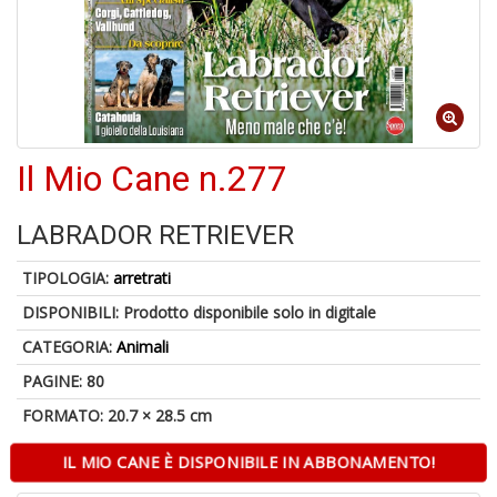
6
n
in
di
Il Mio Cane n.277
LABRADOR RETRIEVER
TIPOLOGIA:
arretrati
DISPONIBILI:
Prodotto disponibile solo in digitale
A
CATEGORIA:
Animali
a
a
PAGINE: 80
O
FORMATO: 20.7 × 28.5 cm
d
V
IL MIO CANE È DISPONIBILE IN ABBONAMENTO!