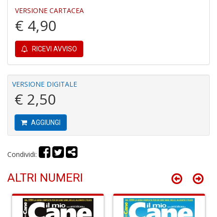
VERSIONE CARTACEA
€ 4,90
RICEVI AVVISO
I
B
V
VERSIONE DIGITALE
n
€ 2,50
+
D
AGGIUNGI
Condividi:
R
P
ALTRI NUMERI
2
G
V
R
P