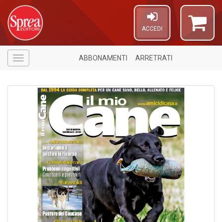
ACCEDI
ABBONAMENTI
ARRETRATI
Menù
U
a
c
C
S