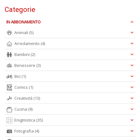
Is
Categorie
di
po
IN ABBONAMENTO
K
n
Animali
(5)
+
D
Arredamento
(4)
Bambini
(2)
Benessere
(3)
Bici
(1)
Comics
(1)
A
Creatività
(13)
L
O
Cucina
(9)
C
n
Enigmistica
(35)
Fotografia
(4)