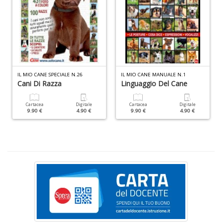
S
S
n
+
D
IL MIO CANE SPECIALE N.26
IL MIO CANE MANUALE N.1
Cani Di Razza
Linguaggio Del Cane
Cartacea
Digitale
Cartacea
Digitale
F
9.90 €
4.90 €
9.90 €
4.90 €
C
B
d
e
n
+
D