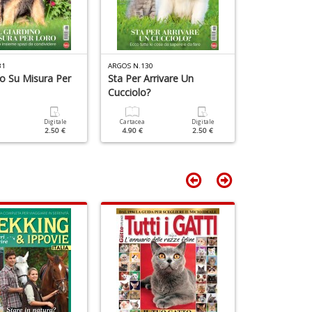
L
D
m
è
f
G
31
ARGOS N.130
ARGOS N.129
St
no Su Misura Per
Sta Per Arrivare Un
La Giornata 
M
Cucciolo?
Loro
S
n
+
Digitale
Cartacea
Digitale
Cartacea
2.50 €
4.90 €
2.50 €
4.90 €
D