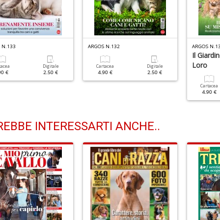
 N.133
ARGOS N.132
ARGOS N.1
Il Giardi
Loro
tacea
Digitale
Cartacea
Digitale
90 €
2.50 €
4.90 €
2.50 €
Cartacea
4.90 €
EBBE INTERESSARTI ANCHE..