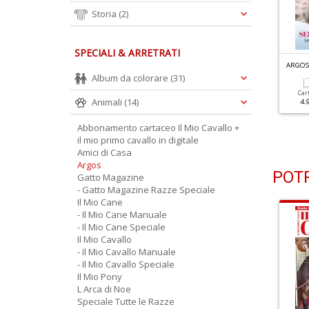
Storia
(2)
SPECIALI & ARRETRATI
RGOS N.120
ARGOS N.119
ARGOS
iventa Educatore
Hi-Tech, App E Servizi Per
Album da colorare
(31)
inofilo
I Pet
Car
Animali
(14)
4.
Cartacea
Digitale
Cartacea
Digitale
Abbonamento cartaceo Il Mio Cavallo +
4.90 €
2.50 €
4.90 €
2.50 €
il mio primo cavallo in digitale
Amici di Casa
Argos
POTR
Gatto Magazine
- Gatto Magazine Razze Speciale
Il Mio Cane
- Il Mio Cane Manuale
- Il Mio Cane Speciale
Il Mio Cavallo
- Il Mio Cavallo Manuale
- Il Mio Cavallo Speciale
Il Mio Pony
L Arca di Noe
Speciale Tutte le Razze