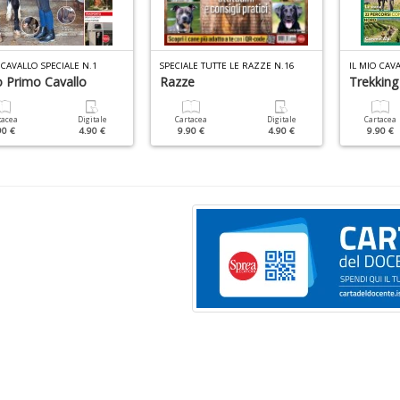
 CAVALLO SPECIALE N.1
SPECIALE TUTTE LE RAZZE N.16
IL MIO CAV
o Primo Cavallo
Razze
Trekking
tacea
Digitale
Cartacea
Digitale
Cartacea
90 €
4.90 €
9.90 €
4.90 €
9.90 €