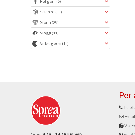
Religioni
(6)
Scienze
(11)
Storia
(29)
Viaggi
(11)
Videogiochi
(19)
Per 
Telefo
Email
Via F
Orari:
9/13 - 14/18 lun-ven
Via W