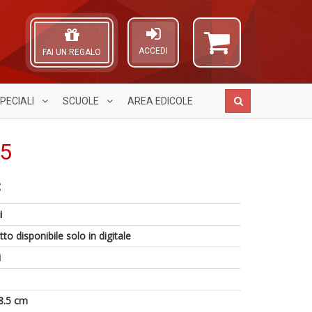
ACCEDI
FAI UN REGALO
PECIALI
SCUOLE
AREA
EDICOLE
65
C
V
A
d
s
L
d'
i
c
O
R
Tu
C
to disponibile solo in digitale
p
p
n
fr
A
i
C
a
di
S
a
a
T
S
a
n
8.5 cm
n
V
+