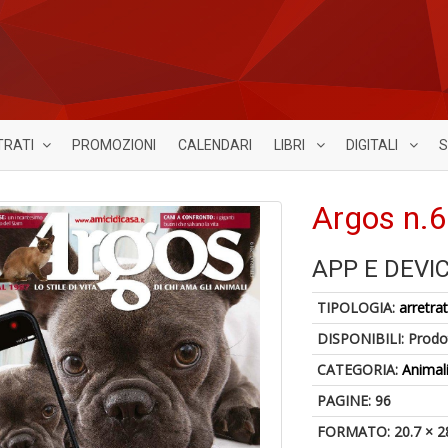
TRATI
PROMOZIONI
CALENDARI
LIBRI
DIGITALI
S
Argos n.
APP E DEVI
TIPOLOGIA:
arretrat
DISPONIBILI:
Prodot
CATEGORIA:
Animal
PAGINE: 96
FORMATO: 20.7 × 2