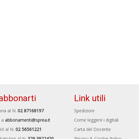
abbonarti
Link utili
na al N.
02 87168197
Spedizioni
 a
abbonamenti@sprea.it
Come leggere i digitali
AX al N.
02 56561221
Carta del Docente
hatsApp al N.
329 3922420
Privacy & Cookie Policy