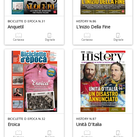
Il
F
BICICLETTE D EPOCA N.31
HISTORY N.86
Anquetil
L'inizio Della Fine
Cartacea
Digitale
Cartacea
Digitale
1
f
+
2
s
c
BICICLETTE D EPOCA N.32
HISTORY N.87
Eroica
Unità D'Italia
S