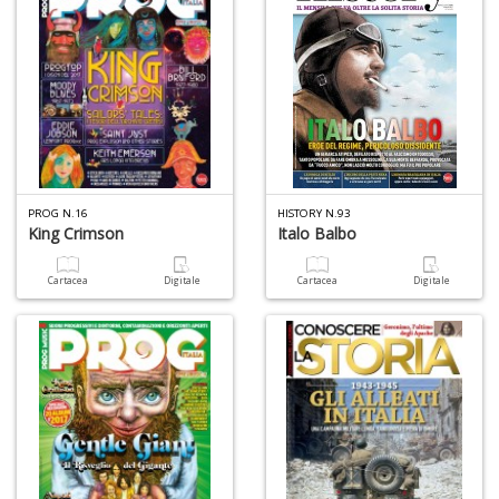
A
L
O
C
n
PROG N.16
HISTORY N.93
King Crimson
Italo Balbo
Cartacea
Digitale
Cartacea
Digitale