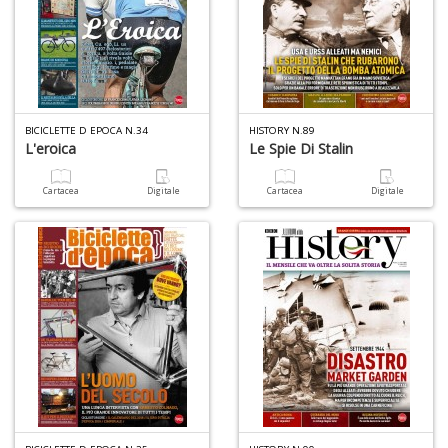
P
Vi
S
n
+
D
BICICLETTE D EPOCA N.34
HISTORY N.89
L'eroica
Le Spie Di Stalin
Cartacea
Digitale
Cartacea
Digitale
L
D
Vi
n
+
D