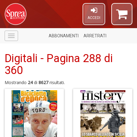
ACCEDI
ABBONAMENTI
ARRETRATI
Menù
Digitali - Pagina 288 di
360
1
f
Mostrando
24
di
8627
risultati.
A
a
a