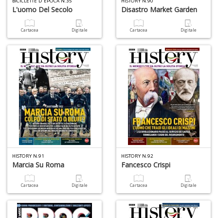
BICICLETTE D EPOCA N.35
HISTORY N.90
P
L'uomo Del Secolo
Disastro Market Garden
al
P
Cartacea
Digitale
Cartacea
Digitale
B
M
n
+
D
S
S
n
+
HISTORY N.91
HISTORY N.92
D
Marcia Su Roma
Fancesco Crispi
Cartacea
Digitale
Cartacea
Digitale