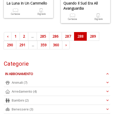
La Luna In Un Cammello
Quando Il Sud Era All
Avanguardia
Cartacea
Digitale
Cartacea
Digitale
‹
1
2
...
285
286
287
288
289
290
291
...
359
360
›
Categorie
IN ABBONAMENTO
Animali
(7)
Arredamento
(4)
Bambini
(2)
Benessere
(3)