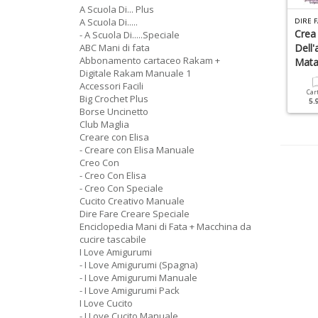
A Scuola Di... Plus
A Scuola Di.....
 LOVE CUCITO MONOGRAFICI N.1
TUTTO UNCINETTO SPECIALE N.13
DIRE F
alloween
Natale
Crea 
- A Scuola Di.....Speciale
ABC Mani di fata
Dell'
Abbonamento cartaceo Rakam +
Mata
Cartacea
Digitale
Cartacea
Digitale
Digitale Rakam Manuale 1
3.90 €
1.90 €
9.90 €
4.90 €
Accessori Facili
Car
Big Crochet Plus
5.
Borse Uncinetto
Club Maglia
Creare con Elisa
- Creare con Elisa Manuale
Creo Con
- Creo Con Elisa
- Creo Con Speciale
Cucito Creativo Manuale
Dire Fare Creare Speciale
Enciclopedia Mani di Fata + Macchina da
cucire tascabile
I Love Amigurumi
- I Love Amigurumi (Spagna)
- I Love Amigurumi Manuale
- I Love Amigurumi Pack
I Love Cucito
- I Love Cucito Manuale