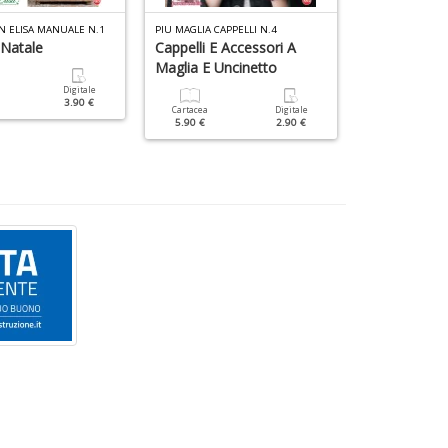
N ELISA MANUALE N.1
PIU MAGLIA CAPPELLI N.4
MANI DI FATA ART
 Natale
Cappelli E Accessori A
Lavori Artisti
Maglia E Uncinetto
All'uncinetto
Digitale
3.90 €
Cartacea
Digitale
Cartacea
5.90 €
2.90 €
9.90 €