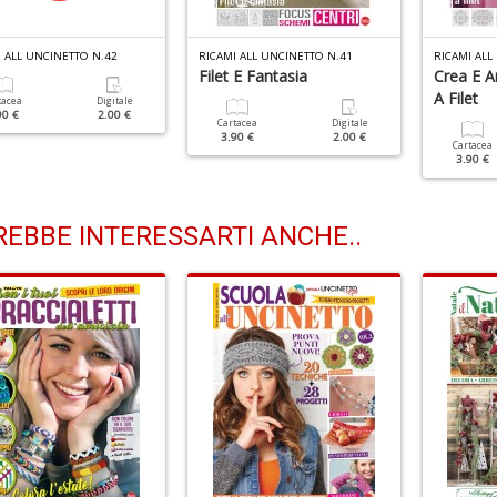
 ALL UNCINETTO N.42
RICAMI ALL UNCINETTO N.41
RICAMI ALL
Filet E Fantasia
Crea E A
A Filet
tacea
Digitale
90 €
2.00 €
Cartacea
Digitale
3.90 €
2.00 €
Cartacea
3.90 €
EBBE INTERESSARTI ANCHE..