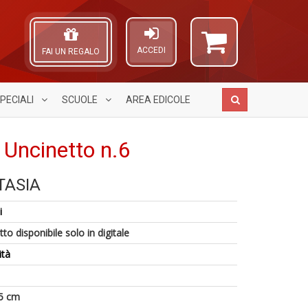
ACCEDI
FAI UN REGALO
PECIALI
SCUOLE
AREA
EDICOLE
 Uncinetto n.6
TASIA
Il
R
A
1
g
V
L
i
n
ri
n
O
in
d
+
C
to disponibile solo in digitale
di
d
D
n
ità
U
m
in
c
5 cm
S