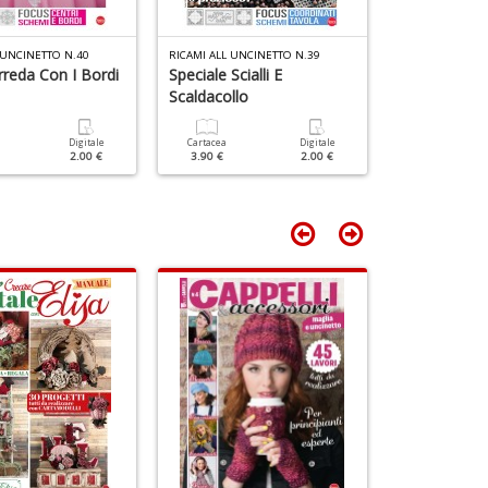
e
Fi
 UNCINETTO N.40
RICAMI ALL UNCINETTO N.39
RICAMI ALL UNC
I
rreda Con I Bordi
Speciale Scialli E
Eleganza Tu
L
Scaldacollo
C
S
Cartacea
3.90 €
n
Digitale
Cartacea
Digitale
2.00 €
3.90 €
2.00 €
+
D