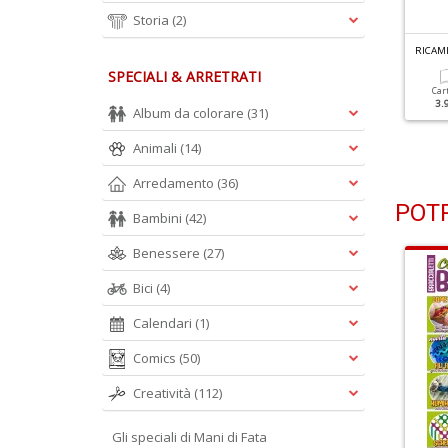
Storia
(2)
ICAMI ALL UNCINETTO N.29
RICAMI ALL UNCINETTO N.28
RICAMI
 Bordi Per Il Corredino
Speciale Schemi
SPECIALI & ARRETRATI
Car
3.
Album da colorare
(31)
Cartacea
Digitale
Cartacea
Digitale
3.90 €
2.00 €
3.90 €
2.00 €
Animali
(14)
Arredamento
(36)
POTR
Bambini
(42)
Benessere
(27)
Bici
(4)
Calendari
(1)
Comics
(50)
Creatività
(112)
Gli speciali di Mani di Fata