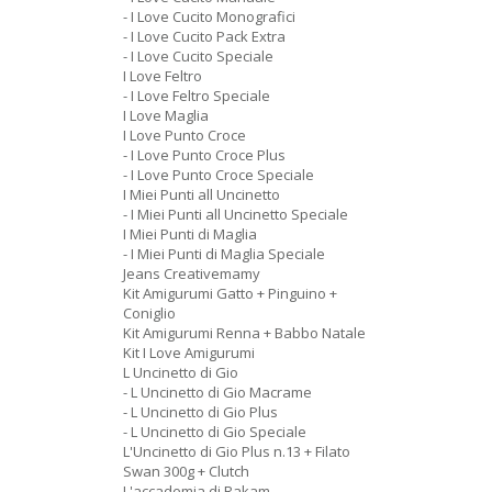
- I Love Cucito Monografici
- I Love Cucito Pack Extra
- I Love Cucito Speciale
I Love Feltro
- I Love Feltro Speciale
I Love Maglia
I Love Punto Croce
- I Love Punto Croce Plus
- I Love Punto Croce Speciale
I Miei Punti all Uncinetto
- I Miei Punti all Uncinetto Speciale
I Miei Punti di Maglia
- I Miei Punti di Maglia Speciale
Jeans Creativemamy
Kit Amigurumi Gatto + Pinguino +
Coniglio
Kit Amigurumi Renna + Babbo Natale
Kit I Love Amigurumi
L Uncinetto di Gio
- L Uncinetto di Gio Macrame
- L Uncinetto di Gio Plus
- L Uncinetto di Gio Speciale
L'Uncinetto di Gio Plus n.13 + Filato
Swan 300g + Clutch
L'accademia di Rakam