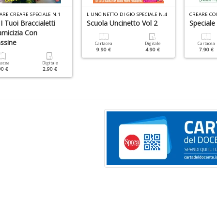
ARE CREARE SPECIALE N.1
L UNCINETTO DI GIO SPECIALE N.4
CREARE CO
I Tuoi Braccialetti
Scuola Uncinetto Vol 2
Speciale
amicizia Con
ssine
Cartacea
Digitale
Cartacea
9.90 €
4.90 €
7.90 €
tacea
Digitale
90 €
2.90 €