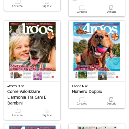
Cartacea
Digitale
Cartacea
Digitale
R
le
t
f
a
V
C
N
n
+
D
ARGOS N.60
ARGOS N.61
Come Valorizzare
Numero Doppio
L'armonia Tra Cani E
Bambini
Cartacea
Digitale
L
Cartacea
Digitale
v
st