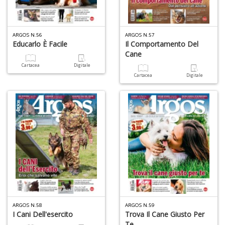
ARGOS N.56
ARGOS N.57
Educarlo È Facile
Il Comportamento Del
Cane
5
Cartacea
Digitale
n
Cartacea
Digitale
in
di
U
a
c
S
T
ARGOS N.58
ARGOS N.59
I Cani Dell'esercito
Trova Il Cane Giusto Per
Te