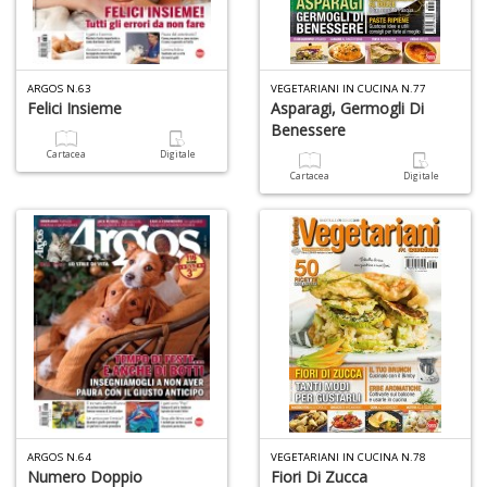
ARGOS N.63
VEGETARIANI IN CUCINA N.77
Felici Insieme
Asparagi, Germogli Di
Benessere
F
V
Cartacea
Digitale
B
Cartacea
Digitale
d
e
n
+
D
Fa
C
n
ARGOS N.64
VEGETARIANI IN CUCINA N.78
+
Numero Doppio
Fiori Di Zucca
D