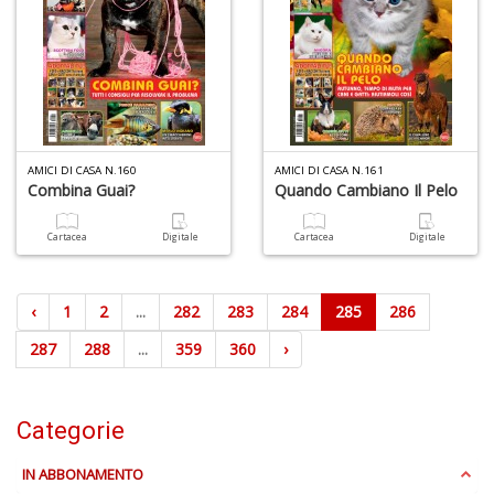
AMICI DI CASA N.160
AMICI DI CASA N.161
Combina Guai?
Quando Cambiano Il Pelo
Cartacea
Digitale
Cartacea
Digitale
‹
1
2
...
282
283
284
285
286
287
288
...
359
360
›
Categorie
IN ABBONAMENTO