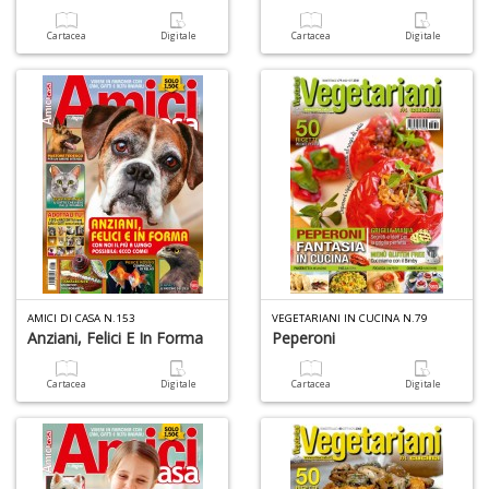
Cartacea
Digitale
Cartacea
Digitale
L
Il
n
+
D
AMICI DI CASA N.153
VEGETARIANI IN CUCINA N.79
Anziani, Felici E In Forma
Peperoni
A
Cartacea
Digitale
Cartacea
Digitale
L
O
C
n