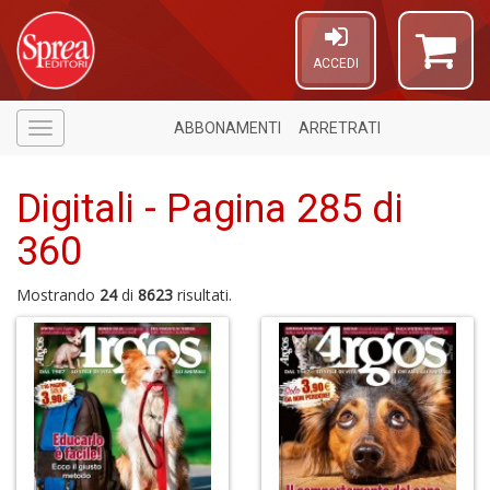
ACCEDI
ABBONAMENTI
ARRETRATI
Menù
Digitali - Pagina 285 di
360
Mostrando
24
di
8623
risultati.
Il
m
c
+
di
in
o