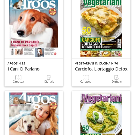
di
G
H
D
n
+
D
ARGOS N.62
VEGETARIANI IN CUCINA N.76
I Cani Ci Parlano
Carciofo, L'ortaggio Detox
Il
m
c
Cartacea
Digitale
Cartacea
Digitale
7
a
G
F
n
+
D