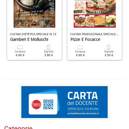
+
D
C
UCINA TRADIZIONALE SPECIALE N.3
CUCINA DIETETICA SPECIALE N.13
Ri
Gamberi E Molluschi
Pizze E Focacce
c
Il
Cartacea
Digitale
Cartacea
Digitale
F
6.90 €
3.90 €
6.90 €
3.50 €
n
+
D
D
Q
n
+
D
Categorie