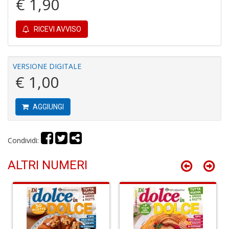
€ 1,90
al
B
di
RICEVI AVVISO
C
la
S
n
VERSIONE DIGITALE
+
€ 1,00
D
AGGIUNGI
Condividi:
C
R
T
ALTRI NUMERI
S
n
+
D