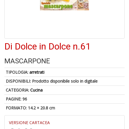
6
n
in
di
Di Dolce in Dolce n.61
U
MASCARPONE
a
di
TIPOLOGIA:
arretrati
M
P
DISPONIBILI:
Prodotto disponibile solo in digitale
CATEGORIA:
Cucina
PAGINE: 96
FORMATO: 14.2 × 20.8 cm
VERSIONE CARTACEA
Gl