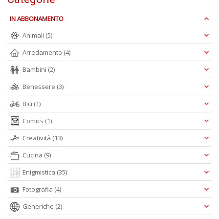
IN ABBONAMENTO
Animali
(5)
Arredamento
(4)
Bambini
(2)
A
L
Benessere
(3)
O
C
Bici
(1)
n
Comics
(1)
Creatività
(13)
Cucina
(9)
Enigmistica
(35)
Fotografia
(4)
Generiche
(2)