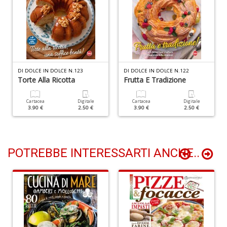
R
Pi
4
M
L
DI DOLCE IN DOLCE N.123
DI DOLCE IN DOLCE N.122
P
Torte Alla Ricotta
Frutta E Tradizione
S
n
Cartacea
Digitale
Cartacea
Digitale
+
3.90 €
2.50 €
3.90 €
2.50 €
D
POTREBBE INTERESSARTI ANCHE..
Ir
P
Il
F
n