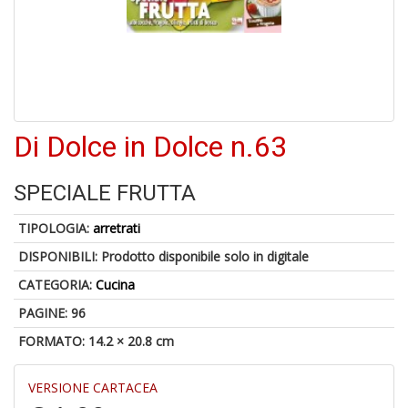
4
n
in
Di Dolce in Dolce n.63
di
SPECIALE FRUTTA
TIPOLOGIA:
arretrati
DISPONIBILI:
Prodotto disponibile solo in digitale
4
n
CATEGORIA:
Cucina
in
di
PAGINE: 96
FORMATO: 14.2 × 20.8 cm
VERSIONE CARTACEA