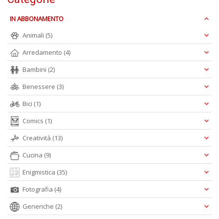
IN ABBONAMENTO
Animali
(5)
A
Arredamento
(4)
L
Bambini
(2)
O
C
Benessere
(3)
n
Bici
(1)
Comics
(1)
Creatività
(13)
Cucina
(9)
Enigmistica
(35)
Fotografia
(4)
Generiche
(2)