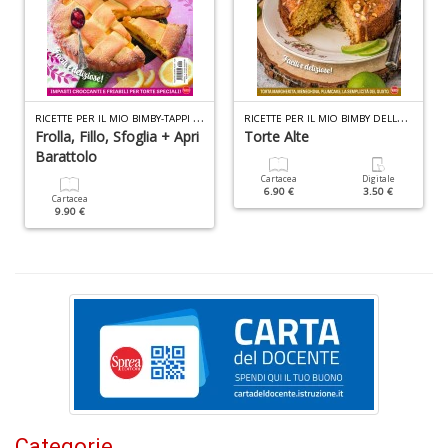
I
C
Fa
R
ICETTE PER IL MIO BIMBY-TAPPI N.1
R
ICETTE PER IL MIO BIMBY DELLA NONNA N.7
n
Frolla, Fillo, Sfoglia + Apri
Torte Alte
+
Barattolo
D
Cartacea
Digitale
6.90 €
3.50 €
Cartacea
9.90 €
I
L
P
C
n
+
D
Categorie