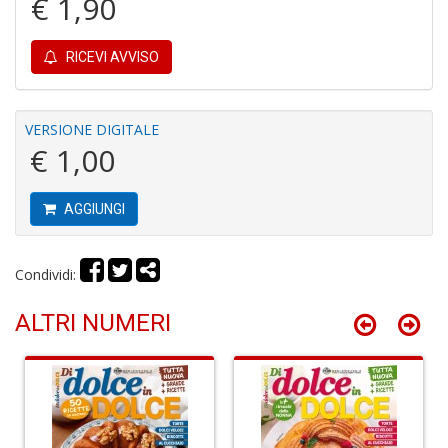
€ 1,90
Tu
RICEVI AVVISO
i
s
d
N
VERSIONE DIGITALE
N
€ 1,00
P
S
n
AGGIUNGI
+
D
Condividi:
ALTRI NUMERI
H
S
n
+
D