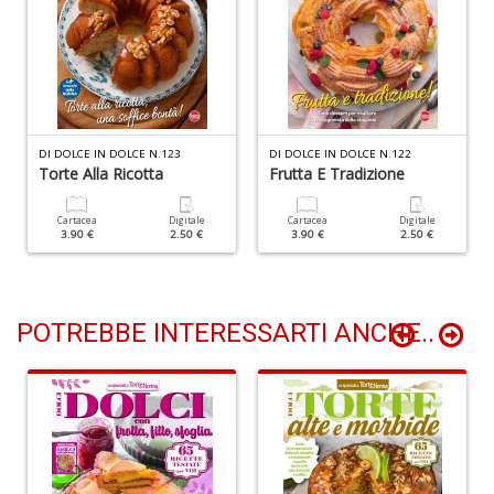
T
H
S
n
DI DOLCE IN DOLCE N.123
DI DOLCE IN DOLCE N.122
Torte Alla Ricotta
Frutta E Tradizione
+
D
Cartacea
Digitale
Cartacea
Digitale
3.90 €
2.50 €
3.90 €
2.50 €
POTREBBE INTERESSARTI ANCHE..
R
n
+
D