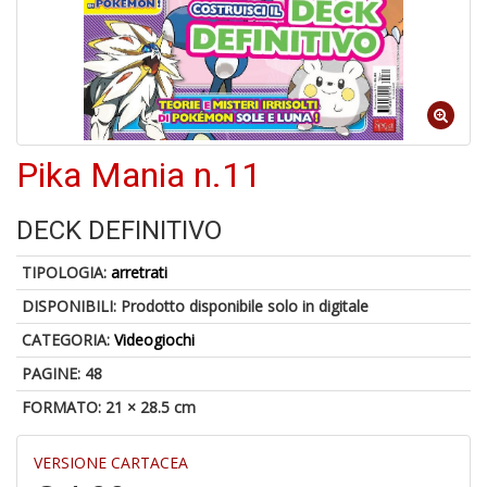
1
n
in
Pika Mania n.11
di
DECK DEFINITIVO
TIPOLOGIA:
arretrati
DISPONIBILI:
Prodotto disponibile solo in digitale
U
CATEGORIA:
Videogiochi
a
di
PAGINE: 48
a
FORMATO: 21 × 28.5 cm
a
C
VERSIONE CARTACEA