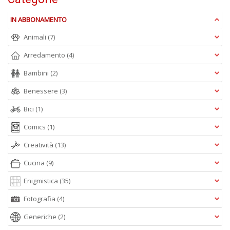
D
IN ABBONAMENTO
Animali
(7)
Arredamento
(4)
C
ai
Bambini
(2)
pi
D
Benessere
(3)
D
Bici
(1)
in
D
Comics
(1)
n
+
Creatività
(13)
D
Cucina
(9)
Enigmistica
(35)
Fotografia
(4)
Generiche
(2)