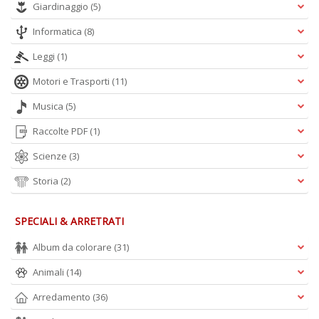
Giardinaggio
(5)
A
L
Informatica
(8)
O
C
Leggi
(1)
n
Motori e Trasporti
(11)
Musica
(5)
Raccolte PDF
(1)
Scienze
(3)
Storia
(2)
SPECIALI & ARRETRATI
Album da colorare
(31)
Animali
(14)
Arredamento
(36)