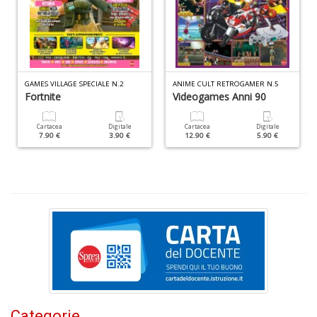
GAMES VILLAGE SPECIALE N.2
ANIME CULT RETROGAMER N.5
Fortnite
Videogames Anni 90
Fa
S
n
Cartacea
Digitale
Cartacea
Digitale
7.90 €
3.90 €
12.90 €
5.90 €
+
D
M
c
L
N
M
n
+
Categorie