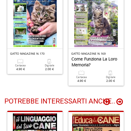
Il
F
R
P
(d
n
+
D
GATTO MAGAZINE N.170
GATTO MAGAZINE N.169
Come Funziona La Loro
Memoria?
Cartacea
Digitale
4.90 €
2.00 €
Cartacea
Digitale
4.90 €
2.00 €
S
b
POTREBBE INTERESSARTI ANCHE..
M
al
u
n
+
D