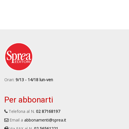
Orari:
9/13 - 14/18 lun-ven
Per abbonarti
Telefona al N.
02 87168197
Email a
abbonamenti@sprea.it
Via FAX al N.
02 56561221