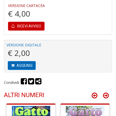
n
VERSIONE CARTACEA
+
€ 4,00
D
RICEVI AVVISO
It
VERSIONE DIGITALE
d
€ 2,00
la
s
g
m
AGGIUNGI
H
D
n
Condividi:
+
D
ALTRI NUMERI