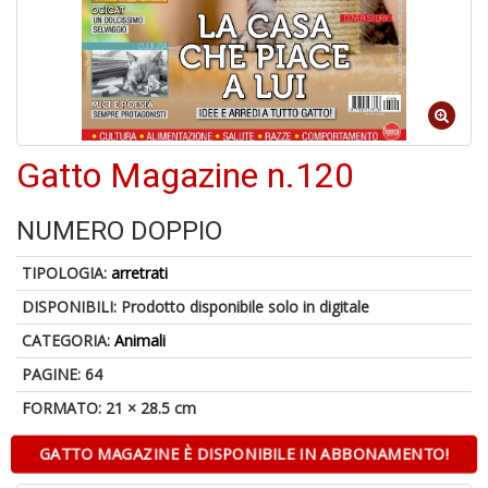
6
n
c
c
di
in
o
Gatto Magazine n.120
1
NUMERO DOPPIO
f
TIPOLOGIA:
arretrati
DISPONIBILI:
Prodotto disponibile solo in digitale
CATEGORIA:
Animali
PAGINE: 64
FORMATO: 21 × 28.5 cm
G
S
GATTO MAGAZINE È DISPONIBILE IN ABBONAMENTO!
S
E