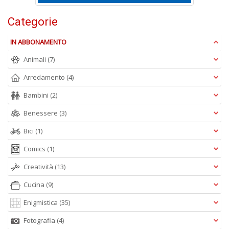
D
Categorie
IN ABBONAMENTO
Animali
(7)
Arredamento
(4)
A
Bambini
(2)
L
Benessere
(3)
O
C
Bici
(1)
n
Comics
(1)
Creatività
(13)
Cucina
(9)
Enigmistica
(35)
Fotografia
(4)