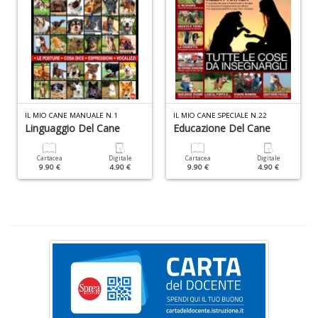
I
L
A
n
IL MIO CANE MANUALE N.1
IL MIO CANE SPECIALE N.22
Linguaggio Del Cane
Educazione Del Cane
+
D
Cartacea
Digitale
Cartacea
Digitale
9.90 €
4.90 €
9.90 €
4.90 €
U
pe
c
s
B
M
n
+