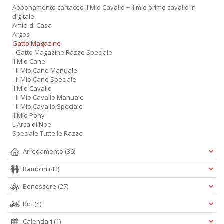
Abbonamento cartaceo Il Mio Cavallo + il mio primo cavallo in
digitale
Amici di Casa
Argos
Gatto Magazine
- Gatto Magazine Razze Speciale
Il Mio Cane
- Il Mio Cane Manuale
- Il Mio Cane Speciale
Il Mio Cavallo
- Il Mio Cavallo Manuale
- Il Mio Cavallo Speciale
Il Mio Pony
L Arca di Noe
Speciale Tutte le Razze
Arredamento
(36)
Bambini
(42)
Benessere
(27)
Bici
(4)
Calendari
(1)