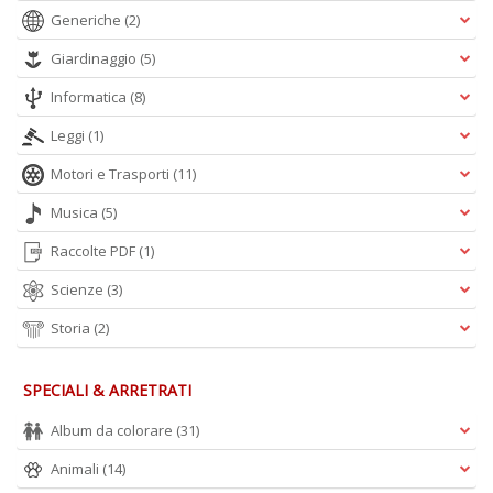
Generiche
(2)
Giardinaggio
(5)
Informatica
(8)
A
Leggi
(1)
L
O
Motori e Trasporti
(11)
C
n
Musica
(5)
Raccolte PDF
(1)
Scienze
(3)
Storia
(2)
SPECIALI & ARRETRATI
Album da colorare
(31)
Animali
(14)