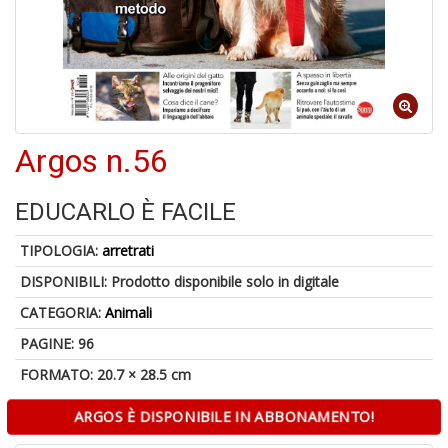
6
n
Argos n.56
in
di
EDUCARLO È FACILE
TIPOLOGIA:
arretrati
DISPONIBILI:
Prodotto disponibile solo in digitale
4
CATEGORIA:
Animali
n
in
PAGINE: 96
di
FORMATO: 20.7 × 28.5 cm
ARGOS È DISPONIBILE IN ABBONAMENTO!