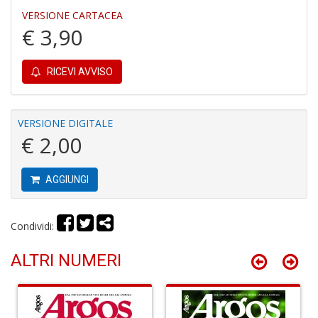
VERSIONE CARTACEA
€ 3,90
C
fo
e
RICEVI AVVISO
fe
c
lo
y
VERSIONE DIGITALE
V
€ 2,00
lo
Y
M
AGGIUNGI
n
+
D
Condividi:
ALTRI NUMERI
M
v
2
M