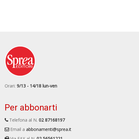
Orari:
9/13 - 14/18 lun-ven
Per abbonarti
Telefona al N.
02 87168197
Email a
abbonamenti@sprea.it
Via FAX al N.
02 56561221