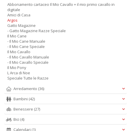
Abbonamento cartaceo Il Mio Cavallo + il mio primo cavallo in
digitale
Amici di Casa
Argos
Gatto Magazine
- Gatto Magazine Razze Speciale
Il Mio Cane
- Il Mio Cane Manuale
- Il Mio Cane Speciale
Il Mio Cavallo
- Il Mio Cavallo Manuale
- Il Mio Cavallo Speciale
Il Mio Pony
L Arca di Noe
Speciale Tutte le Razze
Arredamento
(36)
Bambini
(42)
Benessere
(27)
Bici
(4)
Calendari
(1)