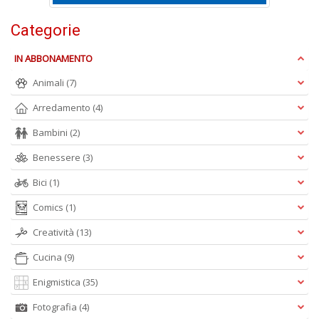
P
F
Categorie
n
+
IN ABBONAMENTO
D
Animali
(7)
Arredamento
(4)
Bambini
(2)
R
+
Benessere
(3)
ki
Bici
(1)
2
m
Comics
(1)
Pr
P
Creatività
(13)
C
n
Cucina
(9)
+
D
Enigmistica
(35)
Fotografia
(4)