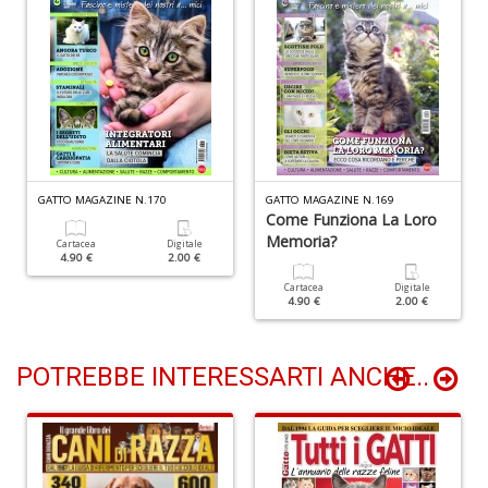
D
I
ar
W
M
GATTO MAGAZINE N.170
GATTO MAGAZINE N.169
M
Come Funziona La Loro
n
Memoria?
Cartacea
Digitale
+
4.90 €
2.00 €
D
Cartacea
Digitale
4.90 €
2.00 €
POTREBBE INTERESSARTI ANCHE..
C
fa
L
Il
D