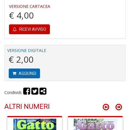
VERSIONE CARTACEA
4
€ 4,00
n
c
c
RICEVI AVVISO
di
in
o
VERSIONE DIGITALE
€ 2,00
AGGIUNGI
Fr
Condividi:
D
D
in
ALTRI NUMERI
D
S
n
+