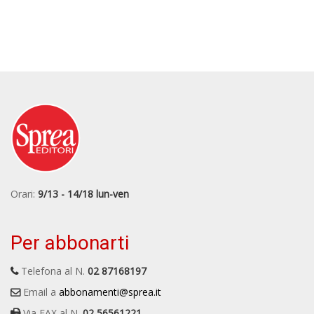
Orari:
9/13 - 14/18 lun-ven
Per abbonarti
Telefona al N.
02 87168197
Email a
abbonamenti@sprea.it
Via FAX al N.
02 56561221