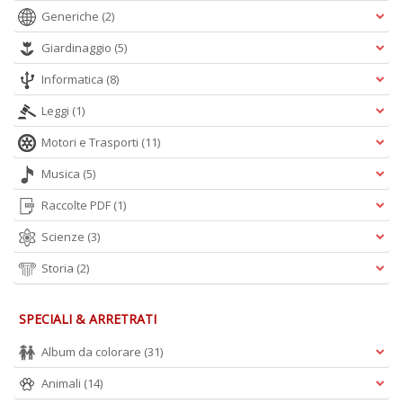
n
Generiche
(2)
Giardinaggio
(5)
Informatica
(8)
Leggi
(1)
Motori e Trasporti
(11)
Musica
(5)
Raccolte PDF
(1)
Scienze
(3)
Storia
(2)
SPECIALI & ARRETRATI
Album da colorare
(31)
Animali
(14)