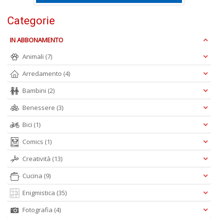
+
D
Categorie
IN ABBONAMENTO
Animali
(7)
Fa
Arredamento
(4)
S
n
Bambini
(2)
+
D
Benessere
(3)
Bici
(1)
Comics
(1)
Creatività
(13)
Cucina
(9)
A
L
Enigmistica
(35)
O
Fotografia
(4)
C