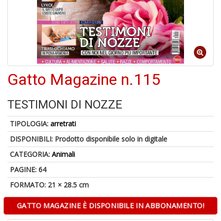
d
V
Gatto Magazine n.115
6
TESTIMONI DI NOZZE
f
+
TIPOLOGIA:
arretrati
di
in
DISPONIBILI:
Prodotto disponibile solo in digitale
r
CATEGORIA:
Animali
PAGINE: 64
FORMATO: 21 × 28.5 cm
GATTO MAGAZINE È DISPONIBILE IN ABBONAMENTO!