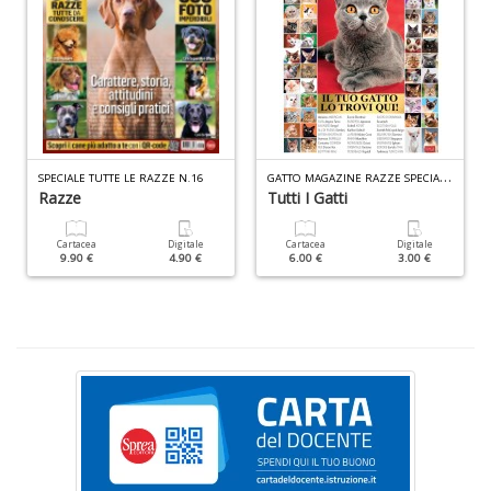
n
+
D
G
ATTO MAGAZINE RAZZE SPECIALE N.14
SPECIALE TUTTE LE RAZZE N.16
Razze
Tutti I Gatti
H
Cartacea
Digitale
Cartacea
Digitale
n
9.90 €
4.90 €
6.00 €
3.00 €
+
D
E
S
S
n