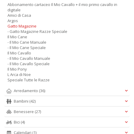
Abbonamento cartaceo Il Mio Cavallo + il mio primo cavallo in
digitale
Amici di Casa
Argos
Gatto Magazine
- Gatto Magazine Razze Speciale
Il Mio Cane
- Il Mio Cane Manuale
- Il Mio Cane Speciale
Il Mio Cavallo
- Il Mio Cavallo Manuale
- Il Mio Cavallo Speciale
Il Mio Pony
L Arca di Noe
Speciale Tutte le Razze
Arredamento
(36)
Bambini
(42)
Benessere
(27)
Bici
(4)
Calendari
(1)