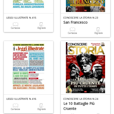
6
LEGGI ILLUSTRATE N.415
CONOSCERE LA STORIA N.23
n
San Francesco
in
Cartacea
Digitale
di
Cartacea
Digitale
U
a
di
a
a
Il
LEGGI ILLUSTRATE N.416
CONOSCERE LA STORIA N.24
M
Le 10 Battaglie Più
C
Cruente
Cartacea
Digitale
I