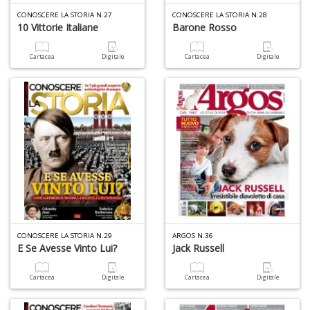
D
CONOSCERE LA STORIA N.27
CONOSCERE LA STORIA N.28
10 Vittorie Italiane
Barone Rosso
Cartacea
Digitale
Cartacea
Digitale
N
E
T
n
+
D
CONOSCERE LA STORIA N.29
ARGOS N.36
E Se Avesse Vinto Lui?
Jack Russell
Il
ri
Cartacea
Digitale
Cartacea
Digitale
d
t