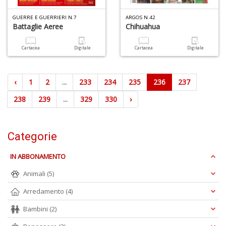
GUERRE E GUERRIERI N.7
ARGOS N.42
Battaglie Aeree
Chihuahua
Cartacea
Digitale
Cartacea
Digitale
‹
1
2
...
233
234
235
236
237
238
239
...
329
330
›
Categorie
IN ABBONAMENTO
Animali
(5)
Arredamento
(4)
Bambini
(2)