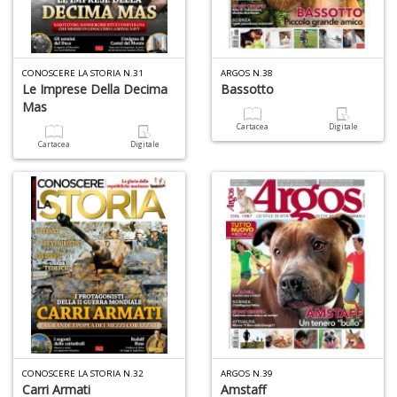
A
L
O
CONOSCERE LA STORIA N.31
ARGOS N.38
Le Imprese Della Decima
Bassotto
C
Mas
n
Cartacea
Digitale
Cartacea
Digitale
CONOSCERE LA STORIA N.32
ARGOS N.39
Carri Armati
Amstaff