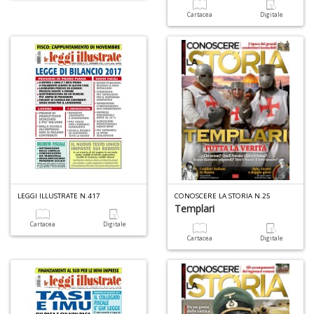
Cartacea
Digitale
E
G
St
M
S
n
+
LEGGI ILLUSTRATE N.417
CONOSCERE LA STORIA N.25
D
Templari
Cartacea
Digitale
Cartacea
Digitale
V
al
t