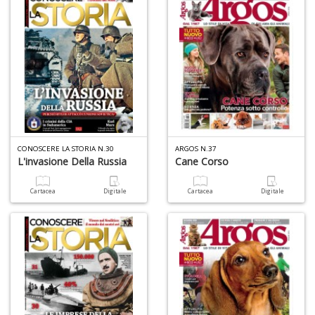
Ci
M
n
+
D
1
d
CONOSCERE LA STORIA N.30
ARGOS N.37
L'invasione Della Russia
Cane Corso
H
R
Vi
Cartacea
Digitale
Cartacea
Digitale
n
+
D