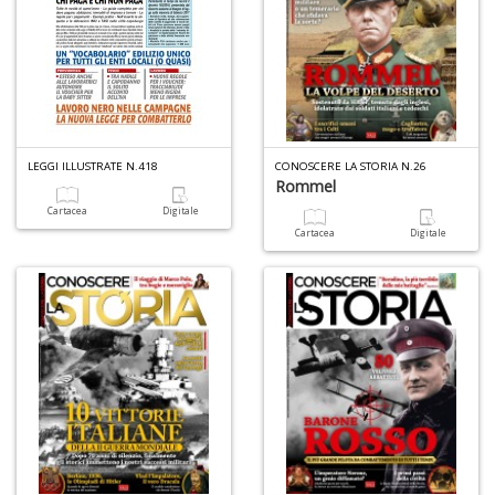
d
R
H
K
S
n
+
D
LEGGI ILLUSTRATE N.418
CONOSCERE LA STORIA N.26
Rommel
Cartacea
Digitale
Cartacea
Digitale
6
m
p
c
le
u
C
C
P
n
+