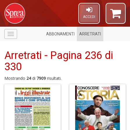
ACCEDI
ABBONAMENTI
ARRETRATI
Menù
Arretrati - Pagina 236 di
330
Mostrando
24
di
7909
risultati.
U
a
c
E
T