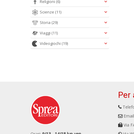
Religioni
(6)
Scienze
(11)
Storia
(29)
Viaggi
(11)
Videogiochi
(19)
Per 
Telefo
Email
Via F
Orari:
9/13 - 14/18 lun-ven
Via W