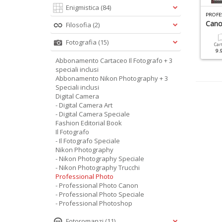
Enigmistica
(84)
L FOTOGRAFO SPECIALE N.4
DIGITAL CAMERA SPECIALE N.3
PROFE
peciale Nudo
Il Ritratto
Can
Filosofia
(2)
Fotografia
(15)
Cartacea
Digitale
Cartacea
Digitale
Car
9.90 €
4.90 €
9.90 €
4.90 €
9.
Abbonamento Cartaceo Il Fotografo + 3
speciali inclusi
Abbonamento Nikon Photography + 3
Speciali inclusi
Digital Camera
- Digital Camera Art
- Digital Camera Speciale
Fashion Editorial Book
Il Fotografo
- Il Fotografo Speciale
Nikon Photography
- Nikon Photography Speciale
- Nikon Photography Trucchi
Professional Photo
- Professional Photo Canon
- Professional Photo Speciale
- Professional Photoshop
Fotoromanzi
(11)