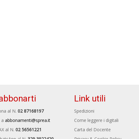
abbonarti
Link utili
na al N.
02 87168197
Spedizioni
 a
abbonamenti@sprea.it
Come leggere i digitali
AX al N.
02 56561221
Carta del Docente
hatsApp al N.
329 3922420
Privacy & Cookie Policy