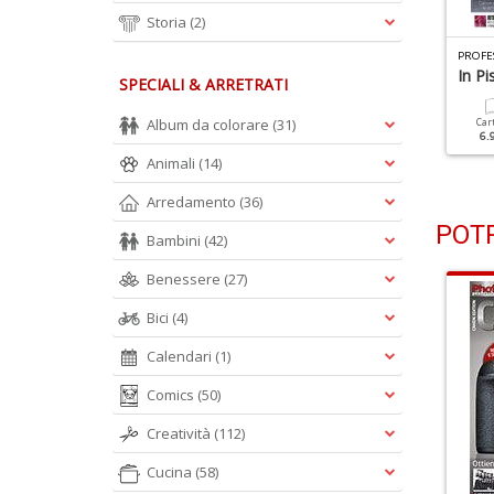
Storia
(2)
ROFESSIONAL PHOTO N.127
PROFESSIONAL PHOTO N.126
PROFE
otografie Mozzafiato
Creativi In Casa
In P
SPECIALI & ARRETRATI
Album da colorare
(31)
Cartacea
Digitale
Cartacea
Digitale
Car
5.90 €
2.90 €
5.90 €
2.90 €
6.
Animali
(14)
Arredamento
(36)
POTR
Bambini
(42)
Benessere
(27)
Bici
(4)
Calendari
(1)
Comics
(50)
Creatività
(112)
Cucina
(58)