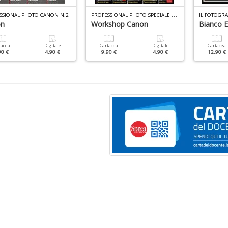
P
ROFESSIONAL PHOTO SPECIALE N.11
SSIONAL PHOTO CANON N.2
IL FOTOGRA
on
Workshop Canon
Bianco 
tacea
Digitale
Cartacea
Digitale
Cartacea
90 €
4.90 €
9.90 €
4.90 €
12.90 €