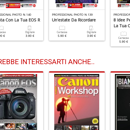
SSIONAL PHOTO N.140
PROFESSIONAL PHOTO N.139
PROFESSIO
ista Con La Tua EOS R
Un'estate Da Ricordare
8 Idee P
La Tua 
tacea
Digitale
Cartacea
Digitale
90 €
3.90 €
5.90 €
3.90 €
Cartacea
5.90 €
EBBE INTERESSARTI ANCHE..