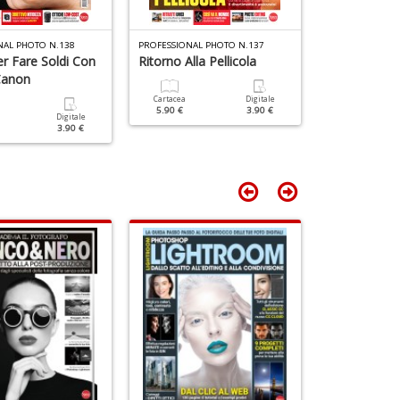
n
V
A
+
n
D
+
NAL PHOTO N.138
PROFESSIONAL PHOTO N.137
PROFESSIONAL 
D
er Fare Soldi Con
Ritorno Alla Pellicola
Foto Nottur
Canon
Cartacea
Digitale
Cartacea
5.90 €
3.90 €
5.90 €
Digitale
3.90 €