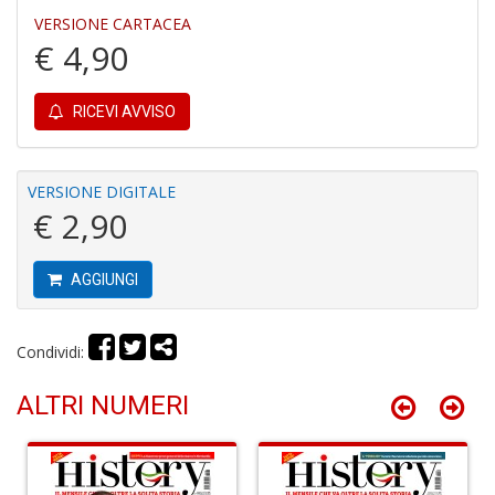
M
VERSIONE CARTACEA
6
€ 4,90
f
+
di
c
RICEVI AVVISO
VERSIONE DIGITALE
€ 2,90
AGGIUNGI
P
R
Condividi:
P
(d
n
ALTRI NUMERI
+
D