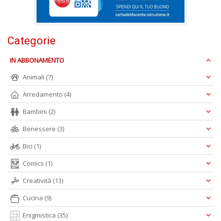
B
I
L
C
Categorie
n
+
IN ABBONAMENTO
D
Animali
(7)
Arredamento
(4)
Bambini
(2)
B
Benessere
(3)
B
d
Bici
(1)
e
n
Comics
(1)
+
D
Creatività
(13)
Cucina
(9)
Enigmistica
(35)