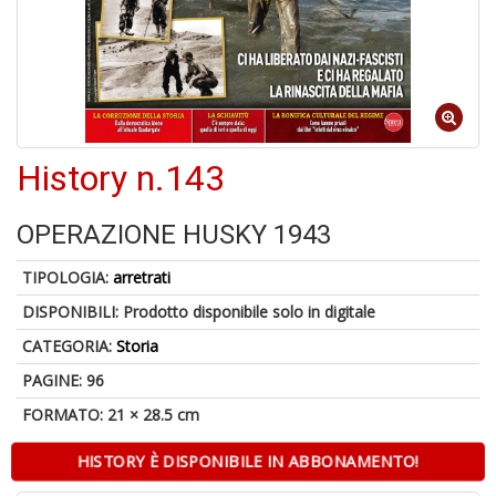
A
di
a
History n.143
a
pi
p
OPERAZIONE HUSKY 1943
fr
a
a
TIPOLOGIA:
arretrati
DISPONIBILI:
Prodotto disponibile solo in digitale
CATEGORIA:
Storia
PAGINE: 96
FORMATO: 21 × 28.5 cm
HISTORY È DISPONIBILE IN ABBONAMENTO!
P