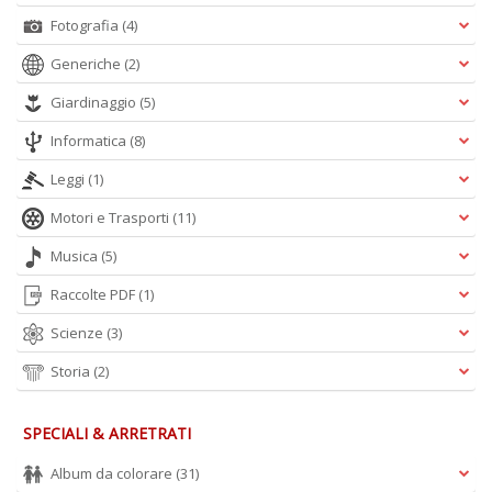
Fotografia
(4)
Generiche
(2)
A
Giardinaggio
(5)
L
O
Informatica
(8)
C
n
Leggi
(1)
Motori e Trasporti
(11)
Musica
(5)
Raccolte PDF
(1)
Scienze
(3)
Storia
(2)
SPECIALI & ARRETRATI
Album da colorare
(31)