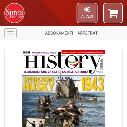
ACCEDI
ABBONAMENTI
ARRETRATI
Menù
6
n
in
di