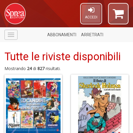
ACCEDI
ABBONAMENTI
ARRETRATI
Menù
Tutte le riviste disponibili
Mostrando
24
di
827
risultati.
A
di
a
a
P
V