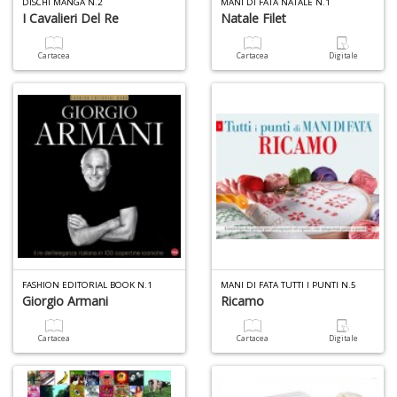
DISCHI MANGA N.2
MANI DI FATA NATALE N.1
al
I Cavalieri Del Re
Natale Filet
M
L
Cartacea
Cartacea
Digitale
P
n
+
D
I
ba
d
fe
S
FASHION EDITORIAL BOOK N.1
MANI DI FATA TUTTI I PUNTI N.5
n
Giorgio Armani
Ricamo
+
D
Cartacea
Cartacea
Digitale