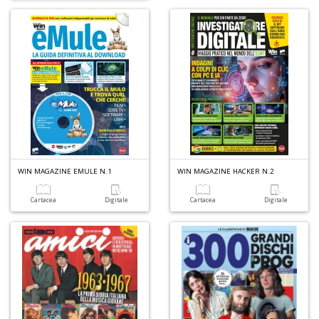
In
C
C
C
S
n
WIN MAGAZINE EMULE N.1
WIN MAGAZINE HACKER N.2
+
D
Cartacea
Digitale
Cartacea
Digitale
G
S
S
I