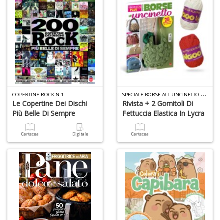
S
Pi
M
al
u
n
+
D
S
PECIALE BORSE ALL UNCINETTO WAOO LYCRA N.11
COPERTINE ROCK N.1
Le Copertine Dei Dischi
Rivista + 2 Gomitoli Di
Più Belle Di Sempre
Fettuccia Elastica In Lycra
Cartacea
Digitale
Cartacea
A
L
O
C
n