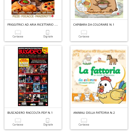
F
RIGGITRICI AD ARIA RICETTARIO N.2
CAPIBARA DA COLORARE N.1
Cartacea
Digitale
Cartacea
BUSCADERO RACCOLTA PDF N.1
ANIMALI DELLA FATTORIA N.2
Cartacea
Digitale
Cartacea