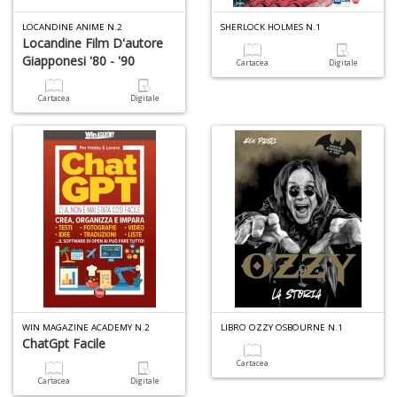
LOCANDINE ANIME N.2
SHERLOCK HOLMES N.1
Locandine Film D'autore
Giapponesi '80 - '90
Cartacea
Digitale
Cartacea
Digitale
1
n
in
di
6
f
WIN MAGAZINE ACADEMY N.2
LIBRO OZZY OSBOURNE N.1
+
ChatGpt Facile
di
Cartacea
in
r
Cartacea
Digitale