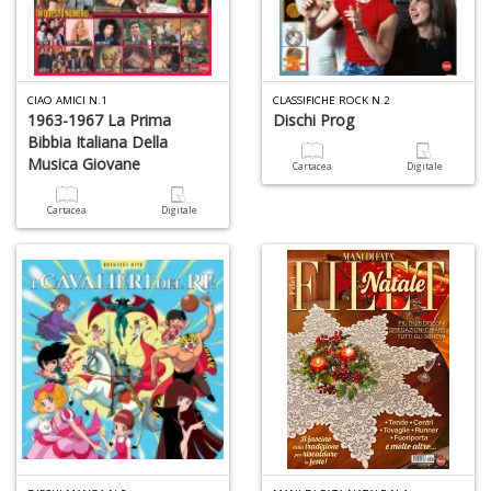
n
+
D
CIAO AMICI N.1
CLASSIFICHE ROCK N.2
1963-1967 La Prima
Dischi Prog
Bibbia Italiana Della
Musica Giovane
Cartacea
Digitale
P
A
Cartacea
Digitale
C
P
n
+
D
G