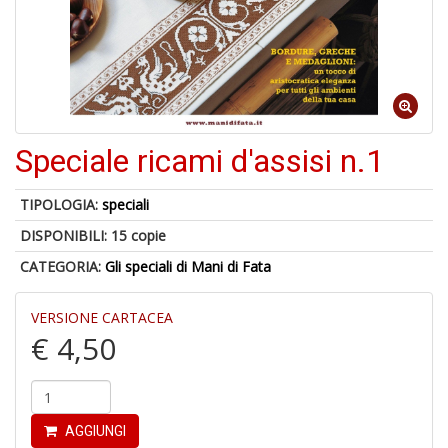
6
n
c
Speciale ricami d'assisi n.1
TIPOLOGIA:
speciali
DISPONIBILI:
15 copie
6
f
CATEGORIA:
Gli speciali di Mani di Fata
+
di
in
VERSIONE CARTACEA
r
€ 4,50
AGGIUNGI