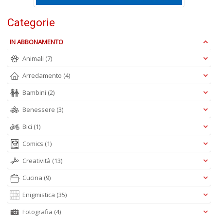
C
n
Categorie
+
D
IN ABBONAMENTO
Animali
(7)
Arredamento
(4)
E
Bambini
(2)
S
S
Benessere
(3)
n
+
Bici
(1)
D
Comics
(1)
Creatività
(13)
Cucina
(9)
C
Enigmistica
(35)
Fa
n
Fotografia
(4)
+