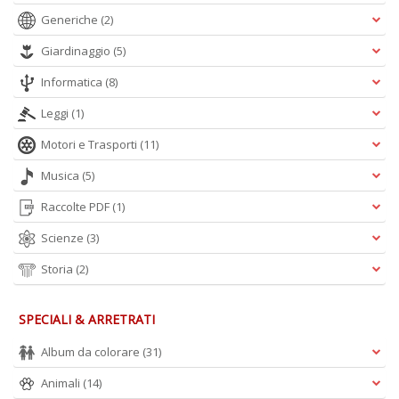
D
Generiche
(2)
Giardinaggio
(5)
Informatica
(8)
Leggi
(1)
Motori e Trasporti
(11)
A
Musica
(5)
L
O
Raccolte PDF
(1)
C
n
Scienze
(3)
Storia
(2)
SPECIALI & ARRETRATI
Album da colorare
(31)
Animali
(14)