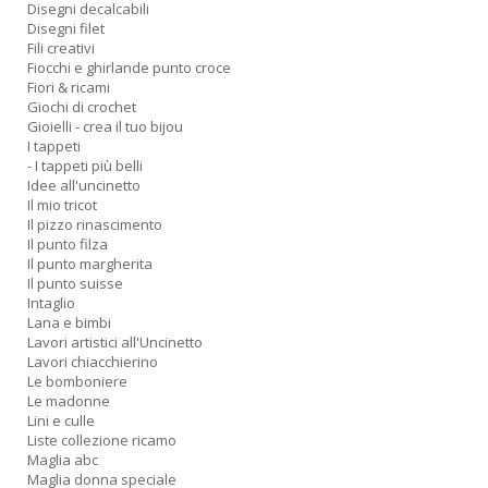
Disegni decalcabili
Disegni filet
Fili creativi
Fiocchi e ghirlande punto croce
Fiori & ricami
Giochi di crochet
Gioielli - crea il tuo bijou
I tappeti
- I tappeti più belli
Idee all'uncinetto
Il mio tricot
Il pizzo rinascimento
Il punto filza
Il punto margherita
Il punto suisse
Intaglio
Lana e bimbi
Lavori artistici all'Uncinetto
Lavori chiacchierino
Le bomboniere
Le madonne
Lini e culle
Liste collezione ricamo
Maglia abc
Maglia donna speciale