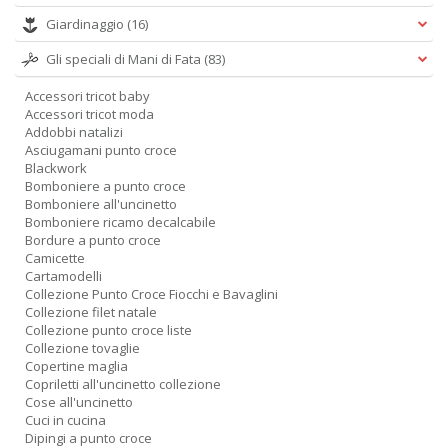
Giardinaggio
(16)
Gli speciali di Mani di Fata
(83)
Accessori tricot baby
Accessori tricot moda
Addobbi natalizi
Asciugamani punto croce
Blackwork
Bomboniere a punto croce
Bomboniere all'uncinetto
Bomboniere ricamo decalcabile
Bordure a punto croce
Camicette
Cartamodelli
Collezione Punto Croce Fiocchi e Bavaglini
Collezione filet natale
Collezione punto croce liste
Collezione tovaglie
Copertine maglia
Copriletti all'uncinetto collezione
Cose all'uncinetto
Cuci in cucina
Dipingi a punto croce