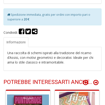
B
Spedizione immediata, gratis per ordini con importo pari o
Hi
9
superiore a
20 €
R
S
Condividi:
n
+
D
Informazioni
Una raccolta di schemi ispirati alla tradizione del ricamo
d’Assisi, con motivi geometrici e decorativi. Ideale per chi
ama lo stile classico e intramontabile.
R
P
POTREBBE INTERESSARTI ANCHE..
2
P
P
R
p
n