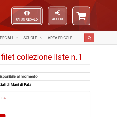
ACCEDI
FAI UN REGALO
PECIALI
SCUOLE
AREA
EDICOLE
filet collezione liste n.1
E
C
A
6
d
isponibile al momento
&
L
n
R
V
O
ciali di Mani di Fata
in
C
R
C
di
R
n
n
S
CEA
+
n
D
+
D