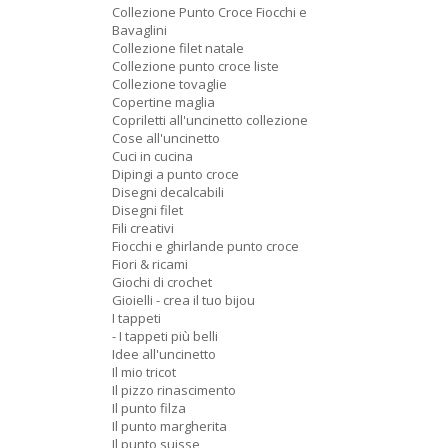
Collezione Punto Croce Fiocchi e
Bavaglini
Collezione filet natale
Collezione punto croce liste
Collezione tovaglie
Copertine maglia
Copriletti all'uncinetto collezione
Cose all'uncinetto
Cuci in cucina
Dipingi a punto croce
Disegni decalcabili
Disegni filet
Fili creativi
Fiocchi e ghirlande punto croce
Fiori & ricami
Giochi di crochet
Gioielli - crea il tuo bijou
I tappeti
- I tappeti più belli
Idee all'uncinetto
Il mio tricot
Il pizzo rinascimento
Il punto filza
Il punto margherita
Il punto suisse