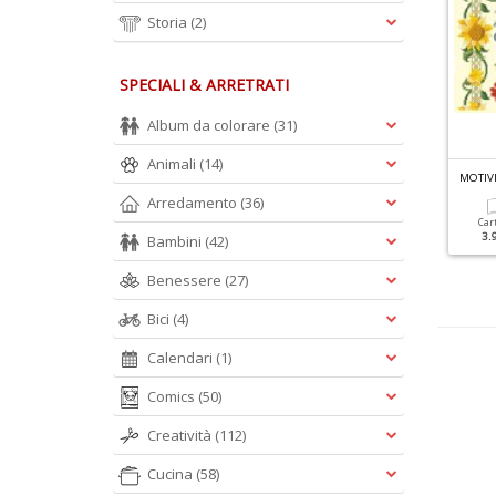
Storia
(2)
SPECIALI & ARRETRATI
Album da colorare
(31)
Animali
(14)
L
AVORI ARTISTICI ALL'UNCINETTO N.44
COLLEZIONE FILET NATALE N.1
Arredamento
(36)
Cartacea
Cartacea
Car
5.90 €
7.00 €
3.
Bambini
(42)
Benessere
(27)
Bici
(4)
Calendari
(1)
Comics
(50)
Creatività
(112)
Cucina
(58)