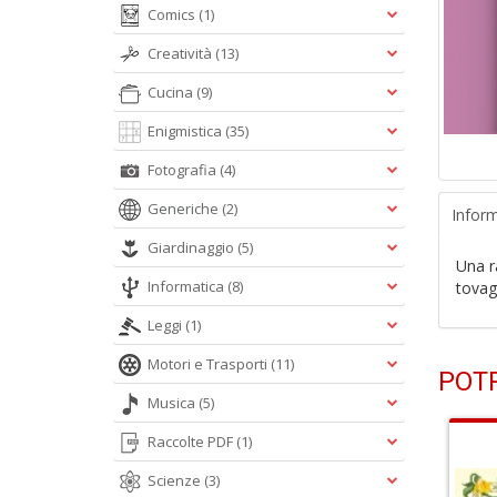
Comics
(1)
Creatività
(13)
Cucina
(9)
Enigmistica
(35)
Fotografia
(4)
Generiche
(2)
Inform
Giardinaggio
(5)
Una ra
Informatica
(8)
tovag
Leggi
(1)
Motori e Trasporti
(11)
POTR
Musica
(5)
Raccolte PDF
(1)
Scienze
(3)