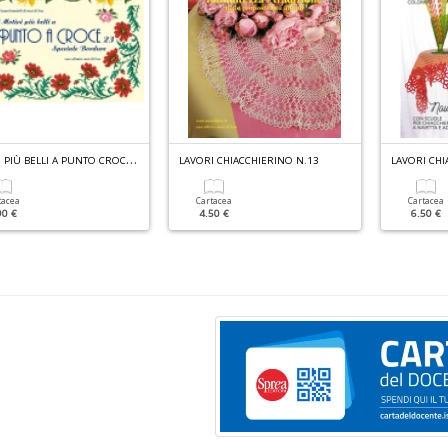
M
OTIVI PIÙ BELLI A PUNTO CROCE N.23
LAVORI CHIACCHIERINO N.13
LAVORI CHI
tacea
Cartacea
Cartacea
90 €
4.50 €
6.50 €