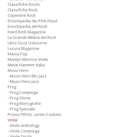
Classifiche Dischi
Classifiche Rock
Copertine Rock
Enciclopedia dei Pink Floyd
Enciclopedia del Rock
Hard Rock Magazine
La Grande Bibbia del Rock
Libro Ozzy Osbourne
Locura Magazine
Mania Pop
Marilyn Monroe Vinile
Metal Hammer Italia
Music Hero
- Music Hero Bbc Jazz
- Music Hero Jazz
Prog
- Prog Compiega
- Prog Glorie
- Prog Monografie
- Prog Speciale
Promo PROG: i primi 3 volumi
Vinile
- Vinile Anthology
- Vinile Compiega
- Vinile Dischi