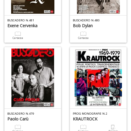
BUSCADERO N.481
BUSCADERO N.480
Exene Cervenka
Bob Dylan
5
n
Cartacea
Cartacea
in
di
U
a
di
a
BUSCADERO N.479
PROG MONOGRAFIE N.2
Y
Paolo Carù
KRAUTROCK
&
R