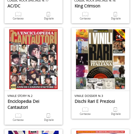
CLASSIC ROCK SPECIALE N.17
CLASSIC ROCK SPECIALE N.16
AC/DC
King Crimson
Cartacea
Digitale
Cartacea
Digitale
I
l'
di
ri
N
Y
Q
n
+
D
VINILE STORY N.2
VINILE DOSSIER N.3
Enciclopedia Dei
Dischi Rari E Preziosi
Cantautori
Cartacea
Digitale
Cartacea
Digitale
2
c
d