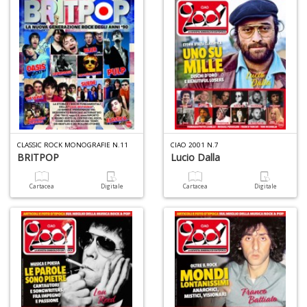
r
U
I
n
+
D
CLASSIC ROCK MONOGRAFIE N.11
CIAO 2001 N.7
F
BRITPOP
Lucio Dalla
W
V
Cartacea
Digitale
Cartacea
Digitale
n
+
D