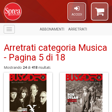
ACCEDI
ABBONAMENTI
ARRETRATI
Menù
Arretrati categoria Musica
- Pagina 5 di 18
Mostrando
24
di
418
risultati.
4
f
+
S
in
o