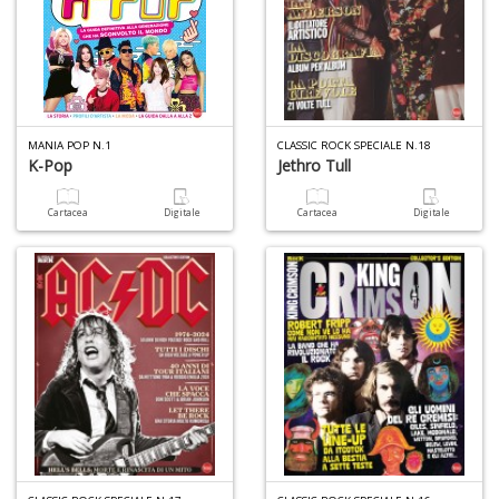
di
F
Ar
n
+
D
MANIA POP N.1
CLASSIC ROCK SPECIALE N.18
K-Pop
Jethro Tull
Cartacea
Digitale
Cartacea
Digitale
Il
m
O
2
Il
M
G
S
n
+
D