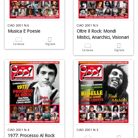
A
L
O
CIAO 2001 N.6
CIAO 2001 N.5
Musica E Poesie
Oltre Il Rock: Mondi
C
n
Mistici, Anarchici, Visionari
Cartacea
Digitale
Cartacea
Digitale
CIAO 2001 N.4
CIAO 2001 N.3
1977: Processo Al Rock