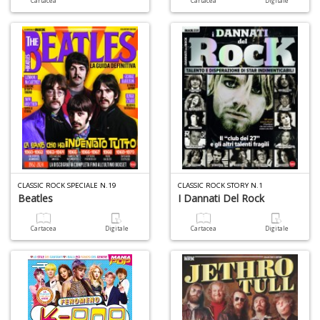
Cartacea
Cartacea
Digitale
C
il
p
C
D
S
CLASSIC ROCK SPECIALE N.19
CLASSIC ROCK STORY N.1
n
Beatles
I Dannati Del Rock
+
D
Cartacea
Digitale
Cartacea
Digitale
U
M