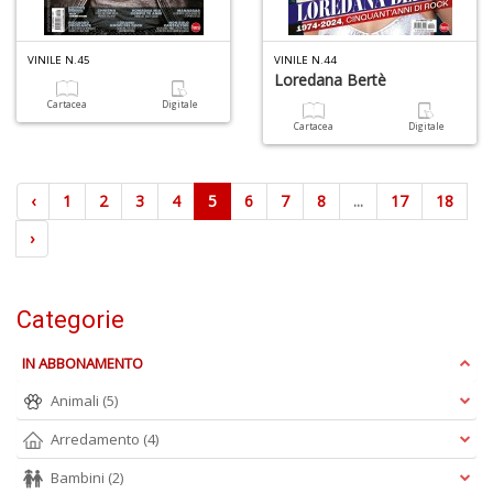
VINILE N.45
VINILE N.44
Loredana Bertè
Cartacea
Digitale
Cartacea
Digitale
‹
1
2
3
4
5
6
7
8
...
17
18
›
Categorie
IN ABBONAMENTO
Animali
(5)
Arredamento
(4)
Bambini
(2)