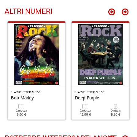
+
D
ALTRI NUMERI
B
S
C
R
M
n
+
D
CLASSIC ROCK N.156
CLASSIC ROCK N.155
Bob Marley
Deep Purple
Cartacea
Cartacea
Digitale
9.90 €
12.90 €
5.90 €
R