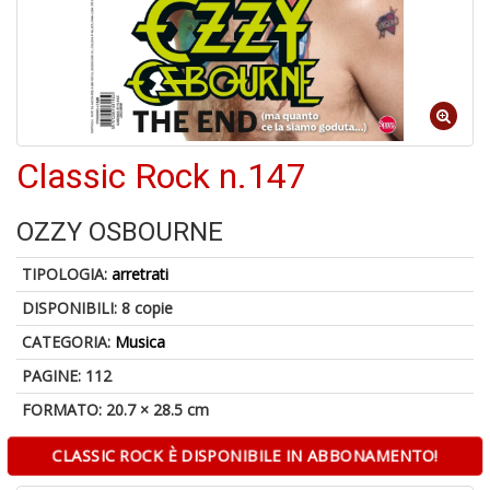
-
C
1
f
Classic Rock n.147
OZZY OSBOURNE
TIPOLOGIA:
arretrati
DISPONIBILI:
8 copie
A
CATEGORIA:
Musica
a
a
PAGINE: 112
G
S
FORMATO: 20.7 × 28.5 cm
CLASSIC ROCK È DISPONIBILE IN ABBONAMENTO!