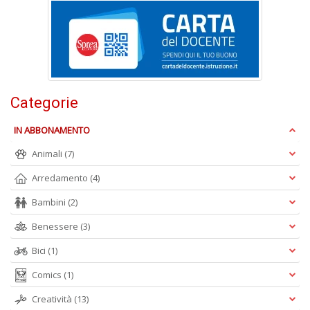
S
R
P
C
n
+
Categorie
D
IN ABBONAMENTO
Animali
(7)
Arredamento
(4)
Bambini
(2)
A
Benessere
(3)
L
O
Bici
(1)
C
n
Comics
(1)
Creatività
(13)