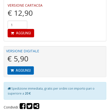
VERSIONE CARTACEA
€ 12,90
R
c
il
AGGIUNGI
B
C
C
S
VERSIONE DIGITALE
n
€ 5,90
+
D
AGGIUNGI
Spedizione immediata, gratis per ordini con importo pari o
B
superiore a
20 €
cl
L
S
Condividi:
n