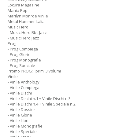
Locura Magazine
Mania Pop
Marilyn Monroe Vinile
Metal Hammer Italia
Music Hero
- Music Hero Bbc Jazz
- Music Hero Jazz
Prog
- Prog Compiega
- Prog Glorie
- Prog Monografie
- Prog Speciale
Promo PROG: i primi 3 volumi
Vinile
- Vinile Anthology
- Vinile Compiega
- Vinile Dischi
- Vinile Dischi n.1 + Vinile Dischi n.3
- Vinile Dischi n.4 + Vinile Speciale n.2
- Vinile Dossier
- Vinile Glorie
- Vinile Libri
- Vinile Monografie
- Vinile Speciale