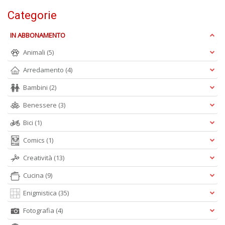
Categorie
IN ABBONAMENTO
Animali
(5)
Arredamento
(4)
A
Bambini
(2)
L
O
Benessere
(3)
C
n
Bici
(1)
Comics
(1)
Creatività
(13)
Cucina
(9)
Enigmistica
(35)
Fotografia
(4)