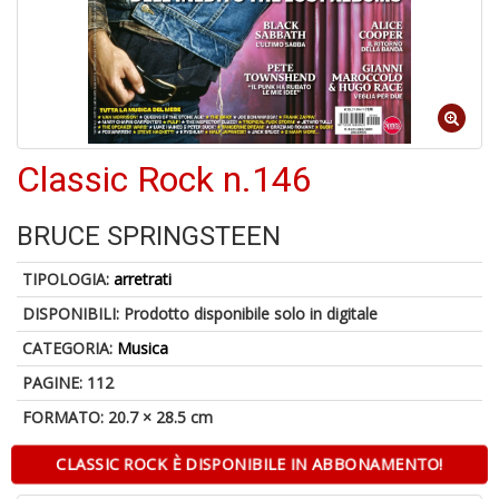
A
a
R
Classic Rock n.146
BRUCE SPRINGSTEEN
TIPOLOGIA:
arretrati
4
n
DISPONIBILI:
Prodotto disponibile solo in digitale
in
di
CATEGORIA:
Musica
PAGINE: 112
FORMATO: 20.7 × 28.5 cm
CLASSIC ROCK È DISPONIBILE IN ABBONAMENTO!