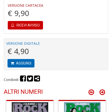
3
VERSIONE CARTACEA
g
€ 9,90
s
M
al
RICEVI AVVISO
u
M
n
+
VERSIONE DIGITALE
D
€ 4,90
AGGIUNGI
J
U
Condividi:
F
S
ALTRI NUMERI
n
+
D