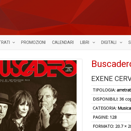
TRATI
PROMOZIONI
CALENDARI
LIBRI
DIGITALI
S
Buscader
EXENE CER
TIPOLOGIA:
arretrat
DISPONIBILI:
36 co
CATEGORIA:
Music
PAGINE: 128
FORMATO: 20.7 × 2