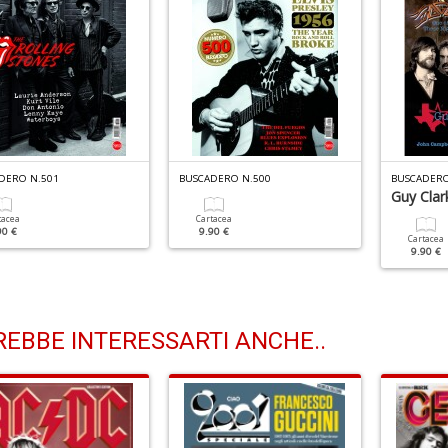
DERO N.501
BUSCADERO N.500
BUSCADERO
Guy Clar
tacea
Cartacea
90 €
9.90 €
Cartacea
9.90 €
EBBE INTERESSARTI ANCHE..