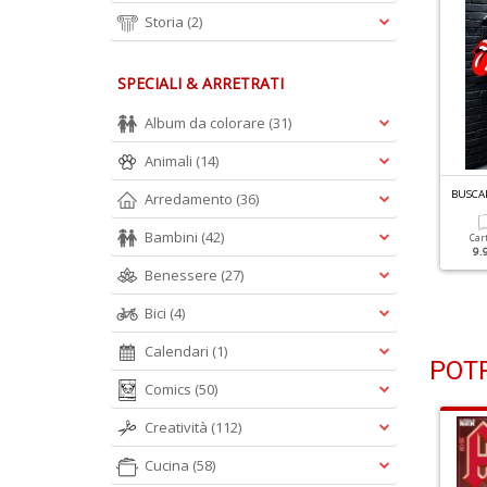
Storia
(2)
SPECIALI & ARRETRATI
Album da colorare
(31)
Animali
(14)
USCADERO N.488
BUSCADERO N.487
BUSCA
Arredamento
(36)
ounting Crows
Jason Isbell
Bambini
(42)
Car
9.
Cartacea
Cartacea
Benessere
(27)
7.00 €
7.00 €
Bici
(4)
Calendari
(1)
POTR
Comics
(50)
Creatività
(112)
Cucina
(58)