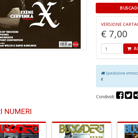
BUSCADE
VERSIONE CARTA
€ 7,00
AG
Spedizione immedia
€
Condividi:
I NUMERI