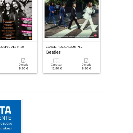
CK SPECIALE N.20
CLASSIC ROCK ALBUM N.2
PROG GLORIE N.
Beatles
Le Glorie De
Digitale
Cartacea
Digitale
Cartacea
5.90 €
12.90 €
5.90 €
12.90 €