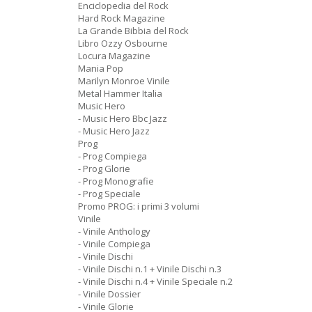
Enciclopedia del Rock
Hard Rock Magazine
La Grande Bibbia del Rock
Libro Ozzy Osbourne
Locura Magazine
Mania Pop
Marilyn Monroe Vinile
Metal Hammer Italia
Music Hero
- Music Hero Bbc Jazz
- Music Hero Jazz
Prog
- Prog Compiega
- Prog Glorie
- Prog Monografie
- Prog Speciale
Promo PROG: i primi 3 volumi
Vinile
- Vinile Anthology
- Vinile Compiega
- Vinile Dischi
- Vinile Dischi n.1 + Vinile Dischi n.3
- Vinile Dischi n.4 + Vinile Speciale n.2
- Vinile Dossier
- Vinile Glorie