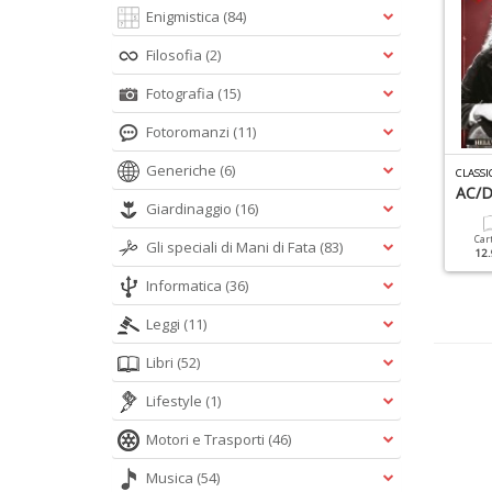
Enigmistica
(84)
Filosofia
(2)
Fotografia
(15)
Fotoromanzi
(11)
Generiche
(6)
ROG MONOGRAFIE N.2
ENCICLOPEDIA DEL ROCK N.5
CLASSI
RAUTROCK
AC/
Giardinaggio
(16)
Cartacea
12.90 €
Cartacea
Digitale
Car
Gli speciali di Mani di Fata
(83)
12.90 €
5.90 €
12.
Informatica
(36)
Leggi
(11)
Libri
(52)
Lifestyle
(1)
Motori e Trasporti
(46)
Musica
(54)