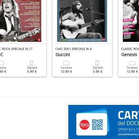
C ROCK SPECIALE N.17
CIAO 2001 SPECIALE N.4
CLASSIC RO
DC
Guccini
Genesis
tacea
Digitale
Cartacea
Digitale
Cartacea
90 €
5.90 €
12.90 €
5.90 €
12.90 €