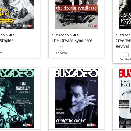
RO N.493
BUSCADERO N.492
BUSCADER
Staples
The Dream Syndicate
Creeden
Revival
cea
Cartacea
Cartace