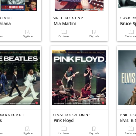
TORY N.3
VINILE SPECIALE N.2
CLASSIC R
aliana
Mia Martini
Bruce S
cea
Digitale
Cartacea
Digitale
Cartace
 ROCK ALBUM N.2
CLASSIC ROCK ALBUM N.1
VINILE DIS
s
Pink Floyd
Elvis: B 
cea
Digitale
Cartacea
Digitale
Cartace