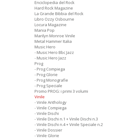
Enciclopedia del Rock
Hard Rock Magazine
La Grande Bibbia del Rock
Libro Ozzy Osbourne
Locura Magazine
Mania Pop
Marilyn Monroe Vinile
Metal Hammer Italia
Music Hero
- Music Hero Bbc Jazz
- Music Hero Jazz
Prog
- Prog Compiega
- Prog Glorie
- Prog Monografie
- Prog Speciale
Promo PROG: i primi 3 volumi
Vinile
- Vinile Anthology
- Vinile Compiega
- Vinile Dischi
- Vinile Dischi n.1 + Vinile Dischi n.3
- Vinile Dischi n.4 + Vinile Speciale n.2
- Vinile Dossier
- Vinile Glorie