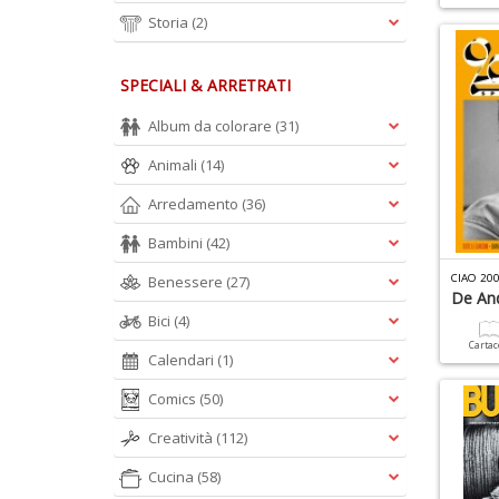
Storia
(2)
SPECIALI & ARRETRATI
Album da colorare
(31)
Animali
(14)
Arredamento
(36)
Bambini
(42)
CIAO 200
Benessere
(27)
De An
Bici
(4)
Carta
Calendari
(1)
Comics
(50)
Creatività
(112)
Cucina
(58)