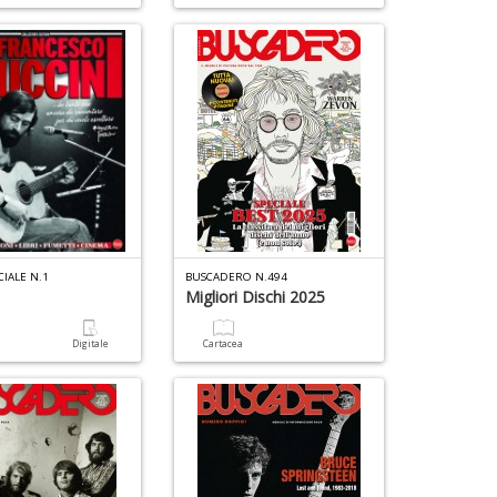
C
in
N
r
n
+
D
CIALE N.1
BUSCADERO N.494
Migliori Dischi 2025
a
Digitale
Cartacea