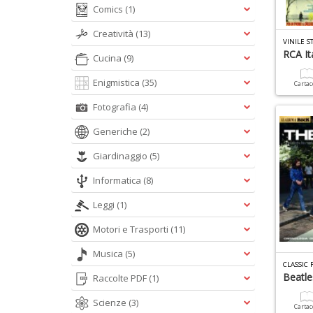
Comics
(1)
Creatività
(13)
VINILE S
RCA It
Cucina
(9)
Enigmistica
(35)
Carta
Fotografia
(4)
Generiche
(2)
Giardinaggio
(5)
Informatica
(8)
Leggi
(1)
Motori e Trasporti
(11)
Musica
(5)
CLASSIC
Beatle
Raccolte PDF
(1)
Scienze
(3)
Carta