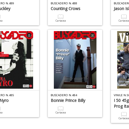
RO N.489
BUSCADERO N.488
BUSCADER
ckley
Counting Crows
Jason Is
cea
Cartacea
Cartace
RO N.485
BUSCADERO N.484
VINILE N.5
 Nyro
Bonnie Prince Billy
I 50 45g
Prog Ita
cea
Cartacea
Cartace