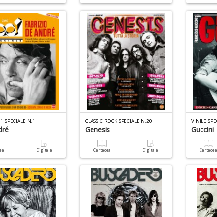
1 SPECIALE N.1
CLASSIC ROCK SPECIALE N.20
VINILE SPE
dré
Genesis
Guccini
cea
Digitale
Cartacea
Digitale
Cartace