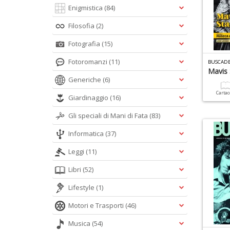
Enigmistica
(84)
Filosofia
(2)
Fotografia
(15)
Fotoromanzi
(11)
BUSCADE
Mavis 
Generiche
(6)
Carta
Giardinaggio
(16)
Gli speciali di Mani di Fata
(83)
Informatica
(37)
Leggi
(11)
Libri
(52)
Lifestyle
(1)
Motori e Trasporti
(46)
Musica
(54)