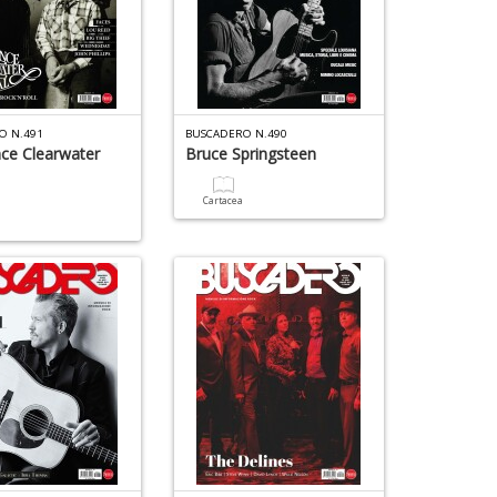
O N.491
BUSCADERO N.490
ce Clearwater
Bruce Springsteen
Cartacea
a