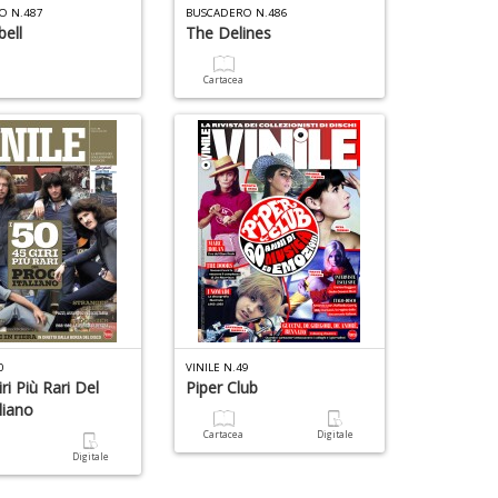
O N.487
BUSCADERO N.486
bell
The Delines
a
Cartacea
0
VINILE N.49
iri Più Rari Del
Piper Club
liano
Cartacea
Digitale
a
Digitale