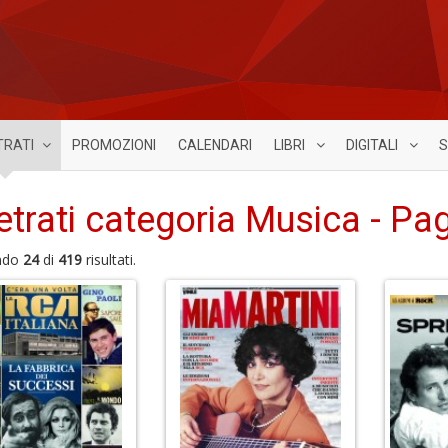
TRATI
PROMOZIONI
CALENDARI
LIBRI
DIGITALI
S
etrati categoria Musica - Pag
ndo
24
di
419
risultati.