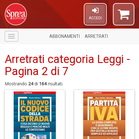
ACCEDI
ABBONAMENTI
ARRETRATI
Menù
Arretrati categoria Leggi -
Pagina 2 di 7
Mostrando
24
di
164
risultati.
4
f
+
v
di
g