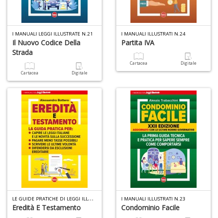
1
I MANUALI LEGGI ILLUSTRATE N.21
I MANUALI ILLUSTRATI N.24
f
Il Nuovo Codice Della
Partita IVA
Strada
Cartacea
Digitale
Cartacea
Digitale
6
f
+
di
in
r
L
E GUIDE PRATICHE DI LEGGI ILLUSTRATE N.11
I MANUALI ILLUSTRATI N.23
Eredità E Testamento
Condominio Facile