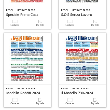
LEGGI ILLUSTRATE N.503
LEGGI ILLUSTRATE N.502
Speciale Prima Casa
S.o.s Senza Lavoro
S
e
i
Cartacea
Digitale
Cartacea
Digitale
tr
ti
A
C
n
+
D
D
Q
LEGGI ILLUSTRATE N.501
LEGGI ILLUSTRATE N.500
n
Modello Redditi 2024
Il Modello 730-2024
+
D
Cartacea
Digitale
Cartacea
Digitale