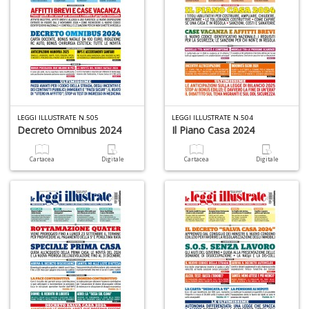
+
D
D
t
LEGGI ILLUSTRATE N.505
LEGGI ILLUSTRATE N.504
al
Decreto Omnibus 2024
Il Piano Casa 2024
c
D
b
Cartacea
Digitale
Cartacea
Digitale
e
s
S
n
+
D