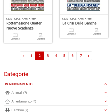
LEGGI ILLUSTRATE N.489
LEGGI ILLUSTRATE N.488
Rottamazione Quater:
La Crisi Delle Banche
Nuove Scadenze
Cartacea
Digitale
Cartacea
Digitale
‹
1
2
3
4
5
6
7
›
Categorie
IN ABBONAMENTO
Animali
(7)
Arredamento
(4)
Bambini
(2)