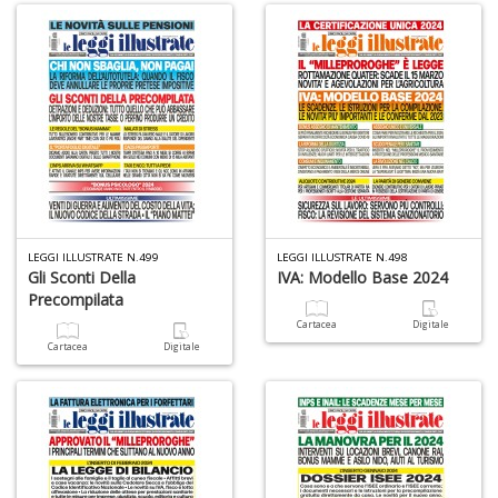
M
P
n
+
D
LEGGI ILLUSTRATE N.499
LEGGI ILLUSTRATE N.498
Gli Sconti Della
IVA: Modello Base 2024
Precompilata
Cartacea
Digitale
Cartacea
Digitale
A
L
O
C
n