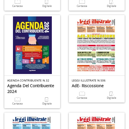
Cartacea
Digitale
Cartacea
Digitale
C
P
M
a
P
C
S
n
+
D
AGENDA CONTRIBUENTE N.32
LEGGI ILLUSTRATE N.506
Agenda Del Contribuente
AdE- Riscossione
2024
U
Cartacea
Digitale
M
Cartacea
Digitale
di
F
Ar
n