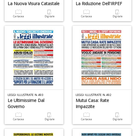
La Nuova Visura Catastale
La Riduzione Dell'IRPEF
Cartacea
Digitale
Cartacea
Digitale
LEGGI ILLUSTRATE N.493
LEGGI ILLUSTRATE N.492
Le Ultimissime Dal
Mutui Casa: Rate
Governo
Impazzite
Cartacea
Digitale
Cartacea
Digitale