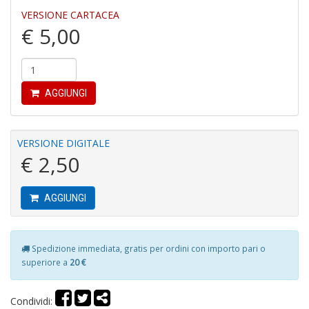
VERSIONE CARTACEA
€ 5,00
AGGIUNGI
In
C
C
C
VERSIONE DIGITALE
S
€ 2,50
n
+
D
AGGIUNGI
Spedizione immediata, gratis per ordini con importo pari o
superiore a
20 €
G
S
S
Condividi:
I