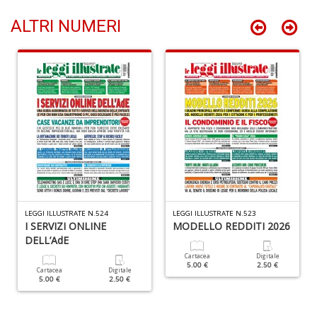
n
ALTRI NUMERI
+
D
P
A
C
P
n
+
D
LEGGI ILLUSTRATE N.524
LEGGI ILLUSTRATE N.523
I SERVIZI ONLINE
MODELLO REDDITI 2026
DELL’AdE
Cartacea
Digitale
5.00 €
2.50 €
Cartacea
Digitale
5.00 €
2.50 €
G