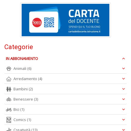
S
Pi
M
al
u
n
+
Categorie
D
IN ABBONAMENTO
Animali
(6)
Arredamento
(4)
Bambini
(2)
Benessere
(3)
A
L
Bici
(1)
O
C
Comics
(1)
n
Creatività
(13)