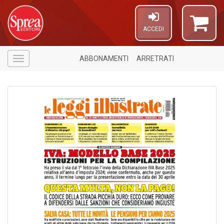
ACCEDI
ABBONAMENTI
ARRETRATI
Menù
A
di
a
a
P
V