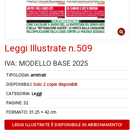
1
n
Leggi Illustrate n.509
in
di
IVA: MODELLO BASE 2025
TIPOLOGIA:
arretrati
DISPONIBILI:
Solo 2 copie disponibili
CATEGORIA:
Leggi
6
PAGINE: 32
f
FORMATO: 31.25 × 42 cm
+
di
in
LEGGI ILLUSTRATE È DISPONIBILE IN ABBONAMENTO!
r