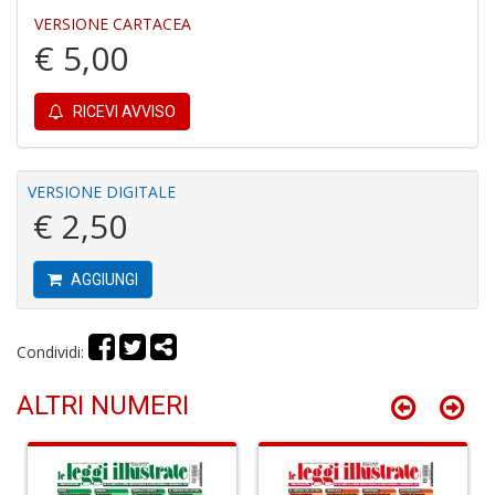
VERSIONE CARTACEA
€ 5,00
RICEVI AVVISO
I
B
V
VERSIONE DIGITALE
n
€ 2,50
+
D
AGGIUNGI
Condividi:
R
P
ALTRI NUMERI
2
G
V
R
P