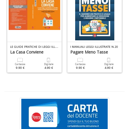
S
S
n
+
D
L
E GUIDE PRATICHE DI LEGGI ILLUSTRATE N.8
I MANUALI LEGGI ILLUSTRATE N.20
La Casa Conviene
Pagare Meno Tasse
F
Cartacea
Digitale
Cartacea
Digitale
9.90 €
4.90 €
9.90 €
4.90 €
C
B
d
e
n
+
D