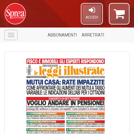
ACCEDI
ABBONAMENTI
ARRETRATI
Menù
U
a
c
C
S