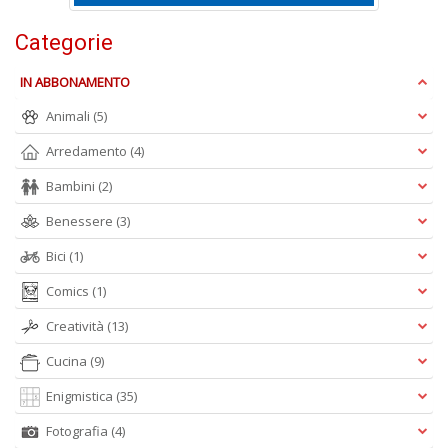
Is
di
Categorie
po
K
IN ABBONAMENTO
n
+
Animali
(5)
D
Arredamento
(4)
Bambini
(2)
Benessere
(3)
Bici
(1)
Comics
(1)
A
L
Creatività
(13)
O
C
Cucina
(9)
n
Enigmistica
(35)
Fotografia
(4)