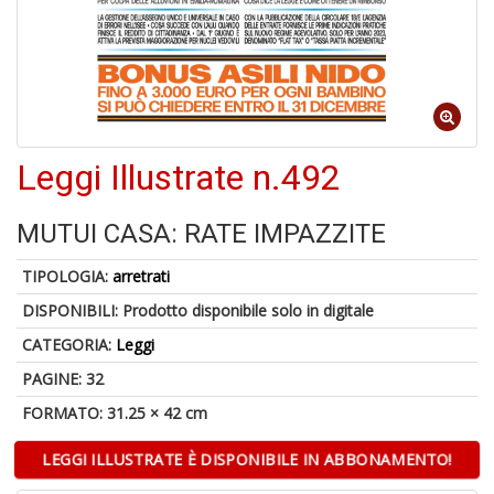
6
n
in
di
Leggi Illustrate n.492
MUTUI CASA: RATE IMPAZZITE
TIPOLOGIA:
arretrati
DISPONIBILI:
Prodotto disponibile solo in digitale
A
CATEGORIA:
Leggi
a
a
PAGINE: 32
O
FORMATO: 31.25 × 42 cm
d
V
LEGGI ILLUSTRATE È DISPONIBILE IN ABBONAMENTO!