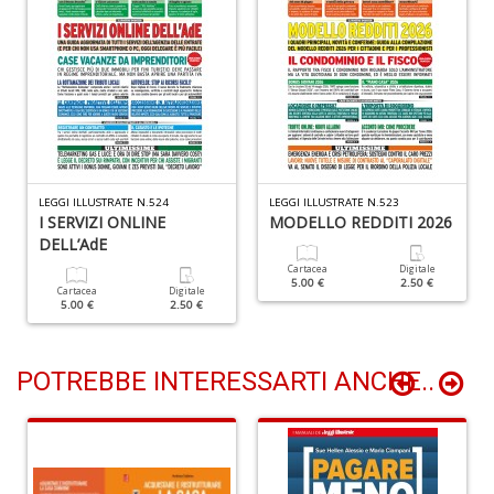
(d
n
+
D
Gl
LEGGI ILLUSTRATE N.524
LEGGI ILLUSTRATE N.523
u
I SERVIZI ONLINE
MODELLO REDDITI 2026
d
DELL’AdE
D
Cartacea
Digitale
H
5.00 €
2.50 €
S
Cartacea
Digitale
5.00 €
2.50 €
n
+
D
POTREBBE INTERESSARTI ANCHE..